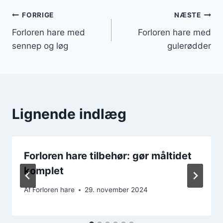
Indlægsnavigation
FORRIGE
NÆSTE
Forloren hare med
Forloren hare med
sennep og løg
gulerødder
Lignende indlæg
Forloren hare tilbehør: gør måltidet
komplet
Af
Forloren hare
29. november 2024