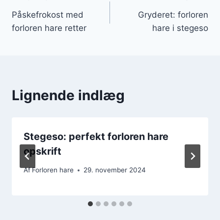
Indlægsnavigation
Påskefrokost med
Gryderet: forloren
forloren hare retter
hare i stegeso
Lignende indlæg
Stegeso: perfekt forloren hare
opskrift
Af
Forloren hare
29. november 2024