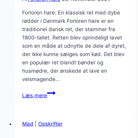
Forloren hare: En klassisk ret med dybe
rødder i Danmark Forloren hare er en
traditionel dansk ret, der stammer fra
1800-tallet. Retten blev oprindeligt lavet
som en måde at udnytte de dele af dyret,
der ikke kunne sælges som kød. Det blev
en populær ret blandt bønder og
husmødre, der ønskede at lave en
velsmagende…
Forloren
Læs mere
hare
med
grønt
Mad
|
Opskrifter
fyld
og