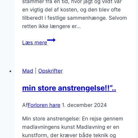
stammer fra en tid, hvor jagt og vildt var
en vigtig del af kosten, og den blev ofte
tilberedt i festlige sammenhænge. Selvom
retten ikke længere er…
Forloren
Læs mere
hare
med
hvidløg
Mad
|
Opskrifter
og
rosmarin
min store anstrengelse!!”..
Af
Forloren hare
1. december 2024
Min store anstrengelse: En rejse gennem
madlavningens kunst Madlavning er en
kunstform, der kræver både teknik og