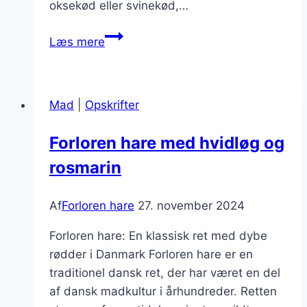
oksekød eller svinekød,…
Forloren
Læs mere
hare
med
grøntsager
Mad
|
Opskrifter
og
sovs:
Forloren hare med hvidløg og
En
rosmarin
sund
middag
Af
Forloren hare
27. november 2024
Forloren hare: En klassisk ret med dybe
rødder i Danmark Forloren hare er en
traditionel dansk ret, der har været en del
af dansk madkultur i århundreder. Retten