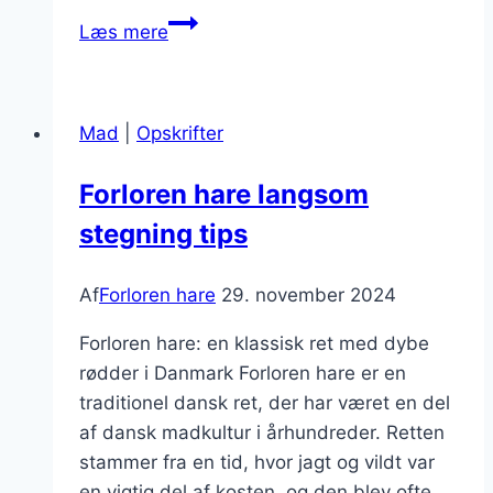
Forloren
Læs mere
hare
med
rødvinssauce:
Mad
|
Opskrifter
En
eksklusiv
Forloren hare langsom
version
stegning tips
Af
Forloren hare
29. november 2024
Forloren hare: en klassisk ret med dybe
rødder i Danmark Forloren hare er en
traditionel dansk ret, der har været en del
af dansk madkultur i århundreder. Retten
stammer fra en tid, hvor jagt og vildt var
en vigtig del af kosten, og den blev ofte