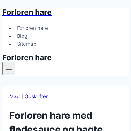
Forloren hare
Fortsæt
til
indhold
Forloren hare
Blog
Sitemap
Forloren hare
Mad
|
Opskrifter
Forloren hare med
flødesauce og bagte