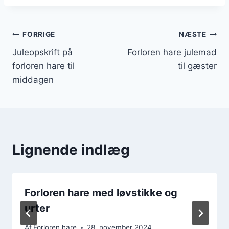
Indlægsnavigation
FORRIGE
NÆSTE
Juleopskrift på
Forloren hare julemad
forloren hare til
til gæster
middagen
Lignende indlæg
Forloren hare med løvstikke og
urter
Af
Forloren hare
28. november 2024