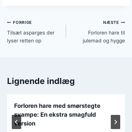
Indlægsnavigation
FORRIGE
NÆSTE
Tilsæt asparges der
Forloren hare til
lyser retten op
julemad og hygge
Lignende indlæg
Forloren hare med smørstegte
svampe: En ekstra smagfuld
version