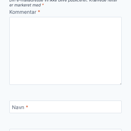
Din e-mailadresse vil ikke blive publiceret.
Krævede felter
er markeret med
*
Kommentar
*
Navn
*