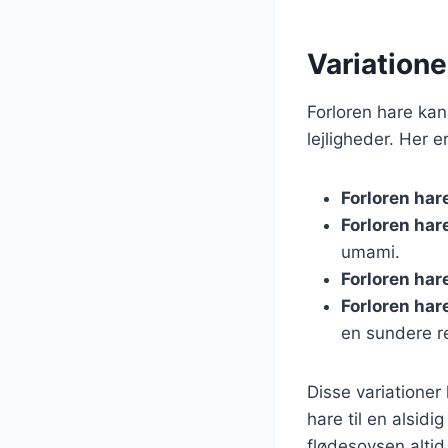
Variationer
Forloren hare kan 
lejligheder. Her e
Forloren har
Forloren ha
umami.
Forloren ha
Forloren ha
en sundere re
Disse variationer
hare til en alsidi
flødesovsen altid