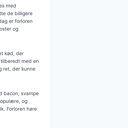
ndes med
te de billigere
ag er forloren
oster og
et kød, der
e tilberedt med en
g ret, der kunne
med bacon, svampe
populære, og
k. Forloren hare