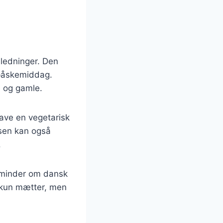
nledninger. Den
n påskemiddag.
e og gamle.
lave en vegetarisk
vsen kan også
.
e minder om dansk
 kun mætter, men