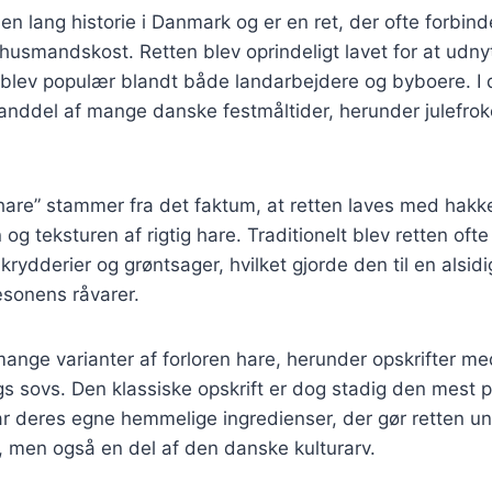
 en lang historie i Danmark og er en ret, der ofte forbi
 husmandskost. Retten blev oprindeligt lavet for at udnyt
blev populær blandt både landarbejdere og byboere. I d
anddel af mange danske festmåltider, herunder julefrok
hare” stammer fra det faktum, at retten laves med hakk
og teksturen af rigtig hare. Traditionelt blev retten oft
krydderier og grøntsager, hvilket gjorde den til en alsidi
æsonens råvarer.
mange varianter af forloren hare, herunder opskrifter 
ags sovs. Den klassiske opskrift er dog stadig den mest 
r deres egne hemmelige ingredienser, der gør retten uni
t, men også en del af den danske kulturarv.