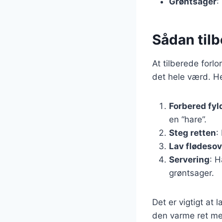
Grøntsager
:
Sådan tilb
At tilberede forl
det hele værd. He
Forbered fyl
en “hare”.
Steg retten
:
Lav flødeso
Servering
: H
grøntsager.
Det er vigtigt at 
den varme ret me