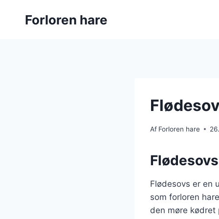
Fortsæt
Forloren hare
til
indhold
Flødesovs
Af
Forloren hare
26
Flødesovs 
Flødesovs er en u
som forloren hare
den møre kødret p