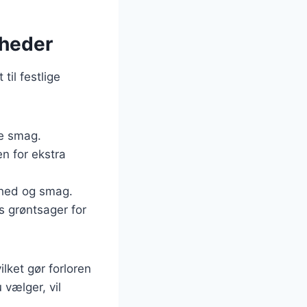
igheder
til festlige
re smag.
n for ekstra
ødhed og smag.
 grøntsager for
lket gør forloren
 vælger, vil