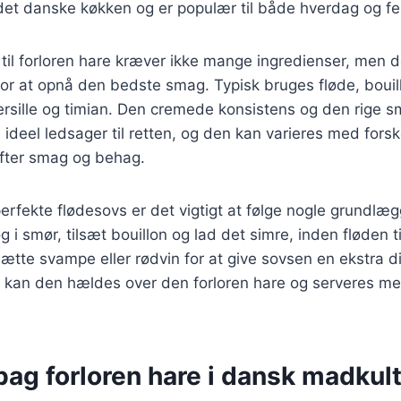
et danske køkken og er populær til både hverdag og fest
 til forloren hare kræver ikke mange ingredienser, men de
for at opnå den bedste smag. Typisk bruges fløde, bouil
ersille og timian. Den cremede konsistens og den rige s
 ideel ledsager til retten, og den kan varieres med forsk
efter smag og behag.
erfekte flødesovs er det vigtigt at følge nogle grundlæg
 i smør, tilsæt bouillon og lad det simre, inden fløden t
lsætte svampe eller rødvin for at give sovsen en ekstra 
 kan den hældes over den forloren hare og serveres med
bag forloren hare i dansk madkul