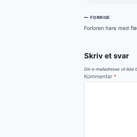
Indlægsnavi
FORRIGE
Forloren hare med f
Skriv et svar
Din e-mailadresse vil ikke b
Kommentar
*