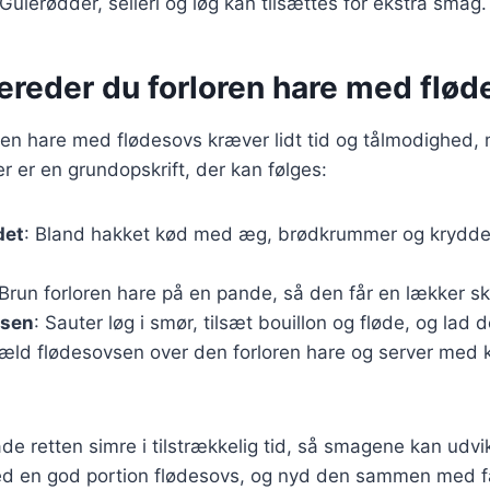
 Gulerødder, selleri og løg kan tilsættes for ekstra smag.
ereder du forloren hare med flø
oren hare med flødesovs kræver lidt tid og tålmodighed, 
r er en grundopskrift, der kan følges:
det
: Bland hakket kød med æg, brødkrummer og krydderi
 Brun forloren hare på en pande, så den får en lækker s
vsen
: Sauter løg i smør, tilsæt bouillon og fløde, og lad d
æld flødesovsen over den forloren hare og server med k
lade retten simre i tilstrækkelig tid, så smagene kan udvi
d en god portion flødesovs, og nyd den sammen med fa