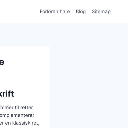
Forloren hare
Blog
Sitemap
e
rift
mmer til retter
 komplementerer
r en klassisk ret,