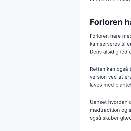
Forloren ha
Forloren hare med
kan serveres til 
Dens alsidighed o
Retten kan også t
version ved at e
laves med plante
Uanset hvordan du
madtradition og 
også skaber glæ