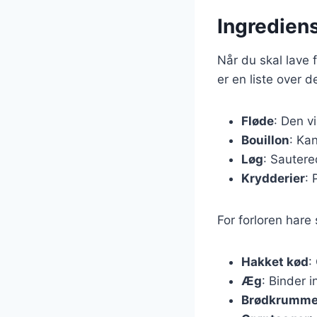
Ingrediens
Når du skal lave f
er en liste over 
Fløde
: Den v
Bouillon
: Kan
Løg
: Sautere
Krydderier
: 
For forloren hare
Hakket kød
:
Æg
: Binder 
Brødkrumme