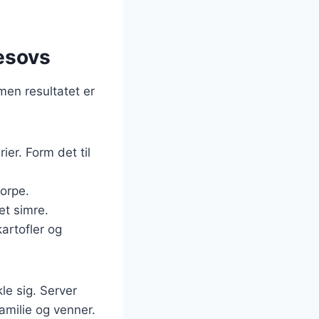
desovs
men resultatet er
er. Form det til
korpe.
et simre.
artofler og
kle sig. Server
milie og venner.