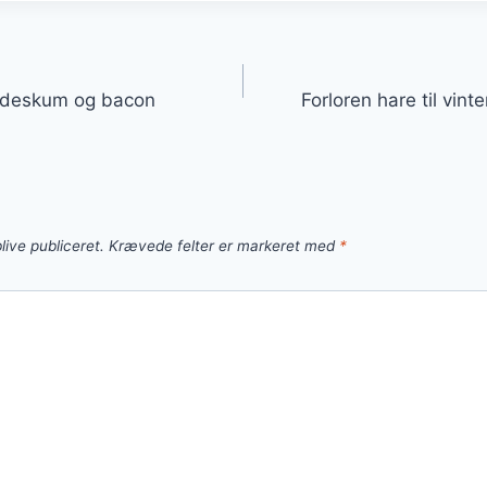
gation
lødeskum og bacon
Forloren hare til vi
live publiceret.
Krævede felter er markeret med
*