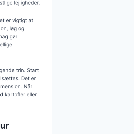
lige lejligheder.
t er vigtigt at
lon, løg og
mag gør
ellige
gende trin. Start
ilsættes. Det er
dimension. Når
 kartofler eller
tur