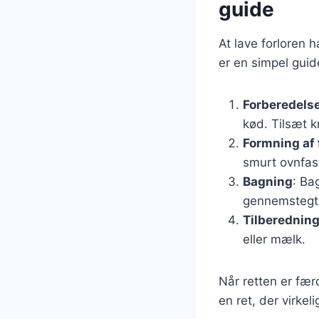
guide
At lave forloren 
er en simpel guide
Forberedelse
kød. Tilsæt k
Formning af 
smurt ovnfas
Bagning
: Ba
gennemstegt
Tilberedning
eller mælk.
Når retten er fær
en ret, der virkel