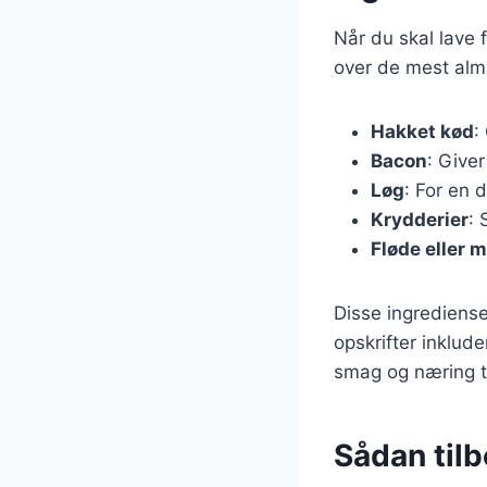
Når du skal lave f
over de mest almi
Hakket kød
:
Bacon
: Give
Løg
: For en
Krydderier
: 
Fløde eller 
Disse ingrediense
opskrifter inklud
smag og næring ti
Sådan tilb