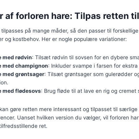
r af forloren hare: Tilpas retten t
 tilpasses på mange måder, så den passer til forskellige
 og kostbehov. Her er nogle populære variationer:
e med rødvin
: Tilsæt rødvin til sovsen for en dybere sm
re med champignon
: Inkluder svampe i farsen for ekstr
re med grøntsager
: Tilsæt grøntsager som gulerødder og 
ion.
e med flødesovs
: Brug fløde til at lave en rig og cremet
kan gøre retten mere interessant og tilpasset til særlige l
encer. Uanset hvilken version du vælger, vil forloren ha
lfredsstillende ret.