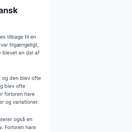
dansk
s tilbage til en
 var tilgængeligt,
e blevet en del af
.
 og den blev ofte
g blev ofte
er forloren hare
r og variationer.
nterer også en
iv. Forloren hare