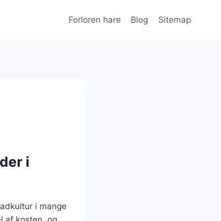
Forloren hare
Blog
Sitemap
der i
madkultur i mange
l af kosten, og