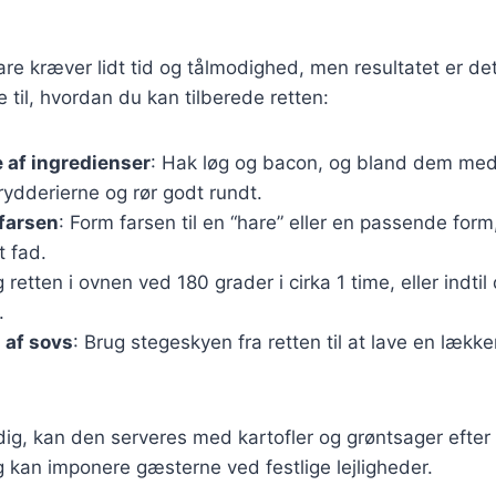
hare kræver lidt tid og tålmodighed, men resultatet er de
 til, hvordan du kan tilberede retten:
 af ingredienser
: Hak løg og bacon, og bland dem me
rydderierne og rør godt rundt.
farsen
: Form farsen til en “hare” eller en passende form
t fad.
g retten i ovnen ved 180 grader i cirka 1 time, eller indtil
.
 af sovs
: Brug stegeskyen fra retten til at lave en lækk
dig, kan den serveres med kartofler og grøntsager efter 
ig kan imponere gæsterne ved festlige lejligheder.