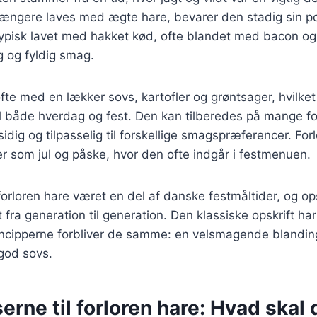
længere laves med ægte hare, bevarer den stadig sin po
typisk lavet med hakket kød, ofte blandet med bacon og
ig og fyldig smag.
fte med en lækker sovs, kartofler og grøntsager, hvilket 
l både hverdag og fest. Den kan tilberedes på mange fo
sidig og tilpasselig til forskellige smagspræferencer. For
der som jul og påske, hvor den ofte indgår i festmenuen.
 forloren hare været en del af danske festmåltider, og op
 fra generation til generation. Den klassiske opskrift har
incipperne forbliver de samme: en velsmagende blandin
god sovs.
erne til forloren hare: Hvad skal