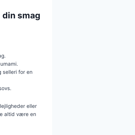
il din smag
ag.
a umami.
selleri for en
 sovs.
ejligheder eller
re altid være en