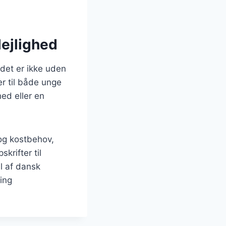
lejlighed
 det er ikke uden
r til både unge
ed eller en
 og kostbehov,
krifter til
l af dansk
ing