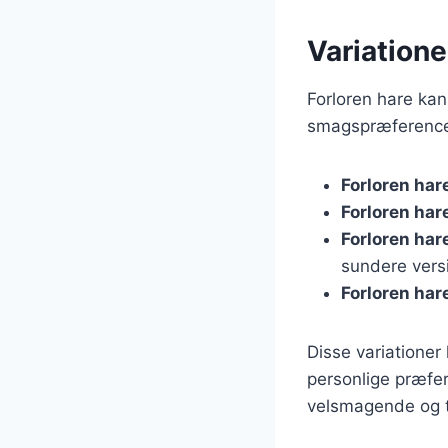
Variatione
Forloren hare kan
smagspræferencer
Forloren har
Forloren ha
Forloren ha
sundere vers
Forloren har
Disse variationer 
personlige præfer
velsmagende og ti