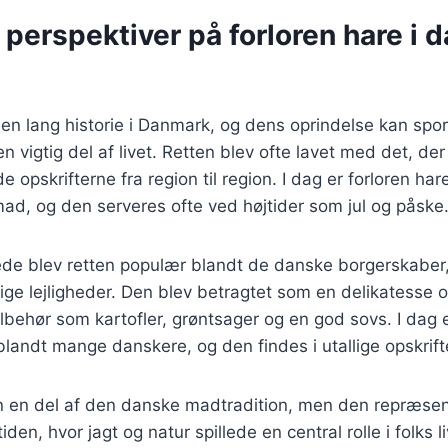
 perspektiver på forloren hare i 
 en lang historie i Danmark, og dens oprindelse kan spore
 en vigtig del af livet. Retten blev ofte lavet med det, der
e opskrifterne fra region til region. I dag er forloren har
ad, og den serveres ofte ved højtider som jul og påske
ede blev retten populær blandt de danske borgerskaber,
lige lejligheder. Den blev betragtet som en delikatesse o
tilbehør som kartofler, grøntsager og en god sovs. I dag 
 blandt mange danskere, og den findes i utallige opskrifte
un en del af den danske madtradition, men den repræse
tiden, hvor jagt og natur spillede en central rolle i folks l