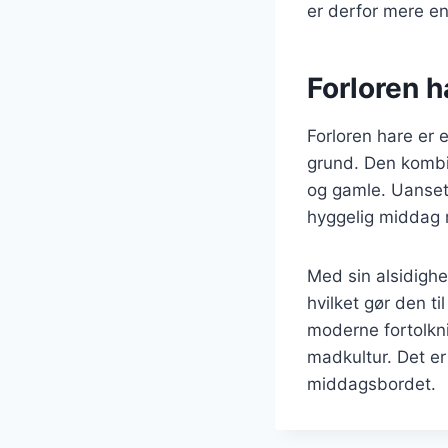
er derfor mere en
Forloren ha
Forloren hare er 
grund. Den kombin
og gamle. Uanset 
hyggelig middag me
Med sin alsidighe
hvilket gør den ti
moderne fortolkni
madkultur. Det er
middagsbordet.