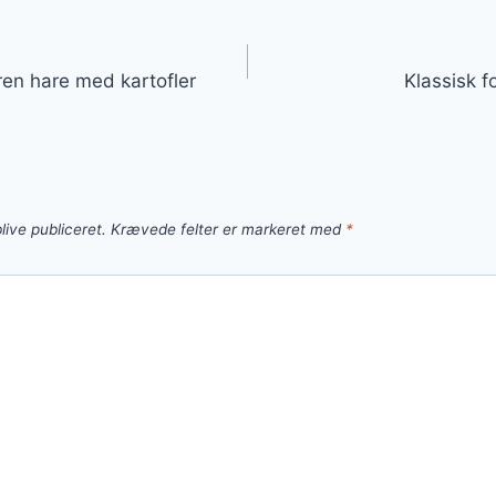
gation
ren hare med kartofler
Klassisk f
live publiceret.
Krævede felter er markeret med
*