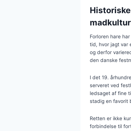
Historiske
madkultur
Forloren hare har
tid, hvor jagt var
og derfor variered
den danske festm
I det 19. århundr
serveret ved fest
ledsaget af fine 
stadig en favorit
Retten er ikke k
forbindelse til for