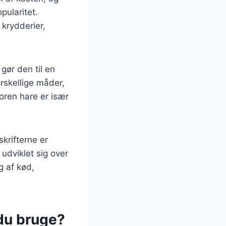
pularitet.
 krydderier,
gør den til en
rskellige måder,
loren hare er især
skrifterne er
 udviklet sig over
g af kød,
 du bruge?