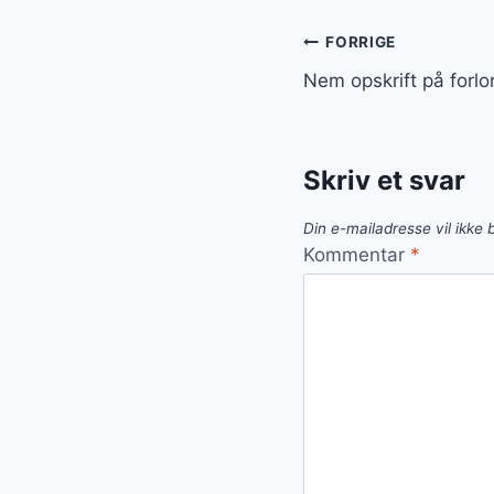
Indlægsnavi
FORRIGE
Nem opskrift på forlo
Skriv et svar
Din e-mailadresse vil ikke b
Kommentar
*