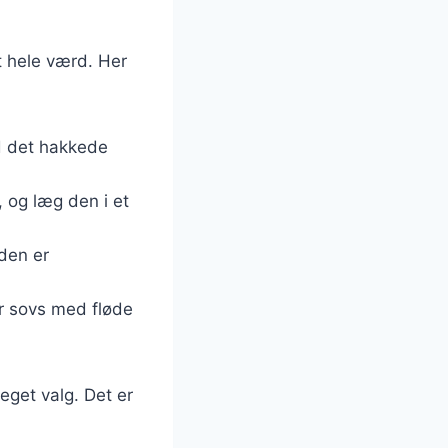
t hele værd. Her
d det hakkede
, og læg den i et
 den er
er sovs med fløde
eget valg. Det er