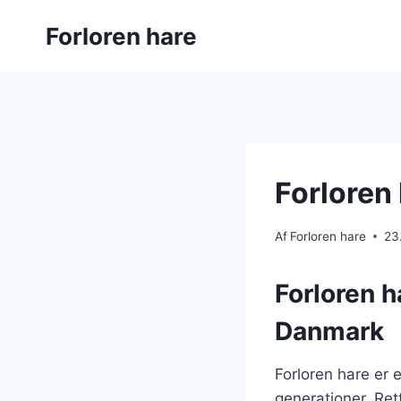
Fortsæt
Forloren hare
til
indhold
Forloren
Af
Forloren hare
23
Forloren h
Danmark
Forloren hare er 
generationer. Rett