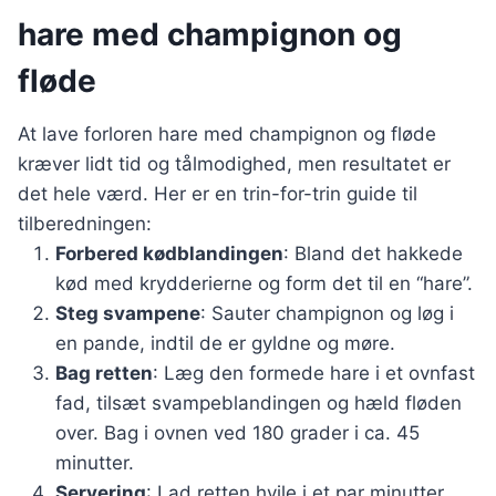
hare med champignon og
fløde
At lave forloren hare med champignon og fløde
kræver lidt tid og tålmodighed, men resultatet er
det hele værd. Her er en trin-for-trin guide til
tilberedningen:
Forbered kødblandingen
: Bland det hakkede
kød med krydderierne og form det til en “hare”.
Steg svampene
: Sauter champignon og løg i
en pande, indtil de er gyldne og møre.
Bag retten
: Læg den formede hare i et ovnfast
fad, tilsæt svampeblandingen og hæld fløden
over. Bag i ovnen ved 180 grader i ca. 45
minutter.
Servering
: Lad retten hvile i et par minutter,