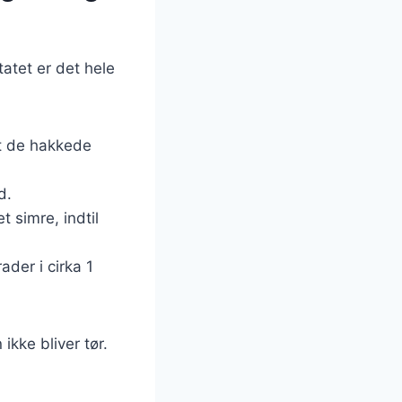
tatet er det hele
mt de hakkede
d.
t simre, indtil
der i cirka 1
ikke bliver tør.