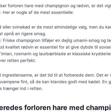
kker forloren hare med champignon og rødvin, er det vig
r. Her er nogle af de mest essentielle:
 eller svinekød er de mest almindelige valg, men du k
at opnå en rigere smag.
n
: Friske champignon tilføjer en dejlig umami-smag og teks
od kvalitet rødvin er essentiel for at give dybde til sovse
Timian, rosmarin og laurbærblade er klassiske krydderier
er retten perfekt.
 ingredienserne, er det tid til at forberede dem. Det er 
svampene fint, så de kan blandes godt med kødet. En 
e trænger ind i retten.
beredes forloren hare med champ