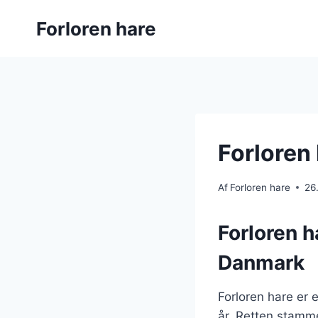
Fortsæt
Forloren hare
til
indhold
Forloren
Af
Forloren hare
26
Forloren h
Danmark
Forloren hare er 
år. Retten stammer