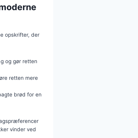
il moderne
e opskrifter, der
ag og gør retten
øre retten mere
bagte brød for en
smagspræferencer
kker vinder ved