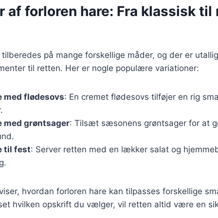
r af forloren hare: Fra klassisk t
 tilberedes på mange forskellige måder, og der er utallig
ementer til retten. Her er nogle populære variationer:
e med flødesovs
: En cremet flødesovs tilføjer en rig sm
.
re med grøntsager
: Tilsæt sæsonens grøntsager for at g
und.
 til fest
: Server retten med en lækker salat og hjemme
g.
 viser, hvordan forloren hare kan tilpasses forskellige 
t hvilken opskrift du vælger, vil retten altid være en si