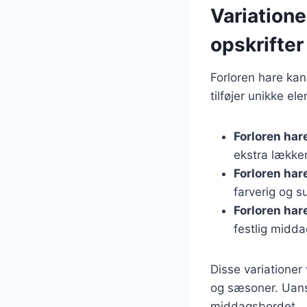
Variatione
opskrifter
Forloren hare kan
tilføjer unikke el
Forloren har
ekstra lækker
Forloren ha
farverig og s
Forloren hare
festlig midda
Disse variationer
og sæsoner. Uanse
middagsbordet.