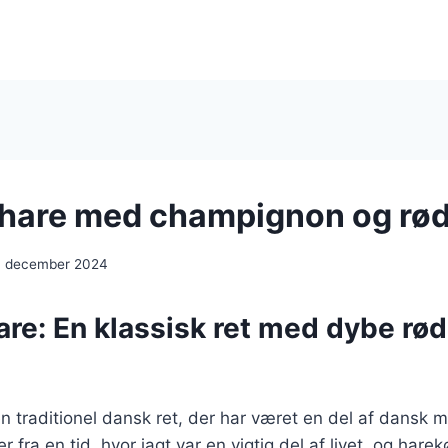
 hare med champignon og rø
. december 2024
are: En klassisk ret med dybe rød
en traditionel dansk ret, der har været en del af dansk 
 fra en tid, hvor jagt var en vigtig del af livet, og hare