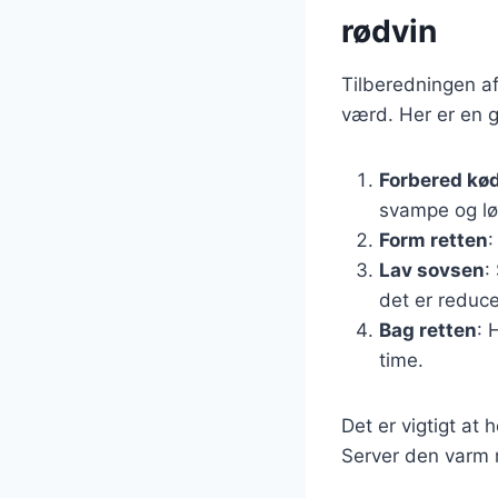
rødvin
Tilberedningen af
værd. Her er en g
Forbered kø
svampe og lø
Form retten
:
Lav sovsen
:
det er reduce
Bag retten
: 
time.
Det er vigtigt at 
Server den varm 