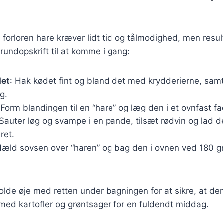
 forloren hare kræver lidt tid og tålmodighed, men resul
rundopskrift til at komme i gang:
det
: Hak kødet fint og bland det med krydderierne, sa
g.
 Form blandingen til en “hare” og læg den i et ovnfast fa
 Sauter løg og svampe i en pande, tilsæt rødvin og lad de
ret.
Hæld sovsen over “haren” og bag den i ovnen ved 180 gra
holde øje med retten under bagningen for at sikre, at den 
med kartofler og grøntsager for en fuldendt middag.