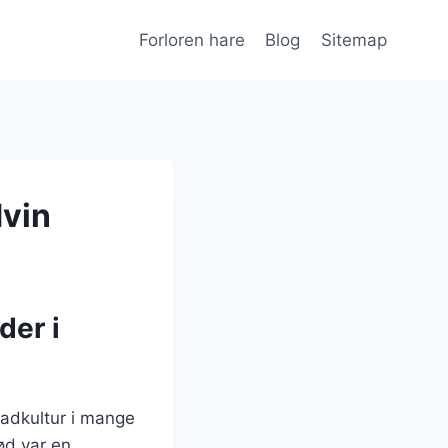
Forloren hare
Blog
Sitemap
dvin
der i
madkultur i mange
kød var en