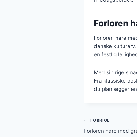
Forloren ha
Forloren hare med
danske kulturarv,
en festlig lejlig
Med sin rige smag
Fra klassiske ops
du planlægger en
Indlægsnavi
FORRIGE
Forloren hare med grø