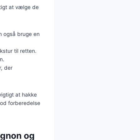
tigt at vælge de
an også bruge en
tur til retten.
n.
, der
vigtigt at hakke
god forberedelse
ignon og