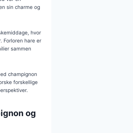
den sin charme og
åskemiddage, hvor
 Forloren hare er
milier sammen
r med champignon
orske forskellige
perspektiver.
pignon og