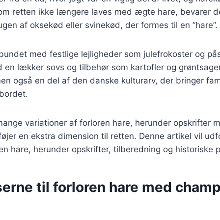
vom retten ikke længere laves med ægte hare, bevarer 
n af oksekød eller svinekød, der formes til en “hare”.
rbundet med festlige lejligheder som julefrokoster og p
en lækker sovs og tilbehør som kartofler og grøntsager.
men også en del af den danske kulturarv, der bringer fa
bordet.
mange variationer af forloren hare, herunder opskrifte
føjer en ekstra dimension til retten. Denne artikel vil udf
en hare, herunder opskrifter, tilberedning og historiske 
serne til forloren hare med cham