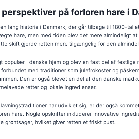
 perspektiver på forloren hare i
en lang historie i Danmark, der går tilbage til 1800-talle
 ægte hare, men med tiden blev det mere almindeligt a
ette skift gjorde retten mere tilgængelig for den alminde
t populær i danske hjem og blev en fast del af festlige m
e forbundet med traditioner som julefrokoster og påske
sammen. Den er også blevet en del af den danske madkul
elavede retter og lokale ingredienser.
dlavningstraditioner har udviklet sig, er der også kom
rloren hare. Nogle opskrifter inkluderer innovative ingre
ge grøntsager, hvilket giver retten et friskt pust.