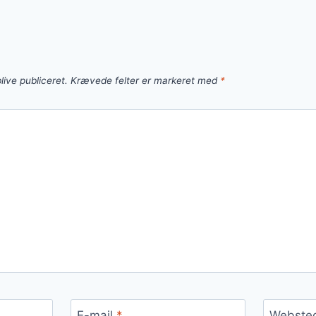
live publiceret.
Krævede felter er markeret med
*
E-mail
*
Webste