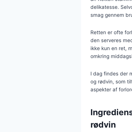
delikatesse. Sel
smag gennem bruge
Retten er ofte fo
den serveres med 
ikke kun en ret, 
omkring middags
I dag findes der 
og rødvin, som til
aspekter af forlor
Ingredien
rødvin