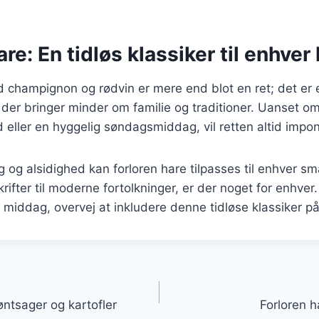
re: En tidløs klassiker til enhver 
 champignon og rødvin er mere end blot en ret; det er 
 der bringer minder om familie og traditioner. Uanset om 
hed eller en hyggelig søndagsmiddag, vil retten altid imp
 og alsidighed kan forloren hare tilpasses til enhver s
krifter til moderne fortolkninger, er der noget for enhve
 middag, overvej at inkludere denne tidløse klassiker 
gation
ntsager og kartofler
Forloren h