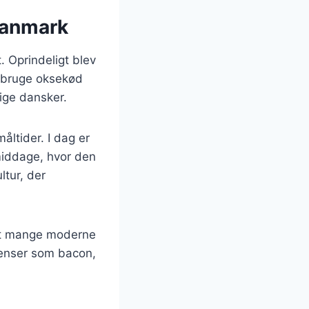
 Danmark
t. Oprindeligt blev
t bruge oksekød
lige dansker.
åltider. I dag er
middage, hvor den
tur, der
met mange moderne
dienser som bacon,