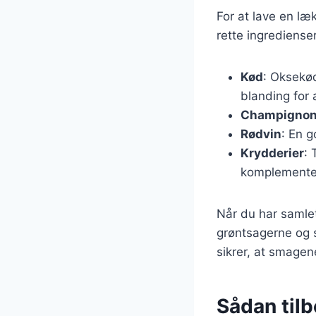
For at lave en læ
rette ingrediense
Kød
: Oksekød
blanding for 
Champigno
Rødvin
: En g
Krydderier
: 
komplementer
Når du har samlet
grøntsagerne og 
sikrer, at smagen
Sådan til