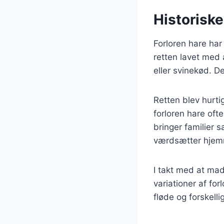
Historiske
Forloren hare har 
retten lavet med
eller svinekød. D
Retten blev hurtig
forloren hare oft
bringer familier 
værdsætter hjemm
I takt med at ma
variationer af fo
fløde og forskelli