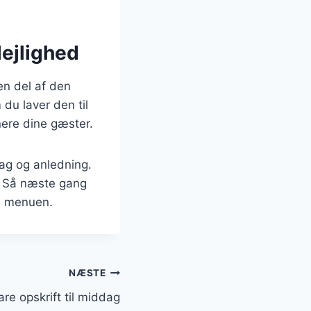
lejlighed
en del af den
du laver den til
onere dine gæster.
mag og anledning.
r. Så næste gang
på menuen.
NÆSTE
are opskrift til middag