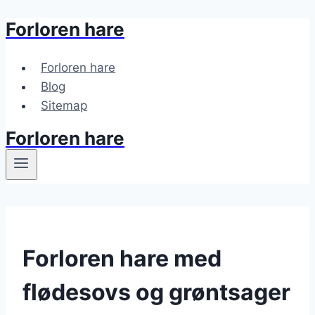
Forloren hare
Fortsæt
til
indhold
Forloren hare
Blog
Sitemap
Forloren hare
Forloren hare med
flødesovs og grøntsager