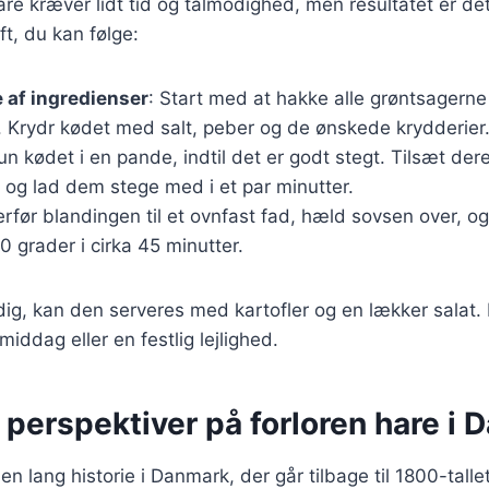
hare kræver lidt tid og tålmodighed, men resultatet er de
ft, du kan følge:
 af ingredienser
: Start med at hakke alle grøntsagern
 Krydr kødet med salt, peber og de ønskede krydderier
run kødet i en pande, indtil det er godt stegt. Tilsæt dere
 og lad dem stege med i et par minutter.
erfør blandingen til et ovnfast fad, hæld sovsen over, og
 grader i cirka 45 minutter.
dig, kan den serveres med kartofler og en lækker salat. 
middag eller en festlig lejlighed.
 perspektiver på forloren hare i
en lang historie i Danmark, der går tilbage til 1800-talle