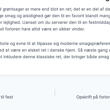
 grøntsager er mere end blot en ret; det er en del af 
ige smag og alsidighed gør den til en favorit blandt man
ver lejlighed. Uanset om du serverer den til en festmiddag
l forloren hare altid være en sikker vinder.
torie og evne til at tilpasse sig moderne smagspræference
ed at være en elsket ret i danske hjem. Så næste gang
t inkludere denne klassiske ret, der bringer både smag o
gation
til fest
Opskrift på forlo