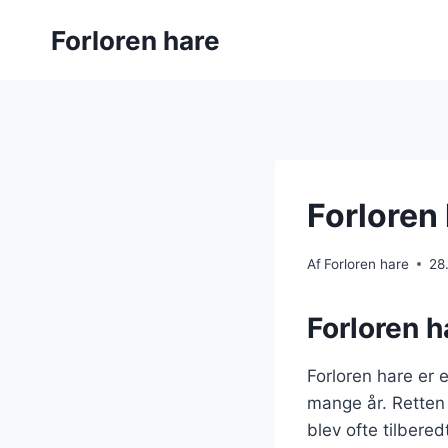
Fortsæt
Forloren hare
til
indhold
Forloren
Af
Forloren hare
28
Forloren h
Forloren hare er 
mange år. Retten 
blev ofte tilbered