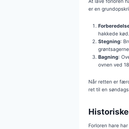
At lave forloren 
er en grundopskri
Forberedelse
hakkede kød.
Stegning
: B
grøntsagerne
Bagning
: Ov
ovnen ved 180
Når retten er fær
ret til en søndags
Historiske
Forloren hare har 