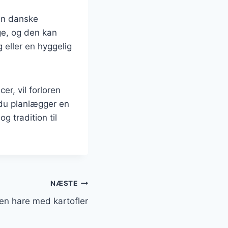
den danske
ge, og den kan
 eller en hyggelig
r, vil forloren
 du planlægger en
g tradition til
NÆSTE
ren hare med kartofler