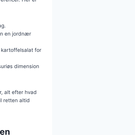
ag.
ten en jordnær
kartoffelsalat for
ksuriøs dimension
, alt efter hvad
 retten altid
gen