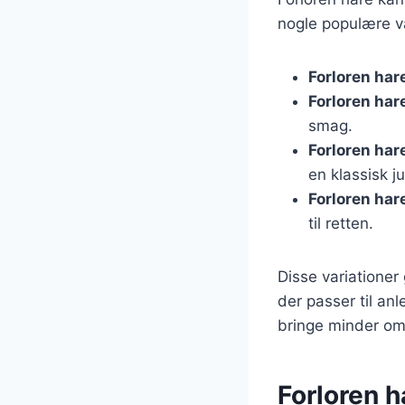
nogle populære va
Forloren har
Forloren ha
smag.
Forloren hare
en klassisk j
Forloren har
til retten.
Disse variationer 
der passer til an
bringe minder om
Forloren h