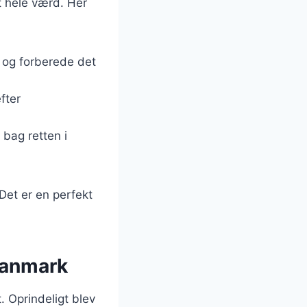
t hele værd. Her
e og forberede det
.
fter
 bag retten i
Det er en perfekt
 Danmark
t. Oprindeligt blev