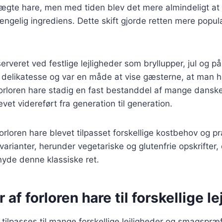
 ægte hare, men med tiden blev det mere almindeligt at
ngelig ingrediens. Dette skift gjorde retten mere popu
.
erveret ved festlige lejligheder som bryllupper, jul og p
 delikatesse og var en måde at vise gæsterne, at man h
orloren hare stadig en fast bestanddel af mange danske
evet videreført fra generation til generation.
forloren hare blevet tilpasset forskellige kostbehov og p
arianter, herunder vegetariske og glutenfrie opskrifter,
 nyde denne klassiske ret.
 af forloren hare til forskellige l
 tilpasses til mange forskellige lejligheder og smagspræ