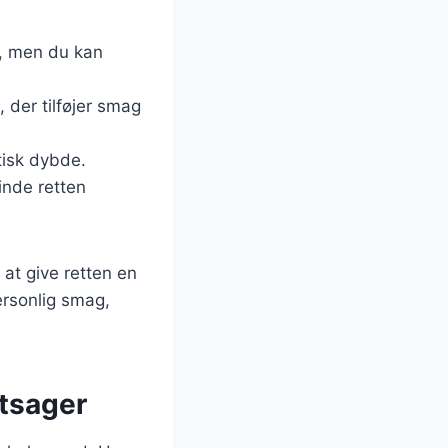
d, men du kan
 der tilføjer smag
tisk dybde.
binde retten
 at give retten en
ersonlig smag,
ntsager