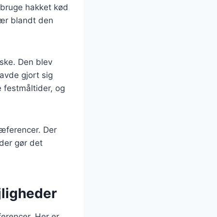
 bruge hakket kød
lær blandt den
åske. Den blev
avde gjort sig
 festmåltider, og
ræferencer. Der
 der gør det
ejligheder
ferencer. Her er