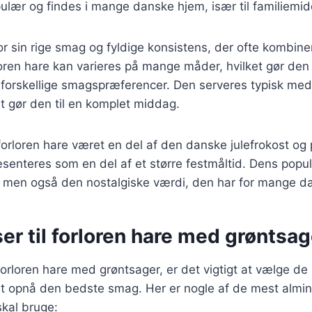
ulær og findes i mange danske hjem, især til familiemid
or sin rige smag og fyldige konsistens, der ofte kombin
oren hare kan varieres på mange måder, hvilket gør den ti
 forskellige smagspræferencer. Den serveres typisk med 
et gør den til en komplet middag.
 forloren hare været en del af den danske julefrokost og
senteres som en del af et større festmåltid. Dens popul
 men også den nostalgiske værdi, den har for mange d
er til forloren hare med grøntsag
forloren hare med grøntsager, er det vigtigt at vælge de 
at opnå den bedste smag. Her er nogle af de mest almin
skal bruge: