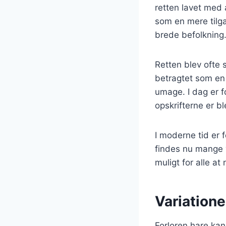
retten lavet med
som en mere tilgæ
brede befolkning
Retten blev ofte s
betragtet som en
umage. I dag er f
opskrifterne er bl
I moderne tid er 
findes nu mange v
muligt for alle at
Variationer
Forloren hare kan