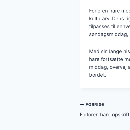
Forloren hare med
kulturarv. Dens r
tilpasses til enh
søndagsmiddag, vi
Med sin lange his
hare fortsætte m
middag, overvej a
bordet.
Indlægsnavi
FORRIGE
Forloren hare opskrift 