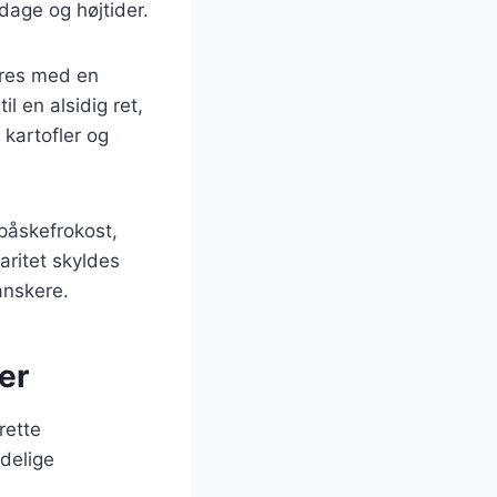
dage og højtider.
eres med en
l en alsidig ret,
kartofler og
 påskefrokost,
aritet skyldes
anskere.
er
rette
delige