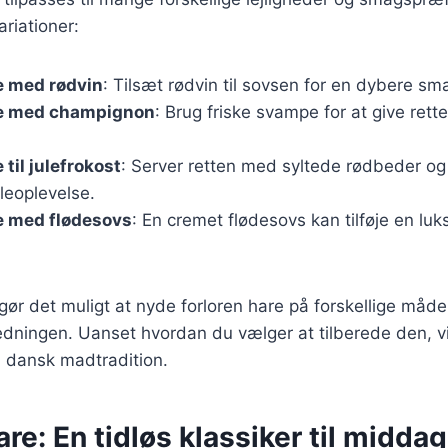
riationer:
e med rødvin
: Tilsæt rødvin til sovsen for en dybere sm
re med champignon
: Brug friske svampe for at give ret
 til julefrokost
: Server retten med syltede rødbeder og 
uleoplevelse.
e med flødesovs
: En cremet flødesovs kan tilføje en lu
gør det muligt at nyde forloren hare på forskellige måder
ledningen. Uanset hvordan du vælger at tilberede den, vil
 dansk madtradition.
are: En tidløs klassiker til midda