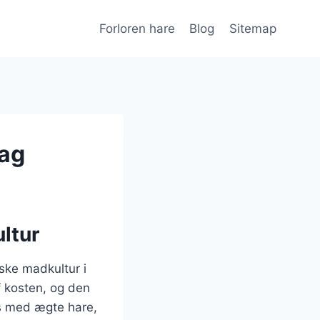
Forloren hare
Blog
Sitemap
dag
ultur
nske madkultur i
af kosten, og den
ves med ægte hare,