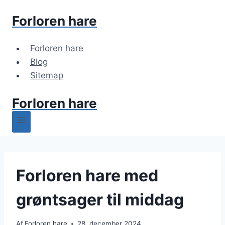
Fortsæt
Forloren hare
til
indhold
Forloren hare
Blog
Sitemap
Forloren hare
Forloren hare med
grøntsager til middag
Af
Forloren hare
28. december 2024