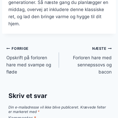
generationer. Så næste gang du planlægger en
middag, overvej at inkludere denne klassiske
ret, og lad den bringe varme og hygge til dit
hjem.
Indlægsnavigation
FORRIGE
NÆSTE
Opskrift på forloren
Forloren hare med
hare med svampe og
sennepssovs og
fløde
bacon
Skriv et svar
Din e-mailadresse vil ikke blive publiceret.
Krævede felter
er markeret med
*
Kommentar
*