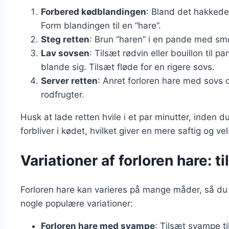
Forbered kødblandingen
: Bland det hakkede
Form blandingen til en “hare”.
Steg retten
: Brun “haren” i en pande med smør
Lav sovsen
: Tilsæt rødvin eller bouillon til
blande sig. Tilsæt fløde for en rigere sovs.
Server retten
: Anret forloren hare med sovs og
rodfrugter.
Husk at lade retten hvile i et par minutter, inden d
forbliver i kødet, hvilket giver en mere saftig og v
Variationer af forloren hare: t
Forloren hare kan varieres på mange måder, så du k
nogle populære variationer:
Forloren hare med svampe
: Tilsæt svampe ti