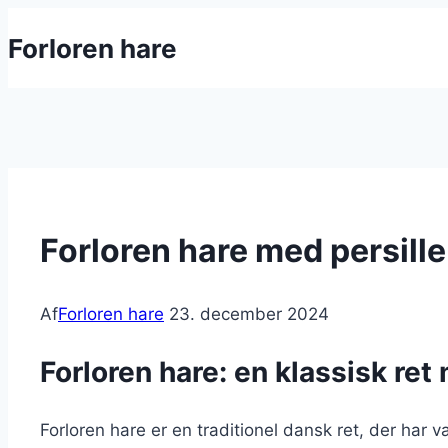
Fortsæt
Forloren hare
til
indhold
Forloren hare med persille
Af
Forloren hare
23. december 2024
Forloren hare: en klassisk re
Forloren hare er en traditionel dansk ret, der har 