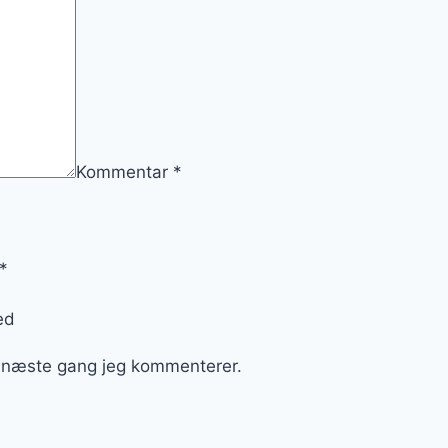
Kommentar
*
*
ed
l næste gang jeg kommenterer.