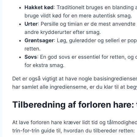
Hakket kød
: Traditionelt bruges en blandin
bruge vildt kød for en mere autentisk smag.
Urter
: Persille og timian er de mest anvendte 
andre krydderurter efter smag.
Grøntsager
: Løg, gulerødder og selleri er pop
retten.
Sovs
: En god sovs er essentiel for retten, o
for ekstra smag.
Det er også vigtigt at have nogle basisingredienser
har samlet alle ingredienserne, er du klar til at be
Tilberedning af forloren hare: t
At lave forloren hare kræver lidt tid og tålmodighe
trin-for-trin guide til, hvordan du tilbereder retten: