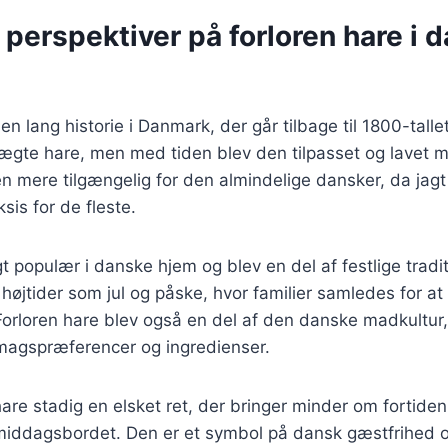
 perspektiver på forloren hare i 
en lang historie i Danmark, der går tilbage til 1800-talle
 ægte hare, men med tiden blev den tilpasset og lavet 
en mere tilgængelig for den almindelige dansker, da jagt
sis for de fleste.
gt populær i danske hjem og blev en del af festlige tradi
 højtider som jul og påske, hvor familier samledes for at
orloren hare blev også en del af den danske madkultur,
smagspræferencer og ingredienser.
 hare stadig en elsket ret, der bringer minder om fortide
middagsbordet. Den er et symbol på dansk gæstfrihed og