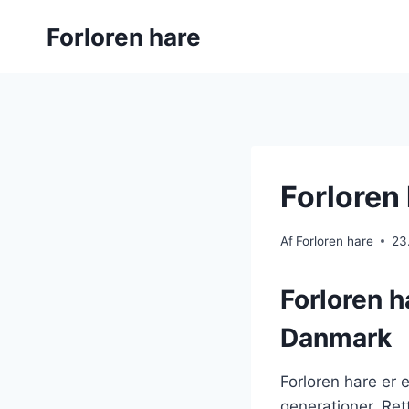
Fortsæt
Forloren hare
til
indhold
Forloren 
Af
Forloren hare
23
Forloren h
Danmark
Forloren hare er 
generationer. Rett