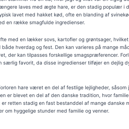
længere laves med ægte hare, er den stadig populær i 
typisk lavet med hakket kød, ofte en blanding af svinek
ed en række smagfulde ingredienser.
fte med en lækker sovs, kartofler og grøntsager, hvilket 
l både hverdag og fest. Den kan varieres på mange måde
g ret, der kan tilpasses forskellige smagspræferencer. Fo
en særlig favorit, da disse ingredienser tilføjer en dejlig
forloren hare været en del af festlige lejligheder, såsom 
 er blevet en del af den danske tradition, hvor famili
ag er retten stadig en fast bestanddel af mange danske
er om hyggelige stunder med familie og venner.