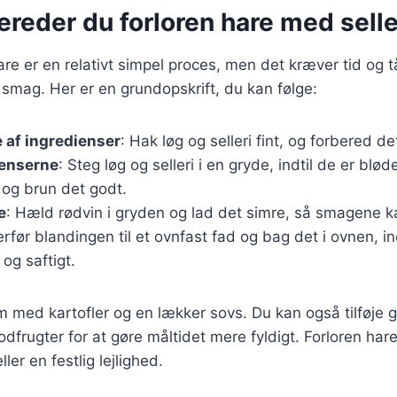
ereder du forloren hare med selle
hare er en relativt simpel proces, men det kræver tid og 
smag. Her er en grundopskrift, du kan følge:
 af ingredienser
: Hak løg og selleri fint, og forbered 
ienserne
: Steg løg og selleri i en gryde, indtil de er blød
og brun det godt.
e
: Hæld rødvin i gryden og lad det simre, så smagene k
erfør blandingen til et ovnfast fad og bag det i ovnen, ind
og saftigt.
m med kartofler og en lækker sovs. Du kan også tilføje
odfrugter for at gøre måltidet mere fyldigt. Forloren hare 
er en festlig lejlighed.