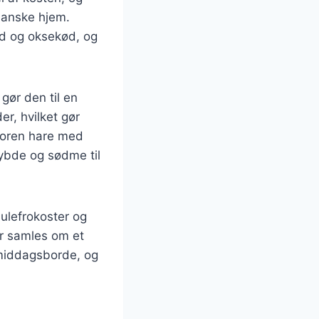
danske hjem.
ød og oksekød, og
gør den til en
r, hvilket gør
rloren hare med
 dybde og sødme til
julefrokoster og
er samles om et
 middagsborde, og