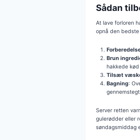
Sådan tilb
At lave forloren 
opnå den bedste 
Forberedelse
Brun ingred
hakkede kød 
Tilsæt væsk
Bagning
: Ov
gennemstegt 
Server retten var
gulerødder eller r
søndagsmiddag ell