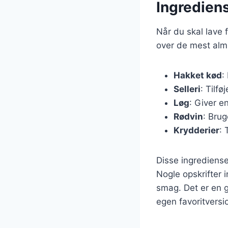
Ingrediens
Når du skal lave f
over de mest almi
Hakket kød
:
Selleri
: Tilfø
Løg
: Giver 
Rødvin
: Brug
Krydderier
: 
Disse ingrediense
Nogle opskrifter 
smag. Det er en g
egen favoritversio