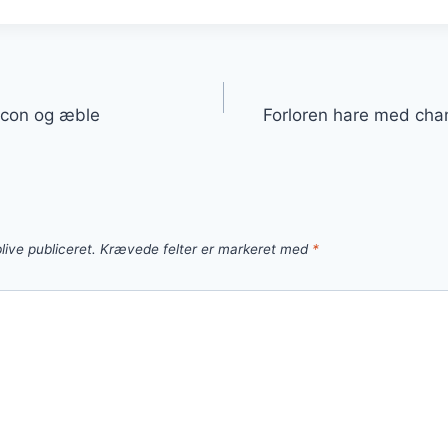
gation
acon og æble
Forloren hare med cha
live publiceret.
Krævede felter er markeret med
*