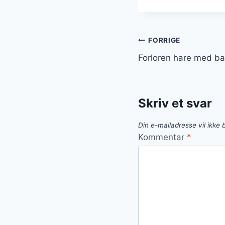
Indlægsnavi
FORRIGE
Forloren hare med b
Skriv et svar
Din e-mailadresse vil ikke b
Kommentar
*