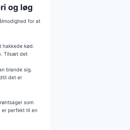
ri og løg
tålmodighed for at
det hakkede kød.
e. Tilsæt det
an blande sig.
til det er
 grøntsager som
er perfekt til en