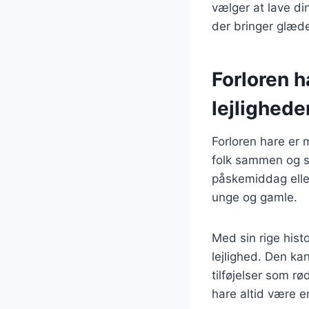
vælger at lave din
der bringer glæde
Forloren ha
lejlighede
Forloren hare er 
folk sammen og sk
påskemiddag eller
unge og gamle.
Med sin rige histo
lejlighed. Den ka
tilføjelser som r
hare altid være e