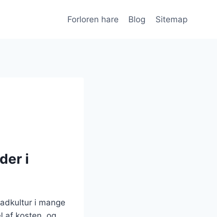
Forloren hare
Blog
Sitemap
der i
madkultur i mange
l af kosten, og