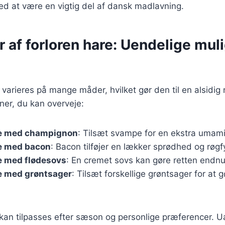
ed at være en vigtig del af dansk madlavning.
r af forloren hare: Uendelige mul
 varieres på mange måder, hvilket gør den til en alsidig 
ner, du kan overveje:
re med champignon
: Tilsæt svampe for en ekstra umam
re med bacon
: Bacon tilføjer en lækker sprødhed og røgf
e med flødesovs
: En cremet sovs kan gøre retten endn
re med grøntsager
: Tilsæt forskellige grøntsager for at g
 kan tilpasses efter sæson og personlige præferencer. 