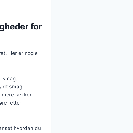
igheder for
ret. Her er nogle
i-smag.
yldt smag.
u mere lækker.
øre retten
Uanset hvordan du