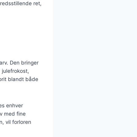
redsstillende ret,
arv. Den bringer
julefrokost,
orit blandt både
ses enhver
iv med fine
 vil forloren