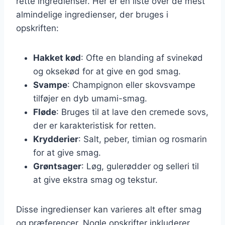
rette ingredienser. Her er en liste over de mest
almindelige ingredienser, der bruges i
opskriften:
Hakket kød
: Ofte en blanding af svinekød
og oksekød for at give en god smag.
Svampe
: Champignon eller skovsvampe
tilføjer en dyb umami-smag.
Fløde
: Bruges til at lave den cremede sovs,
der er karakteristisk for retten.
Krydderier
: Salt, peber, timian og rosmarin
for at give smag.
Grøntsager
: Løg, gulerødder og selleri til
at give ekstra smag og tekstur.
Disse ingredienser kan varieres alt efter smag
og præferencer. Nogle opskrifter inkluderer