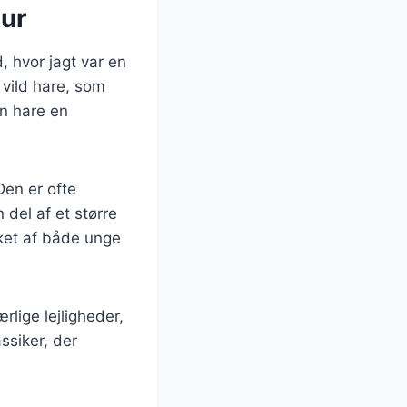
tur
, hvor jagt var en
f vild hare, som
en hare en
Den er ofte
del af et større
sket af både unge
rlige lejligheder,
ssiker, der