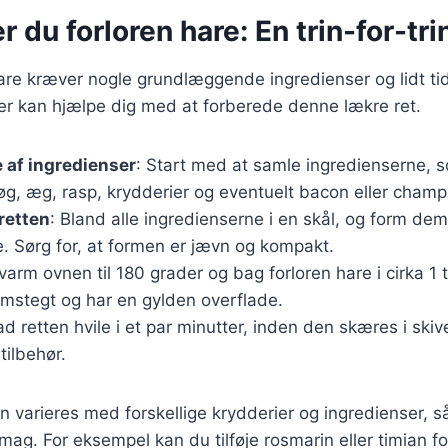
r du forloren hare: En trin-for-tri
hare kræver nogle grundlæggende ingredienser og lidt tid
der kan hjælpe dig med at forberede denne lækre ret.
 af ingredienser
: Start med at samle ingredienserne, 
øg, æg, rasp, krydderier og eventuelt bacon eller champ
retten
: Bland alle ingredienserne i en skål, og form dem 
. Sørg for, at formen er jævn og kompakt.
rvarm ovnen til 180 grader og bag forloren hare i cirka 1 ti
mstegt og har en gylden overflade.
ad retten hvile i et par minutter, inden den skæres i ski
tilbehør.
n varieres med forskellige krydderier og ingredienser, s
smag. For eksempel kan du tilføje rosmarin eller timian fo