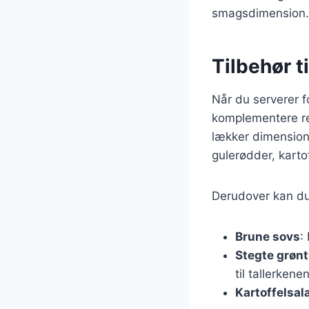
smagsdimension.
Tilbehør t
Når du serverer fo
komplementere re
lækker dimension 
gulerødder, karto
Derudover kan du
Brune sovs
:
Stegte grøn
til tallerkenen
Kartoffelsal