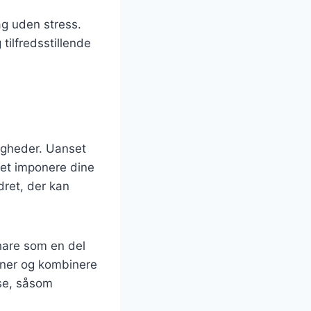
ag uden stress.
ilfredsstillende
ligheder. Uanset
ret imponere dine
dret, der kan
hare som en del
oner og kombinere
vse, såsom