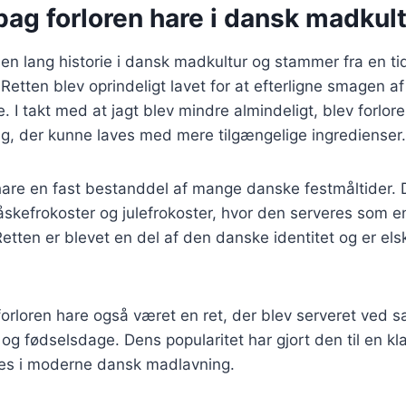
bag forloren hare i dansk madkul
 en lang historie i dansk madkultur og stammer fra en tid
t. Retten blev oprindeligt lavet for at efterligne smagen a
. I takt med at jagt blev mindre almindeligt, blev forlor
ng, der kunne laves med mere tilgængelige ingredienser.
 hare en fast bestanddel af mange danske festmåltider. 
kefrokoster og julefrokoster, hvor den serveres som en 
 Retten er blevet en del af den danske identitet og er el
forloren hare også været en ret, der blev serveret ved sæ
og fødselsdage. Dens popularitet har gjort den til en kla
es i moderne dansk madlavning.