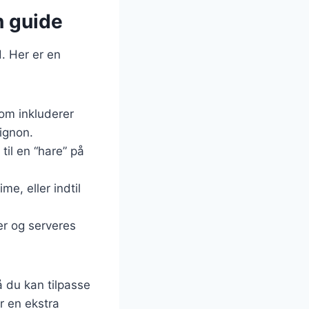
n guide
. Her er en
som inkluderer
ignon.
til en “hare” på
me, eller indtil
ver og serveres
å du kan tilpasse
r en ekstra