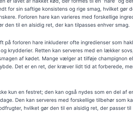
en er lavet af hakket kød, der formes til en “hare” og der
t for sin saftige konsistens og rige smag, hvilket gør de
kere. Forloren hare kan varieres med forskellige ingre
gør den til en alsidig ret, der kan tilpasses enhver smag.
ift på forloren hare inkluderer ofte ingredienser som ha
 og krydderier. Retten kan serveres med en lækker sovs
magen af kødet. Mange vælger at tilføje champignon el
bde. Det er en ret, der kræver lidt tid at forberede, men
 ikke kun en festret; den kan også nydes som en del af
iddage. Den kan serveres med forskellige tilbehør som kar
odfrugter, hvilket gør den til en alsidig ret, der passer ti