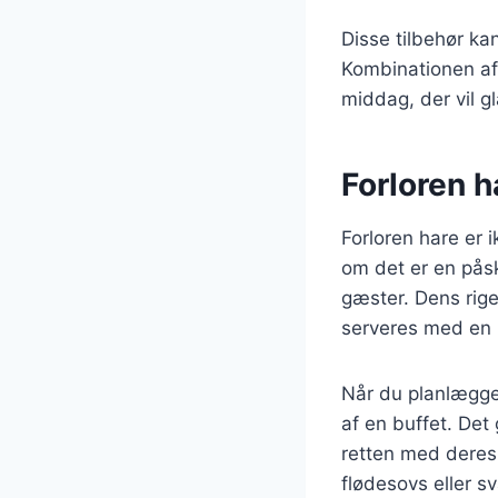
Disse tilbehør k
Kombinationen af 
middag, der vil g
Forloren ha
Forloren hare er i
om det er en påsk
gæster. Dens rige
serveres med en r
Når du planlægger
af en buffet. Det
retten med deres 
flødesovs eller sv