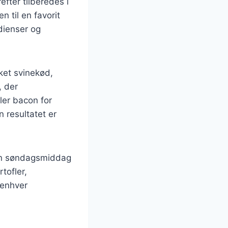
efter tilberedes i
n til en favorit
dienser og
kket svinekød,
, der
ler bacon for
 resultatet er
 en søndagsmiddag
tofler,
l enhver