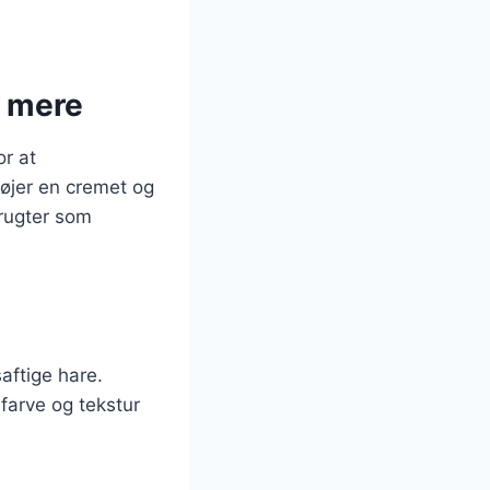
g mere
or at
øjer en cremet og
frugter som
aftige hare.
 farve og tekstur