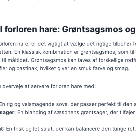
il forloren hare: Grøntsagsmos o
rloren hare, er det vigtigt at vælge det rigtige tilbehør f
tten. En klassisk kombination er grøntsagsmos, som tilf
til måltidet. Grøntsagsmos kan laves af forskellige rod
fler og pastinak, hvilket giver en smuk farve og smag.
 overveje at servere forloren hare med:
 En rig og velsmagende sovs, der passer perfekt til den s
tsager
: En blanding af sæsonens grøntsager, der tilføjer
.
at
: En frisk og let salat, der kan balancere den tunge ret.