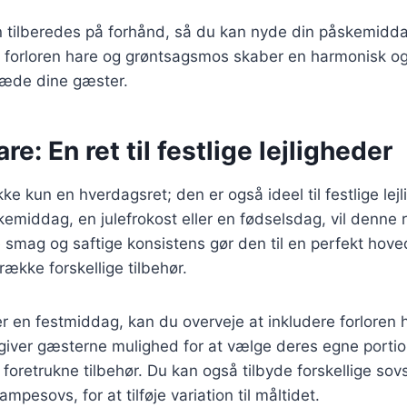
an tilberedes på forhånd, så du kan nyde din påskemidd
forloren hare og grøntsagsmos skaber en harmonisk og t
læde dine gæster.
re: En ret til festlige lejligheder
kke kun en hverdagsret; den er også ideel til festlige lej
emiddag, en julefrokost eller en fødselsdag, vil denne 
 smag og saftige konsistens gør den til en perfekt hove
ække forskellige tilbehør.
 en festmiddag, kan du overveje at inkludere forloren 
 giver gæsterne mulighed for at vælge deres egne porti
foretrukne tilbehør. Du kan også tilbyde forskellige so
ampesovs, for at tilføje variation til måltidet.