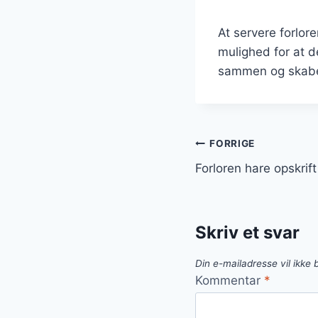
At servere forlor
mulighed for at d
sammen og skabe
Indlægsnavi
FORRIGE
Forloren hare opskrif
Skriv et svar
Din e-mailadresse vil ikke b
Kommentar
*