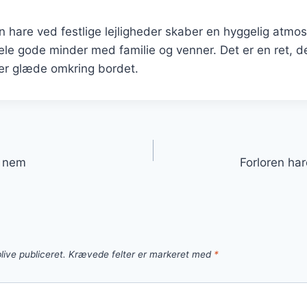
en hare ved festlige lejligheder skaber en hyggelig atmo
ele gode minder med familie og venner. Det er en ret, de
r glæde omkring bordet.
gation
t nem
Forloren hare
live publiceret.
Krævede felter er markeret med
*