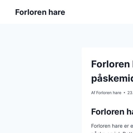
Fortsæt
Forloren hare
til
indhold
Forloren
påskemi
Af
Forloren hare
23
Forloren h
Forloren hare er e