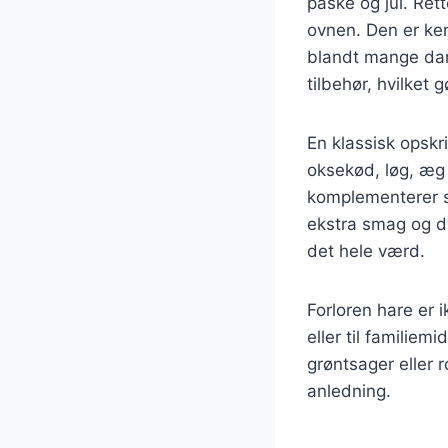
påske og jul. Rett
ovnen. Den er kend
blandt mange dans
tilbehør, hvilket 
En klassisk opskr
oksekød, løg, æg
komplementerer s
ekstra smag og dy
det hele værd.
Forloren hare er
eller til familiem
grøntsager eller r
anledning.