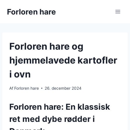
Fortsæt
Forloren hare
til
indhold
Forloren hare og
hjemmelavede kartofler
i ovn
Af
Forloren hare
26. december 2024
Forloren hare: En klassisk
ret med dybe rødder i