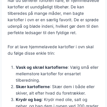
Når du serverer forloren hare, er hjemmelavede
kartofler et uundgåeligt tilbehør. De kan
tilberedes på mange måder, men bagte
kartofler i ovn er en særlig favorit. De er sprøde
udenpå og bløde indeni, hvilket gør dem til den
perfekte ledsager til den fyldige ret.
For at lave hjemmelavede kartofler i ovn skal
du følge disse enkle trin:
Vask og skræl kartoflerne
: Vælg små eller
mellemstore kartofler for ensartet
tilberedning.
Skær kartoflerne
: Skær dem i både eller
skiver, alt efter hvad du foretrækker.
Krydr og bag
: Krydr med olie, salt og
peber, og bag dem i ovnen ved 200 grader