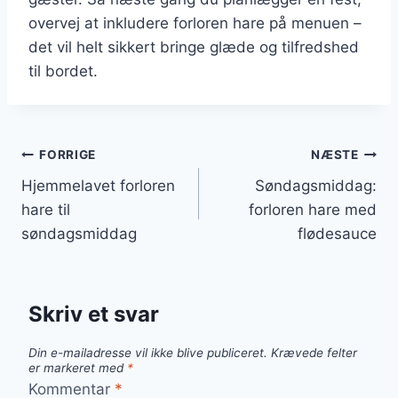
overvej at inkludere forloren hare på menuen –
det vil helt sikkert bringe glæde og tilfredshed
til bordet.
Indlægsnavigation
FORRIGE
NÆSTE
Hjemmelavet forloren
Søndagsmiddag:
hare til
forloren hare med
søndagsmiddag
flødesauce
Skriv et svar
Din e-mailadresse vil ikke blive publiceret.
Krævede felter
er markeret med
*
Kommentar
*