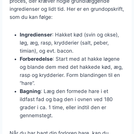
proces, der kræver nogle grundlæggende
ingredienser og lidt tid. Her er en grundopskrift,
som du kan følge:
Ingredienser
: Hakket kød (svin og okse),
løg, æg, rasp, krydderier (salt, peber,
timian), og evt. bacon.
Forberedelse
: Start med at hakke løgene
og blande dem med det hakkede kød, æg,
rasp og krydderier. Form blandingen til en
“hare”.
Bagning
: Læg den formede hare i et
ildfast fad og bag den i ovnen ved 180
grader i ca. 1 time, eller indtil den er
gennemstegt.
Når du har bagt din forloren hare, kan du