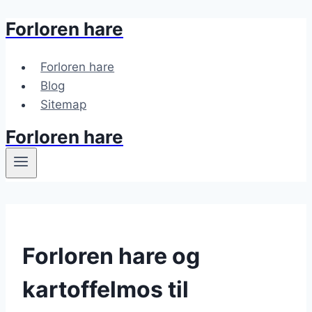
Forloren hare
Fortsæt
til
indhold
Forloren hare
Blog
Sitemap
Forloren hare
Forloren hare og
kartoffelmos til