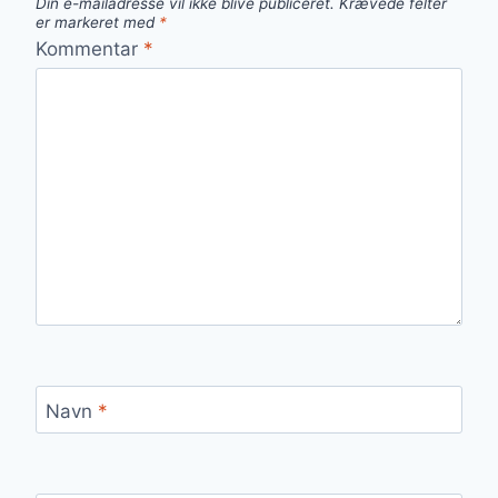
Din e-mailadresse vil ikke blive publiceret.
Krævede felter
er markeret med
*
Kommentar
*
Navn
*