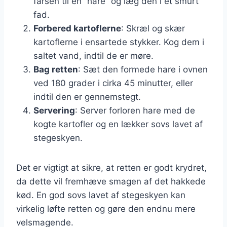
farsen til en “hare” og læg den i et smurt
fad.
Forbered kartoflerne
: Skræl og skær
kartoflerne i ensartede stykker. Kog dem i
saltet vand, indtil de er møre.
Bag retten
: Sæt den formede hare i ovnen
ved 180 grader i cirka 45 minutter, eller
indtil den er gennemstegt.
Servering
: Server forloren hare med de
kogte kartofler og en lækker sovs lavet af
stegeskyen.
Det er vigtigt at sikre, at retten er godt krydret,
da dette vil fremhæve smagen af det hakkede
kød. En god sovs lavet af stegeskyen kan
virkelig løfte retten og gøre den endnu mere
velsmagende.