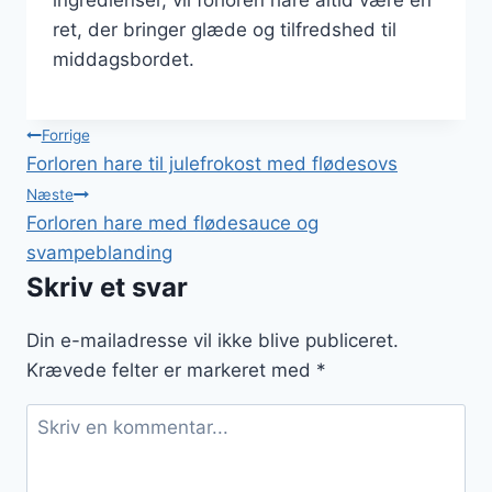
ingredienser, vil forloren hare altid være en
ret, der bringer glæde og tilfredshed til
middagsbordet.
Indlægsnavigation
Forrige
Forloren hare til julefrokost med flødesovs
Næste
Forloren hare med flødesauce og
svampeblanding
Skriv et svar
Din e-mailadresse vil ikke blive publiceret.
Krævede felter er markeret med
*