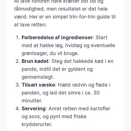
At lave forloren hare kræver lidt tid og
tålmodighed, men resultatet er det hele
værd. Her er en simpel trin-for-trin guide til
at lave retten:
Forberedelse af ingredienser
: Start
med at hakke løg, hvidløg og eventuelle
grøntsager, du vil bruge.
Brun kødet
: Steg det hakkede kød i en
pande, indtil det er gyldent og
gennemstegt.
Tilsæt væske
: Hæld rødvin og fløde i
panden, og lad det simre i ca. 30
minutter.
Servering
: Anret retten med kartofler
og sovs, og pynt med friske
krydderurter.