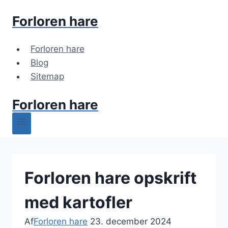
Fortsæt
Forloren hare
til
indhold
Forloren hare
Blog
Sitemap
Forloren hare
Forloren hare opskrift
med kartofler
Af
Forloren hare
23. december 2024