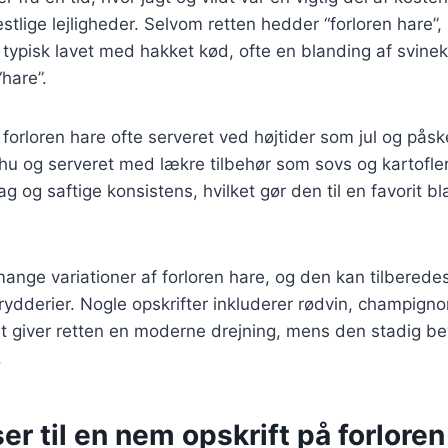
 festlige lejligheder. Selvom retten hedder “forloren hare”
 typisk lavet med hakket kød, ofte en blanding af svin
“hare”.
v forloren hare ofte serveret ved højtider som jul og pås
u og serveret med lækre tilbehør som sovs og kartofler
ag og saftige konsistens, hvilket gør den til en favorit 
mange variationer af forloren hare, og den kan tilberede
rydderier. Nogle opskrifter inkluderer rødvin, champignon
et giver retten en moderne drejning, mens den stadig be
.
er til en nem opskrift på forloren