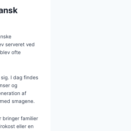
dansk
anske
ev serveret ved
 blev ofte
sig. I dag findes
enser og
eneration af
e med smagene.
 bringer familier
okost eller en