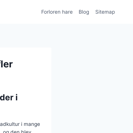
Forloren hare
Blog
Sitemap
ler
der i
madkultur i mange
n, og den blev