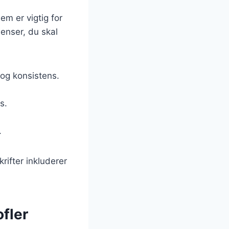
em er vigtig for
enser, du skal
og konsistens.
s.
.
rifter inkluderer
ofler