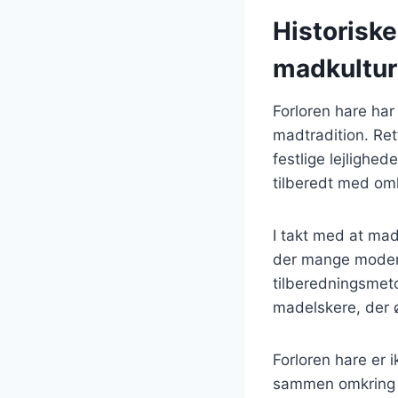
Historiske
madkultur
Forloren hare har
madtradition. Ret
festlige lejlighe
tilberedt med om
I takt med at mad
der mange moderne
tilberedningsmeto
madelskere, der 
Forloren hare er i
sammen omkring mi