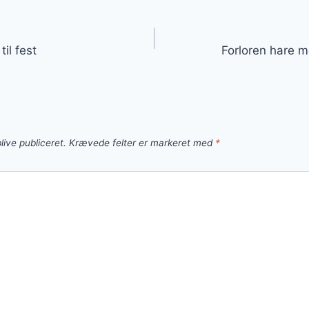
gation
til fest
Forloren hare m
live publiceret.
Krævede felter er markeret med
*