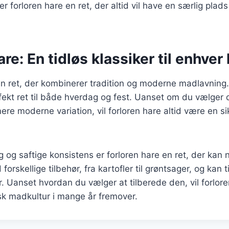
 forloren hare en ret, der altid vil have en særlig plad
re: En tidløs klassiker til enhver 
en ret, der kombinerer tradition og moderne madlavning
rfekt ret til både hverdag og fest. Uanset om du vælger 
mere moderne variation, vil forloren hare altid være en s
 og saftige konsistens er forloren hare en ret, der kan 
orskellige tilbehør, fra kartofler til grøntsager, og kan t
 Uanset hvordan du vælger at tilberede den, vil forlore
sk madkultur i mange år fremover.