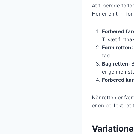
At tilberede forlo
Her er en trin-for
Forbered fa
Tilsæt fintha
Form retten
:
fad.
Bag retten
: 
er gennemste
Forbered kar
Når retten er fær
er en perfekt ret t
Variationer