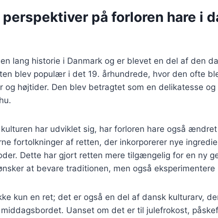
 perspektiver på forloren hare i 
 en lang historie i Danmark og er blevet en del af den d
ten blev populær i det 19. århundrede, hvor den ofte bl
der og højtider. Den blev betragtet som en delikatesse og
hu.
kulturen har udviklet sig, har forloren hare også ændret 
 fortolkninger af retten, der inkorporerer nye ingredi
der. Dette har gjort retten mere tilgængelig for en ny g
ønsker at bevare traditionen, men også eksperimenter
kke kun en ret; det er også en del af dansk kulturarv, der
ddagsbordet. Uanset om det er til julefrokost, påskefr