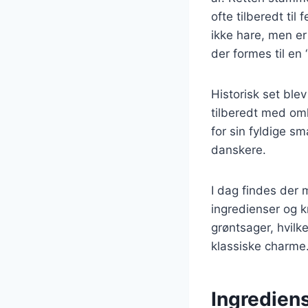
ofte tilberedt til
ikke hare, men er
der formes til en 
Historisk set ble
tilberedt med omh
for sin fyldige sm
danskere.
I dag findes der 
ingredienser og k
grøntsager, hvilk
klassiske charme
Ingrediens