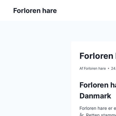
Fortsæt
Forloren hare
til
indhold
Forloren
Af
Forloren hare
24
Forloren h
Danmark
Forloren hare er 
år. Retten stammer