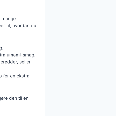
es mange
er til, hvordan du
g.
kstra umami-smag.
erødder, selleri
s for en ekstra
gøre den til en