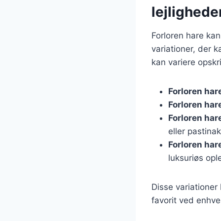
lejlighede
Forloren hare kan 
variationer, der 
kan variere opskri
Forloren har
Forloren ha
Forloren ha
eller pastina
Forloren har
luksuriøs opl
Disse variationer 
favorit ved enhver