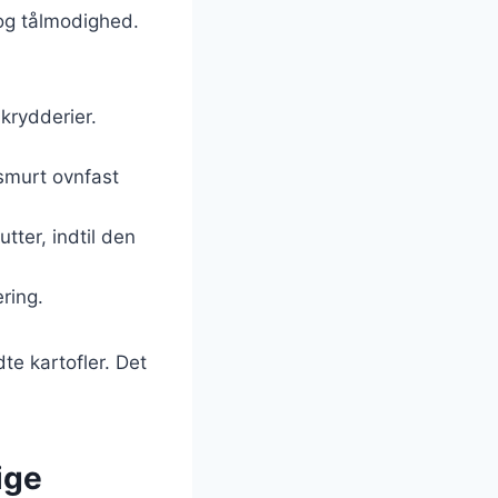
d og tålmodighed.
krydderier.
 smurt ovnfast
tter, indtil den
ering.
te kartofler. Det
lige