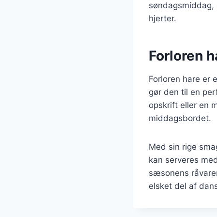
søndagsmiddag, er
hjerter.
Forloren ha
Forloren hare er 
gør den til en pe
opskrift eller en 
middagsbordet.
Med sin rige smag
kan serveres med f
sæsonens råvarer.
elsket del af dan