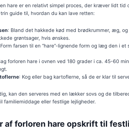
ren hare er en relativt simpel proces, der kræver lidt ti
-trin guide til, hvordan du kan lave retten:
rsen
: Bland det hakkede kød med brødkrummer, æg, og 
kkede grøntsager, hvis ønskes.
 Form farsen til en “hare”-lignende form og læg den i et
Bag forloren hare i ovnen ved 180 grader i ca. 45-60 minu
gt.
toflerne
: Kog eller bag kartoflerne, så de er klar til serv
dig, kan den serveres med en lækker sovs og de tilbered
il familiemiddage eller festlige lejligheder.
 af forloren hare opskrift til fest