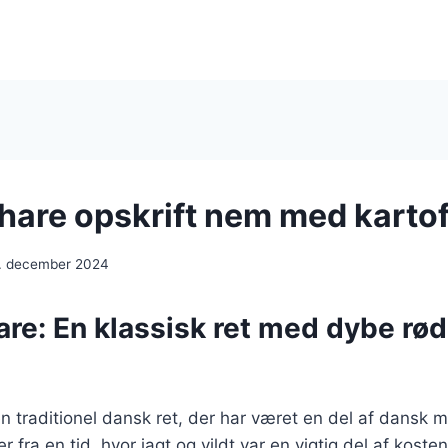
 hare opskrift nem med kartof
. december 2024
are: En klassisk ret med dybe rød
en traditionel dansk ret, der har været en del af dansk 
 fra en tid, hvor jagt og vildt var en vigtig del af koste