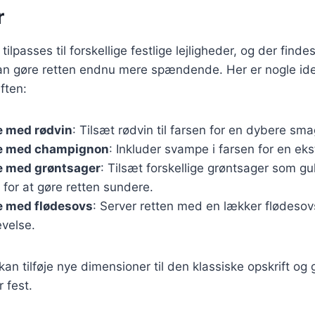
r
tilpasses til forskellige festlige lejligheder, og der find
kan gøre retten endnu mere spændende. Her er nogle ide
ften:
e med rødvin
: Tilsæt rødvin til farsen for en dybere sma
re med champignon
: Inkluder svampe i farsen for en e
re med grøntsager
: Tilsæt forskellige grøntsager som gul
k for at gøre retten sundere.
e med flødesovs
: Server retten med en lækker flødesov
evelse.
kan tilføje nye dimensioner til den klassiske opskrift og 
 fest.