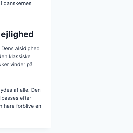
s i danskernes
lejlighed
. Dens alsidighed
den klassiske
ikker vinder på
nydes af alle. Den
ilpasses efter
n hare forblive en