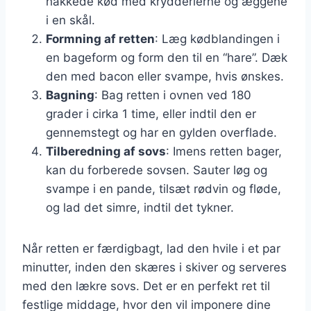
hakkede kød med krydderierne og æggene
i en skål.
Formning af retten
: Læg kødblandingen i
en bageform og form den til en “hare”. Dæk
den med bacon eller svampe, hvis ønskes.
Bagning
: Bag retten i ovnen ved 180
grader i cirka 1 time, eller indtil den er
gennemstegt og har en gylden overflade.
Tilberedning af sovs
: Imens retten bager,
kan du forberede sovsen. Sauter løg og
svampe i en pande, tilsæt rødvin og fløde,
og lad det simre, indtil det tykner.
Når retten er færdigbagt, lad den hvile i et par
minutter, inden den skæres i skiver og serveres
med den lækre sovs. Det er en perfekt ret til
festlige middage, hvor den vil imponere dine