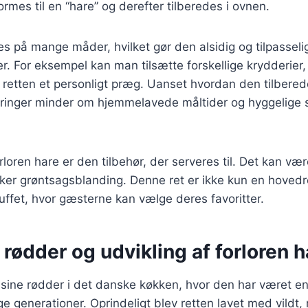
ormes til en “hare” og derefter tilberedes i ovnen.
s på mange måder, hvilket gør den alsidig og tilpasselig 
 For eksempel kan man tilsætte forskellige krydderier, 
e retten et personligt præg. Uanset hvordan den tilberede
 bringer minder om hjemmelavede måltider og hyggelige
.
orloren hare er den tilbehør, der serveres til. Det kan være
kker grøntsagsblanding. Denne ret er ikke kun en hoved
buffet, hvor gæsterne kan vælge deres favoritter.
 rødder og udvikling af forloren h
 sine rødder i det danske køkken, hvor den har været en
ge generationer. Oprindeligt blev retten lavet med vildt