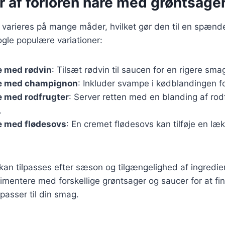
r af forloren hare med grøntsage
 varieres på mange måder, hvilket gør den til en spænd
ogle populære variationer:
e med rødvin
: Tilsæt rødvin til saucen for en rigere sma
re med champignon
: Inkluder svampe i kødblandingen f
e med rodfrugter
: Server retten med en blanding af rod
.
e med flødesovs
: En cremet flødesovs kan tilføje en læk
 kan tilpasses efter sæson og tilgængelighed af ingredie
imentere med forskellige grøntsager og saucer for at fi
passer til din smag.