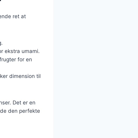
r
ende ret at
g.
or ekstra umami.
frugter for en
ker dimension til
nser. Det er en
nde den perfekte