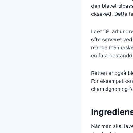
den blevet tilpa
oksekød. Dette ha
I det 19. århund
ofte serveret ved 
mange mennesker, 
en fast bestandd
Retten er også ble
For eksempel kan 
champignon og for
Ingrediens
Når man skal lave