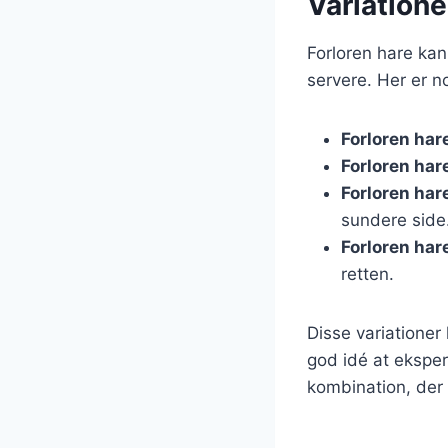
Variatione
Forloren hare kan
servere. Her er n
Forloren har
Forloren ha
Forloren har
sundere side
Forloren har
retten.
Disse variationer
god idé at eksper
kombination, der 