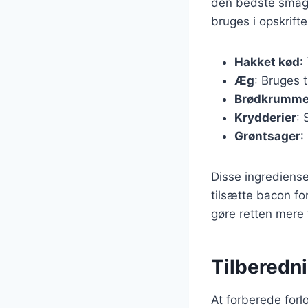
den bedste smag 
bruges i opskrifte
Hakket kød
:
Æg
: Bruges 
Brødkrumme
Krydderier
: 
Grøntsager
:
Disse ingrediense
tilsætte bacon fo
gøre retten mere 
Tilberedni
At forberede forlo