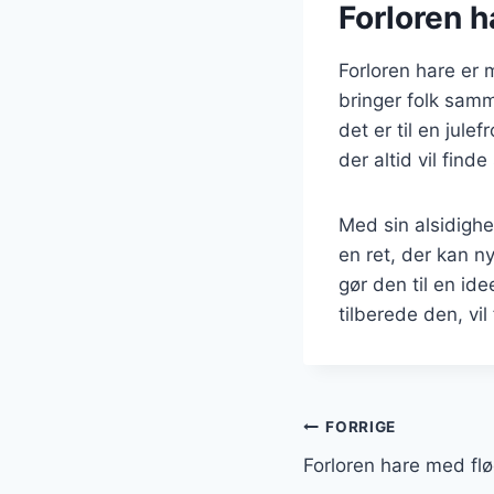
Forloren h
Forloren hare er 
bringer folk samm
det er til en jule
der altid vil find
Med sin alsidighe
en ret, der kan n
gør den til en id
tilberede den, vil
Indlægsnavi
FORRIGE
Forloren hare med fl