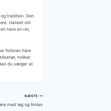
 og tradition. Den
r ved. Uanset om
ren hare en ret,
er forloren hare
ilbehør, hvilket
rdan du vælger at
NÆSTE
hare med løg og timian