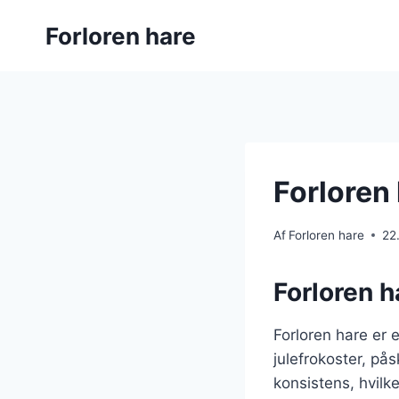
Fortsæt
Forloren hare
til
indhold
Forloren 
Af
Forloren hare
22
Forloren ha
Forloren hare er e
julefrokoster, på
konsistens, hvilk