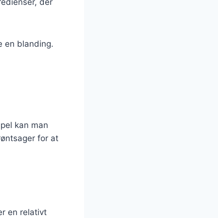
redienser, der
e en blanding.
mpel kan man
røntsager for at
r en relativt