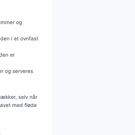
rummer og
den i et ovnfast
 den er
ver og serveres
 lækker, selv når
lavet med fløde