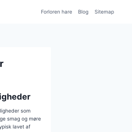
Forloren hare
Blog
Sitemap
r
jligheder
ejligheder som
 rige smag og møre
ypisk lavet af