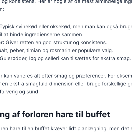
og konsistens. Her er nogle af de mest almindelige ing
n:
 Typisk svinekød eller oksekød, men man kan også brug
til at binde ingredienserne sammen.
r
: Giver retten en god struktur og konsistens.
Salt, peber, timian og rosmarin er populære valg.
 Gulerødder, løg og selleri kan tilsættes for ekstra smag.
r kan varieres alt efter smag og præferencer. For ekse
r en ekstra smagfuld dimension eller bruge forskellige g
farverig og sund.
ng af forloren hare til buffet
ren hare til en buffet kræver lidt planlægning, men det e