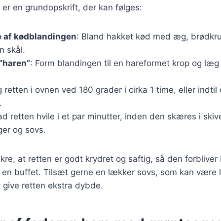
 er en grundopskrift, der kan følges:
e af kødblandingen
: Bland hakket kød med æg, brødk
n skål.
“haren”
: Form blandingen til en hareformet krop og læg 
g retten i ovnen ved 180 grader i cirka 1 time, eller indtil
.
ad retten hvile i et par minutter, inden den skæres i ski
er og sovs.
sikre, at retten er godt krydret og saftig, så den forbliver
 en buffet. Tilsæt gerne en lækker sovs, som kan være 
at give retten ekstra dybde.