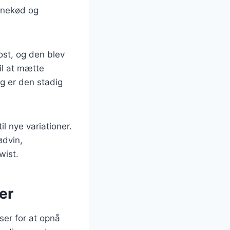
vinekød og
ost, og den blev
til at mætte
g er den stadig
il nye variationer.
ødvin,
wist.
er
ser for at opnå