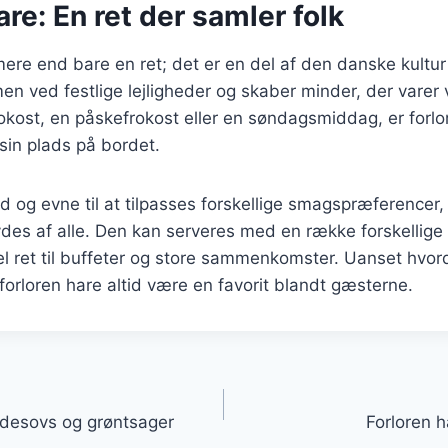
are: En ret der samler folk
mere end bare en ret; det er en del af den danske kultur
en ved festlige lejligheder og skaber minder, der vare
frokost, en påskefrokost eller en søndagsmiddag, er forlo
e sin plads på bordet.
d og evne til at tilpasses forskellige smagspræferencer, 
ydes af alle. Den kan serveres med en række forskellige t
eel ret til buffeter og store sammenkomster. Uanset hvo
 forloren hare altid være en favorit blandt gæsterne.
gation
ødesovs og grøntsager
Forloren 