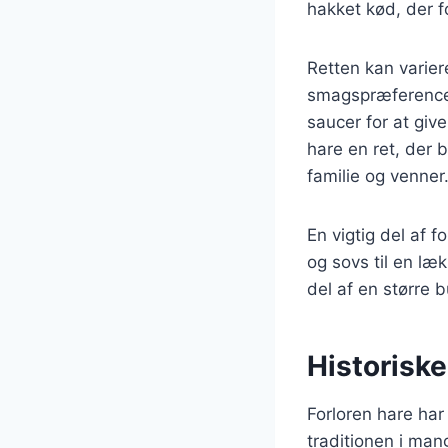
hakket kød, der f
Retten kan variere
smagspræferencer.
saucer for at giv
hare en ret, der
familie og venner
En vigtig del af f
og sovs til en læ
del af en større 
Historiske
Forloren hare har
traditionen i man