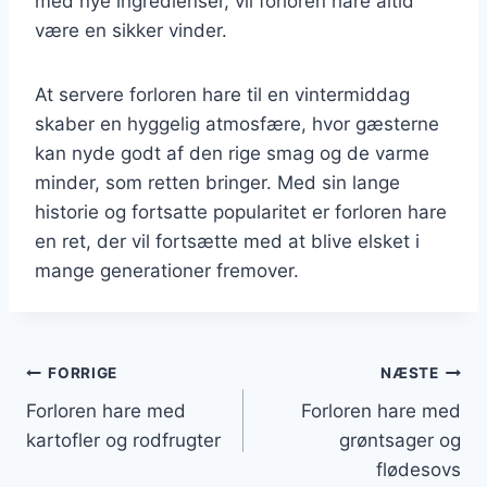
med nye ingredienser, vil forloren hare altid
være en sikker vinder.
At servere forloren hare til en vintermiddag
skaber en hyggelig atmosfære, hvor gæsterne
kan nyde godt af den rige smag og de varme
minder, som retten bringer. Med sin lange
historie og fortsatte popularitet er forloren hare
en ret, der vil fortsætte med at blive elsket i
mange generationer fremover.
Indlægsnavigation
FORRIGE
NÆSTE
Forloren hare med
Forloren hare med
kartofler og rodfrugter
grøntsager og
flødesovs