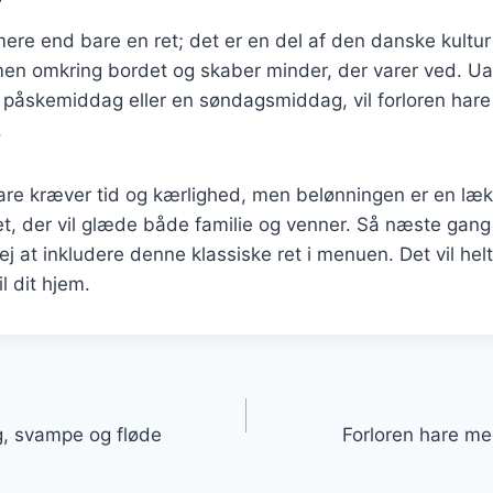
mere end bare en ret; det er en del af den danske kultur
en omkring bordet og skaber minder, der varer ved. Uan
n påskemiddag eller en søndagsmiddag, vil forloren hare
.
hare kræver tid og kærlighed, men belønningen er en læ
 ret, der vil glæde både familie og venner. Så næste gan
j at inkludere denne klassiske ret i menuen. Det vil helt
l dit hjem.
gation
g, svampe og fløde
Forloren hare me