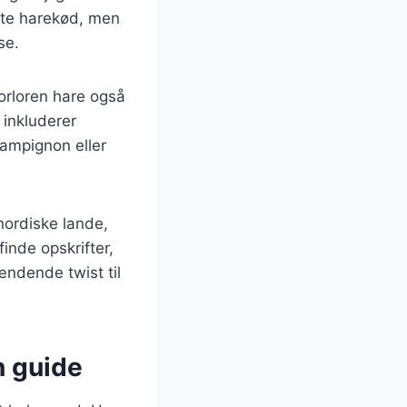
gte harekød, men
se.
forloren hare også
 inkluderer
champignon eller
nordiske lande,
inde opskrifter,
ændende twist til
n guide