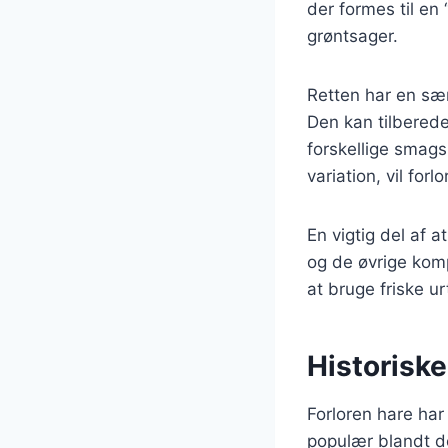
der formes til en
grøntsager.
Retten har en sæ
Den kan tilberedes
forskellige smags
variation, vil for
En vigtig del af a
og de øvrige kom
at bruge friske u
Historiske
Forloren hare har
populær blandt de