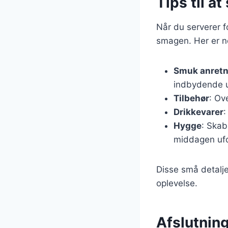
Tips til at
Når du serverer f
smagen. Her er no
Smuk anretn
indbydende 
Tilbehør
: Ov
Drikkevarer
:
Hygge
: Skab
middagen ufo
Disse små detalje
oplevelse.
Afslutning