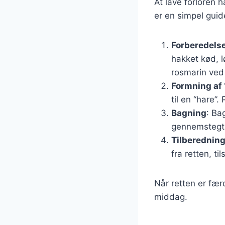
At lave forloren 
er en simpel guid
Forberedelse
hakket kød, l
rosmarin ved
Formning af 
til en “hare”.
Bagning
: Ba
gennemstegt 
Tilberedning
fra retten, ti
Når retten er fær
middag.