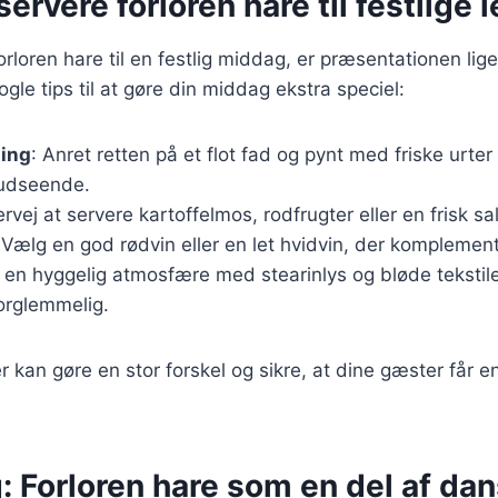
 servere forloren hare til festlige 
orloren hare til en festlig middag, er præsentationen lig
gle tips til at gøre din middag ekstra speciel:
ing
: Anret retten på et flot fad og pynt med friske urter 
udseende.
ervej at servere kartoffelmos, rodfrugter eller en frisk sa
 Vælg en god rødvin eller en let hvidvin, der komplement
 en hyggelig atmosfære med stearinlys og bløde tekstile
rglemmelig.
r kan gøre en stor forskel og sikre, at dine gæster får
: Forloren hare som en del af dan