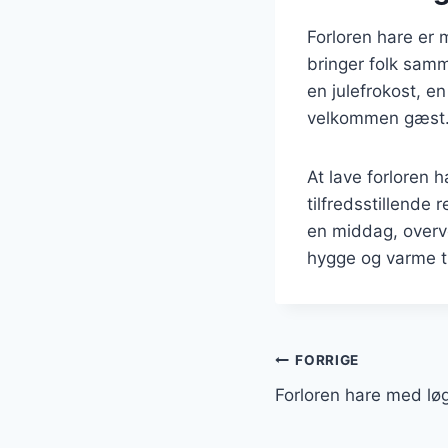
Forloren hare er 
bringer folk samm
en julefrokost, e
velkommen gæst
At lave forloren 
tilfredsstillende
en middag, overve
hygge og varme ti
Indlægsnavi
FORRIGE
Forloren hare med lø