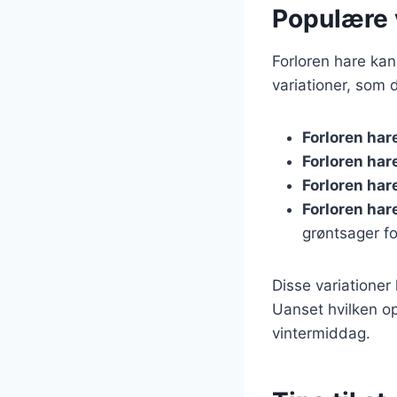
Populære v
Forloren hare kan
variationer, som 
Forloren har
Forloren ha
Forloren har
Forloren ha
grøntsager fo
Disse variationer
Uanset hvilken ops
vintermiddag.