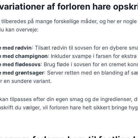
ariationer af forloren hare opskr
 tilberedes på mange forskellige måder, og her er nogl
du kan overveje:
e med rødvin
: Tilsæt rødvin til sovsen for en dybere sm
re med champignon
: Inkluder svampe i farsen for ekstr
e med flødesovs
: Brug fløde i sovsen for en cremet kon
re med grøntsager
: Server retten med en blanding af 
r en sundere variant.
 kan tilpasses efter din egen smag og de ingredienser, du
krift du vælger, vil forloren hare helt sikkert bringe hygg