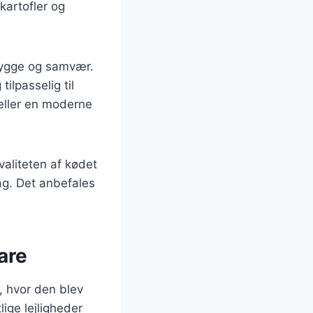
kartofler og
hygge og samvær.
ilpasselig til
eller en moderne
Kvaliteten af kødet
ag. Det anbefales
are
, hvor den blev
ige lejligheder