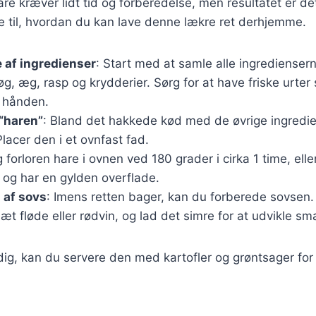
hare kræver lidt tid og forberedelse, men resultatet er d
e til, hvordan du kan lave denne lækre ret derhjemme.
 af ingredienser
: Start med at samle alle ingredienser
øg, æg, rasp og krydderier. Sørg for at have friske urter
 hånden.
“haren”
: Bland det hakkede kød med de øvrige ingredi
 Placer den i et ovnfast fad.
g forloren hare i ovnen ved 180 grader i cirka 1 time, eller
og har en gylden overflade.
 af sovs
: Imens retten bager, kan du forberede sovsen
lsæt fløde eller rødvin, og lad det simre for at udvikle s
dig, kan du servere den med kartofler og grøntsager fo