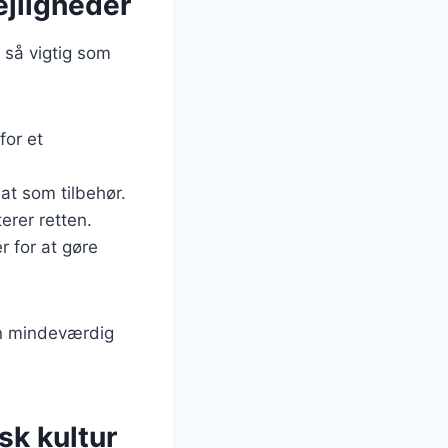
lejligheder
e så vigtig som
for et
lat som tilbehør.
erer retten.
r for at gøre
 en mindeværdig
sk kultur