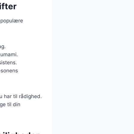
ifter
e populære
ag.
a umami.
sistens.
sæsonens
 har til rådighed.
e til din