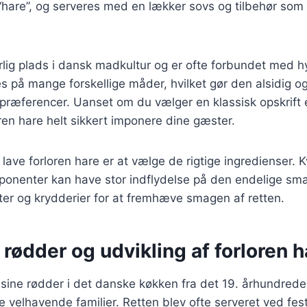
 “hare”, og serveres med en lækker sovs og tilbehør som 
rlig plads i dansk madkultur og er ofte forbundet med 
 på mange forskellige måder, hvilket gør den alsidig og t
præferencer. Uanset om du vælger en klassisk opskrift 
loren hare helt sikkert imponere dine gæster.
t lave forloren hare er at vælge de rigtige ingredienser. 
ponenter kan have stor indflydelse på den endelige sm
rter og krydderier for at fremhæve smagen af retten.
 rødder og udvikling af forloren h
 sine rødder i det danske køkken fra det 19. århundrede
 velhavende familier. Retten blev ofte serveret ved festl