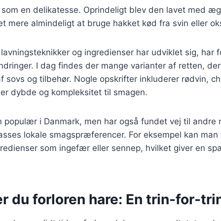
t som en delikatesse. Oprindeligt blev den lavet med æ
t mere almindeligt at bruge hakket kød fra svin eller ok
lavningsteknikker og ingredienser har udviklet sig, har 
ringer. I dag findes der mange varianter af retten, der
af sovs og tilbehør. Nogle opskrifter inkluderer rødvin, 
føjer dybde og kompleksitet til smagen.
n populær i Danmark, men har også fundet vej til andre 
passes lokale smagspræferencer. For eksempel kan man f
gredienser som ingefær eller sennep, hvilket giver en sp
r du forloren hare: En trin-for-tri