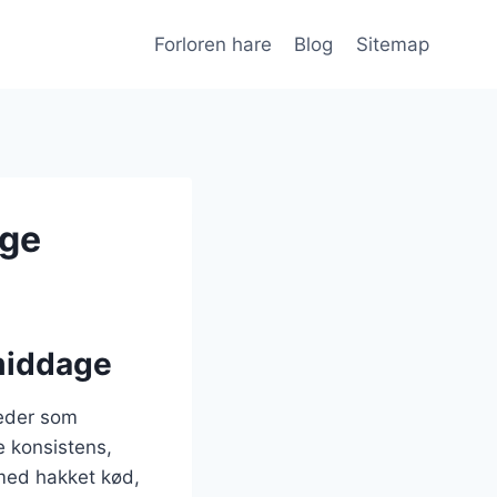
Forloren hare
Blog
Sitemap
gge
 middage
gheder som
e konsistens,
 med hakket kød,