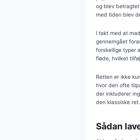
og blev betragte
med tiden blev de
I takt med at mad
gennemgået forand
forskellige typer 
fløde, hvilket til
Retten er ikke ku
hvor den ofte til
der inkluderer in
den klassiske ret.
Sådan lave