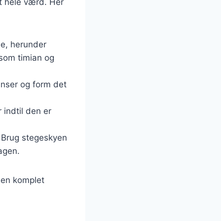
et hele værd. Her
ne, herunder
 som timian og
enser og form det
 indtil den er
. Brug stegeskyen
magen.
r en komplet