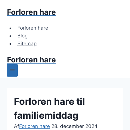
Fortsæt
Forloren hare
til
indhold
Forloren hare
Blog
Sitemap
Forloren hare
Forloren hare til
familiemiddag
Af
Forloren hare
28. december 2024