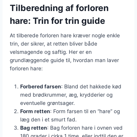
Tilberedning af forloren
hare: Trin for trin guide
At tilberede forloren hare kræver nogle enkle
trin, der sikrer, at retten bliver både
velsmagende og saftig. Her er en
grundlæggende guide til, hvordan man laver
forloren hare:
Forbered farsen
: Bland det hakkede kød
med brødkrummer, æg, krydderier og
eventuelle grøntsager.
Form retten
: Form farsen til en “hare” og
læg den i et smurt fad.
Bag retten
: Bag forloren hare i ovnen ved
180 grader i cirka 1 time, eller indtil den er