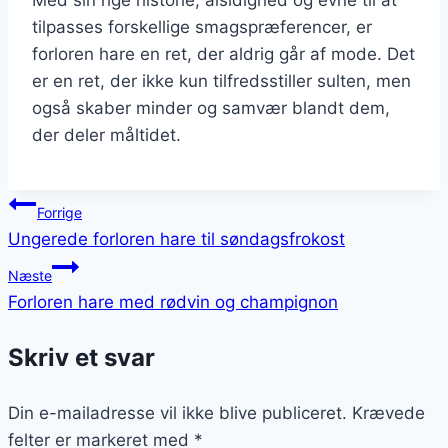
Med sin rige historie, alsidighed og evne til at
tilpasses forskellige smagspræferencer, er
forloren hare en ret, der aldrig går af mode. Det
er en ret, der ikke kun tilfredsstiller sulten, men
også skaber minder og samvær blandt dem,
der deler måltidet.
Indlægsnavigation
Forrige
Ungerede forloren hare til søndagsfrokost
Næste
Forloren hare med rødvin og champignon
Skriv et svar
Din e-mailadresse vil ikke blive publiceret.
Krævede
felter er markeret med
*