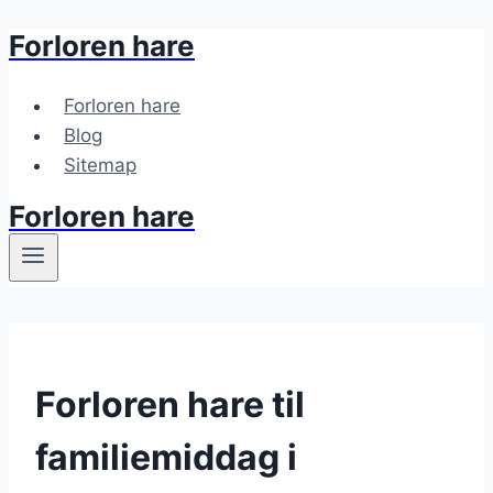
Forloren hare
Fortsæt
til
indhold
Forloren hare
Blog
Sitemap
Forloren hare
Forloren hare til
familiemiddag i