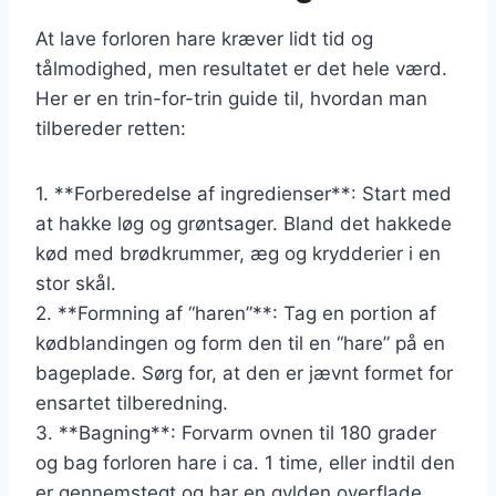
At lave forloren hare kræver lidt tid og
tålmodighed, men resultatet er det hele værd.
Her er en trin-for-trin guide til, hvordan man
tilbereder retten:
1. **Forberedelse af ingredienser**: Start med
at hakke løg og grøntsager. Bland det hakkede
kød med brødkrummer, æg og krydderier i en
stor skål.
2. **Formning af “haren”**: Tag en portion af
kødblandingen og form den til en “hare” på en
bageplade. Sørg for, at den er jævnt formet for
ensartet tilberedning.
3. **Bagning**: Forvarm ovnen til 180 grader
og bag forloren hare i ca. 1 time, eller indtil den
er gennemstegt og har en gylden overflade.