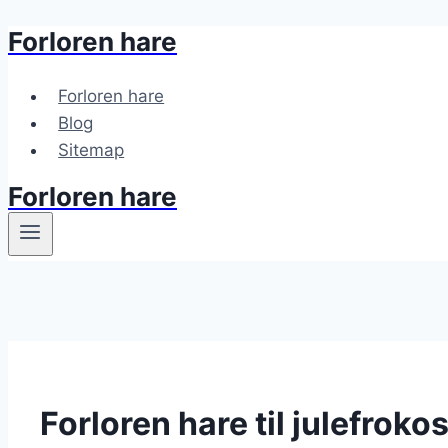
Forloren hare
Fortsæt
til
indhold
Forloren hare
Blog
Sitemap
Forloren hare
Forloren hare til julefrokos