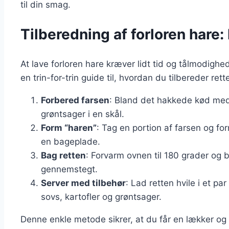
til din smag.
Tilberedning af forloren hare: 
At lave forloren hare kræver lidt tid og tålmodighed
en trin-for-trin guide til, hvordan du tilbereder rett
Forbered farsen
: Bland det hakkede kød me
grøntsager i en skål.
Form “haren”
: Tag en portion af farsen og fo
en bageplade.
Bag retten
: Forvarm ovnen til 180 grader og ba
gennemstegt.
Server med tilbehør
: Lad retten hvile i et p
sovs, kartofler og grøntsager.
Denne enkle metode sikrer, at du får en lækker og s