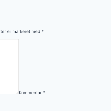
lter er markeret med
*
Kommentar
*