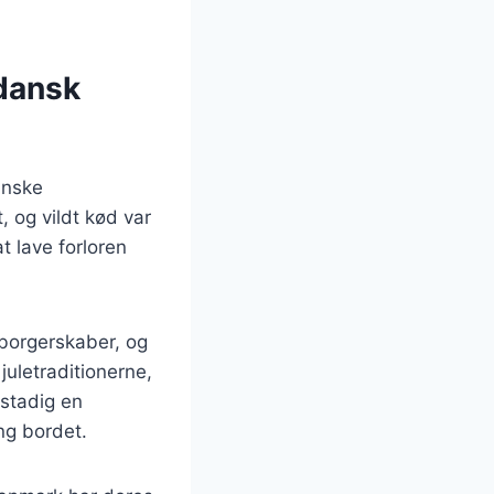
 dansk
anske
, og vildt kød var
t lave forloren
 borgerskaber, og
juletraditionerne,
 stadig en
ng bordet.