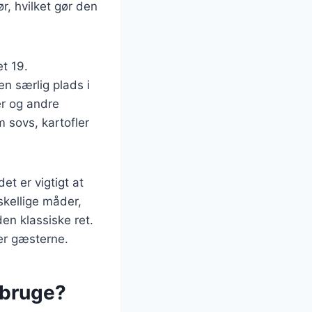
r, hvilket gør den
t 19.
en særlig plads i
er og andre
 sovs, kartofler
t er vigtigt at
skellige måder,
den klassiske ret.
rer gæsterne.
u bruge?