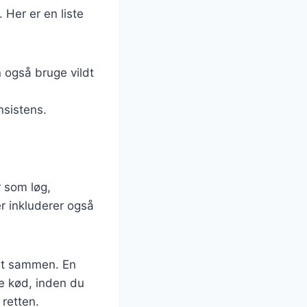
 Her er en liste
 også bruge vildt
nsistens.
 som løg,
r inkluderer også
odt sammen. En
e kød, inden du
 retten.