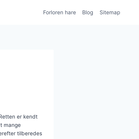
Forloren hare
Blog
Sitemap
 Retten er kendt
ndt mange
erefter tilberedes