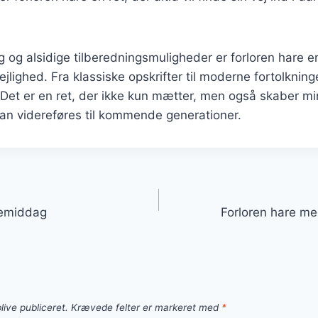
 og alsidige tilberedningsmuligheder er forloren hare en
ejlighed. Fra klassiske opskrifter til moderne fortolkning
 Det er en ret, der ikke kun mætter, men også skaber m
kan videreføres til kommende generationer.
gation
skemiddag
Forloren hare med
live publiceret.
Krævede felter er markeret med
*