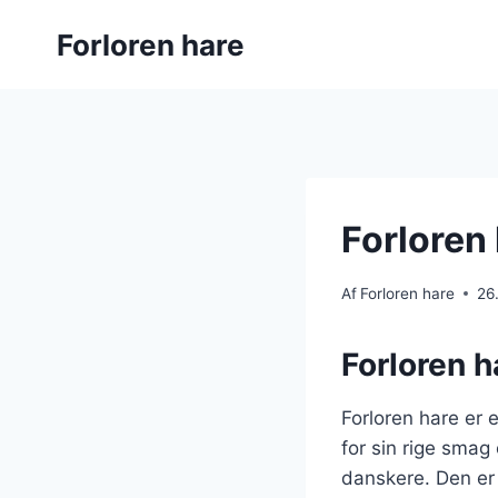
Fortsæt
Forloren hare
til
indhold
Forloren 
Af
Forloren hare
26
Forloren ha
Forloren hare er e
for sin rige smag 
danskere. Den er 