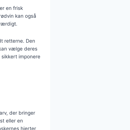
r en frisk
d rødvin kan også
ærdigt.
t retterne. Den
 kan vælge deres
t sikkert imponere
arv, der bringer
t eller en
nskernes hjerter