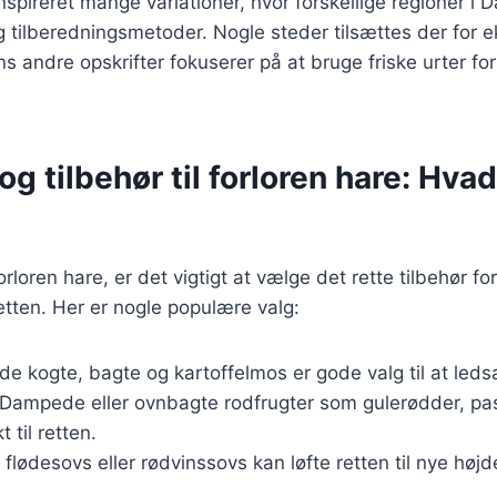
nspireret mange variationer, hvor forskellige regioner i
g tilberedningsmetoder. Nogle steder tilsættes der for
s andre opskrifter fokuserer på at bruge friske urter for 
og tilbehør til forloren hare: Hva
rloren hare, er det vigtigt at vælge det rette tilbehør for
tten. Her er nogle populære valg:
de kogte, bagte og kartoffelmos er gode valg til at leds
 Dampede eller ovnbagte rodfrugter som gulerødder, past
 til retten.
 flødesovs eller rødvinssovs kan løfte retten til nye højd