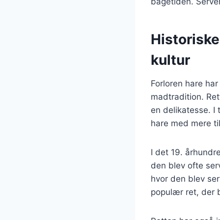
bagetiden. Server
Historiske
kultur
Forloren hare har
madtradition. Rett
en delikatesse. I 
hare med mere ti
I det 19. århundr
den blev ofte serv
hvor den blev ser
populær ret, der