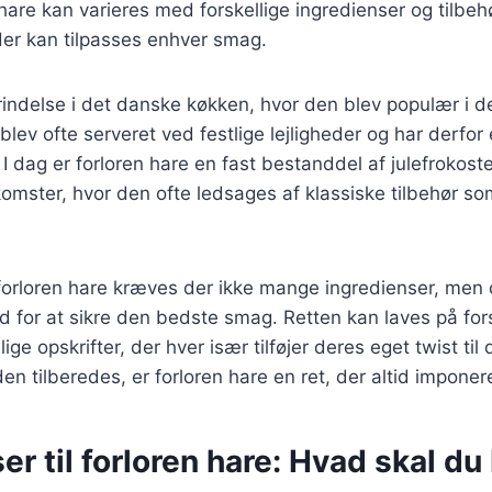
 hare kan varieres med forskellige ingredienser og tilbehø
, der kan tilpasses enhver smag.
rindelse i det danske køkken, hvor den blev populær i de
lev ofte serveret ved festlige lejligheder og har derfor 
I dag er forloren hare en fast bestanddel af julefrokost
mster, hvor den ofte ledsages af klassiske tilbehør som
forloren hare kræves der ikke mange ingredienser, men de
d for at sikre den bedste smag. Retten kan laves på for
lige opskrifter, der hver især tilføjer deres eget twist til 
n tilberedes, er forloren hare en ret, der altid impone
er til forloren hare: Hvad skal d