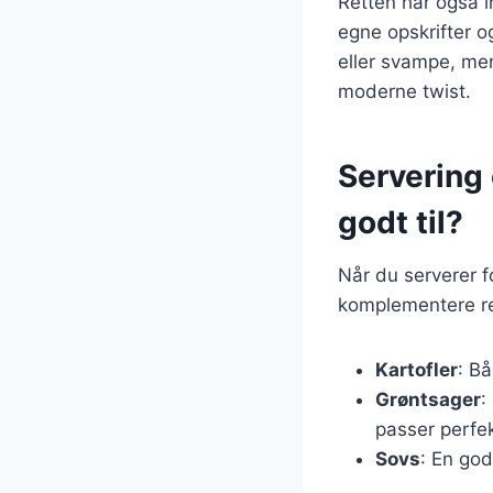
Retten har også i
egne opskrifter o
eller svampe, men
moderne twist.
Servering 
godt til?
Når du serverer fo
komplementere re
Kartofler
: Bå
Grøntsager
:
passer perfekt
Sovs
: En god