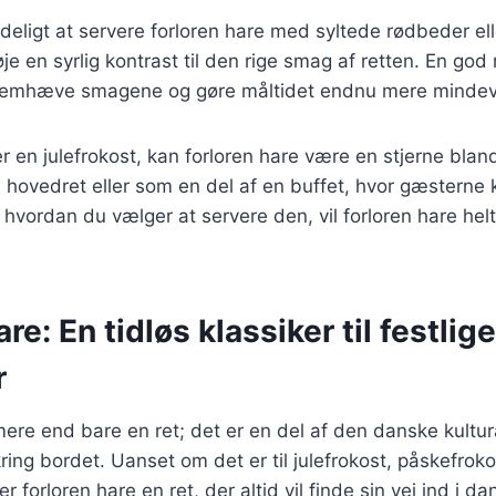
deligt at servere forloren hare med syltede rødbeder elle
lføje en syrlig kontrast til den rige smag af retten. En go
fremhæve smagene og gøre måltidet endnu mere mindev
 en julefrokost, kan forloren hare være en stjerne bland
 hovedret eller som en del af en buffet, hvor gæsterne
t hvordan du vælger at servere den, vil forloren hare hel
re: En tidløs klassiker til festlige
r
mere end bare en ret; det er en del af den danske kultur
ng bordet. Uanset om det er til julefrokost, påskefrokos
forloren hare en ret, der altid vil finde sin vej ind i da