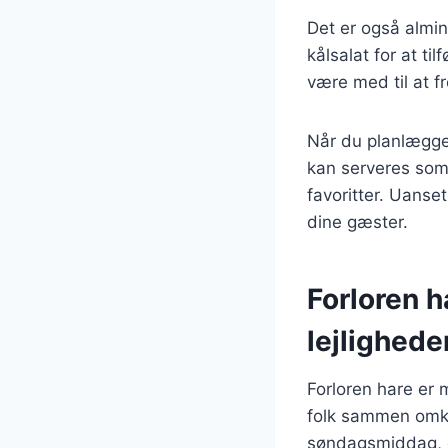
Det er også almin
kålsalat for at ti
være med til at 
Når du planlægger
kan serveres som
favoritter. Uanse
dine gæster.
Forloren ha
lejlighede
Forloren hare er 
folk sammen omkri
søndagsmiddag, er 