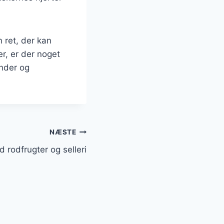
 ret, der kan
er, er der noget
inder og
NÆSTE
 rodfrugter og selleri