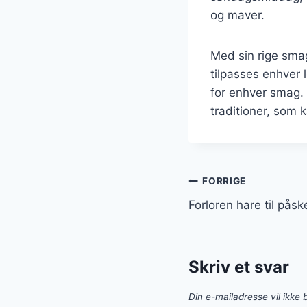
og maver.
Med sin rige smag
tilpasses enhver l
for enhver smag.
traditioner, som 
Indlægsnavi
FORRIGE
Forloren hare til på
Skriv et svar
Din e-mailadresse vil ikke b