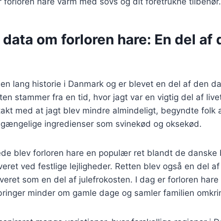
 forloren hare varm med sovs og dit foretrukne tilbehør.
 data om forloren hare: En del af
 en lang historie i Danmark og er blevet en del af den d
en stammer fra en tid, hvor jagt var en vigtig del af livet
takt med at jagt blev mindre almindeligt, begyndte folk a
lgængelige ingredienser som svinekød og oksekød.
ede blev forloren hare en populær ret blandt de danske
eret ved festlige lejligheder. Retten blev også en del af 
veret som en del af julefrokosten. I dag er forloren hare
 bringer minder om gamle dage og samler familien omkri