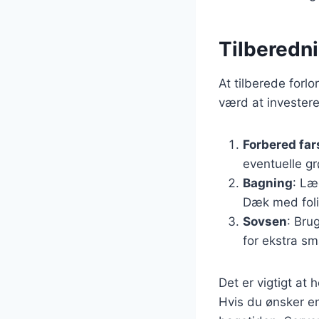
Tilberedni
At tilberede forl
værd at investere
Forbered fa
eventuelle gr
Bagning
: Læ
Dæk med folie
Sovsen
: Bru
for ekstra sm
Det er vigtigt at 
Hvis du ønsker en