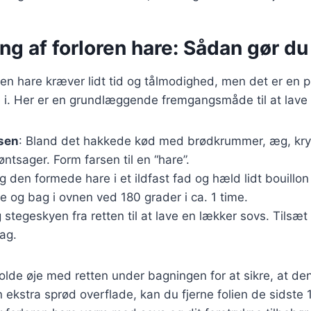
ng af forloren hare: Sådan gør du
oren hare kræver lidt tid og tålmodighed, men det er en p
 i. Her er en grundlæggende fremgangsmåde til at lave 
rsen
: Bland det hakkede kød med brødkrummer, æg, kry
øntsager. Form farsen til en “hare”.
g den formede hare i et ildfast fad og hæld lidt bouillon 
 og bag i ovnen ved 180 grader i ca. 1 time.
g stegeskyen fra retten til at lave en lækker sovs. Tilsæt 
ag.
holde øje med retten under bagningen for at sikre, at den 
 ekstra sprød overflade, kan du fjerne folien de sidste 