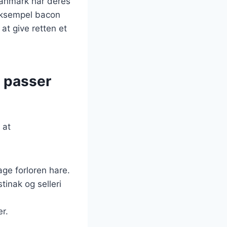
 Danmark har deres
 eksempel bacon
at give retten et
d passer
 at
age forloren hare.
inak og selleri
er.