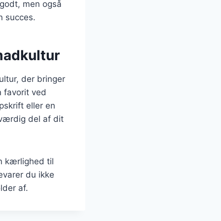
r godt, men også
en succes.
madkultur
ltur, der bringer
 favorit ved
skrift eller en
ærdig del af dit
 kærlighed til
evarer du ikke
der af.