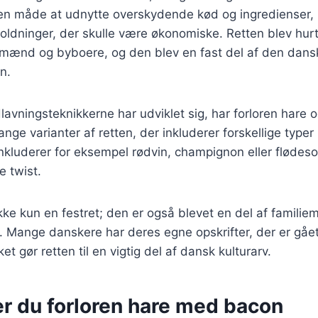
en måde at udnytte overskydende kød og ingredienser, h
holdninger, der skulle være økonomiske. Retten blev hur
mænd og byboere, og den blev en fast del af den dans
on.
lavningsteknikkerne har udviklet sig, har forloren hare o
nge varianter af retten, der inkluderer forskellige typer 
inkluderer for eksempel rødvin, champignon eller flødesov
 twist.
ikke kun en festret; den er også blevet en del af famili
. Mange danskere har deres egne opskrifter, der er gåe
ket gør retten til en vigtig del af dansk kulturarv.
er du forloren hare med bacon