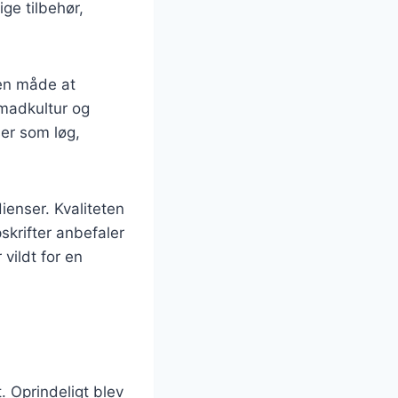
ge tilbehør,
 en måde at
 madkultur og
ser som løg,
ienser. Kvaliteten
skrifter anbefaler
vildt for en
t. Oprindeligt blev