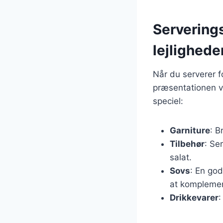
Serverings
lejlighede
Når du serverer fo
præsentationen vi
speciel:
Garniture
: B
Tilbehør
: Se
salat.
Sovs
: En god
at komplemen
Drikkevarer
: