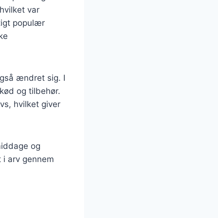
vilket var
tigt populær
ke
gså ændret sig. I
kød og tilbehør.
s, hvilket giver
emiddage og
t i arv gennem