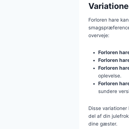
Variationer
Forloren hare kan
smagspræferencer
overveje:
Forloren har
Forloren ha
Forloren har
oplevelse.
Forloren ha
sundere vers
Disse variationer
del af din julefro
dine gæster.