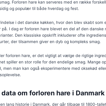
smag. Forloren hare kan serveres med en række forskelli
lsidig og populær til både hverdag og fest.
prindelse i det danske køkken, hvor den blev skabt som
 på. I dag er forloren hare blevet en del af den danske
rianter. Den klassiske opskrift inkluderer ofte ingredien
urter, der tilsammen giver en dyb og kompleks smag.
r forloren hare, er det vigtigt at vælge de rigtige ingred
et spiller en stor rolle for den endelige smag. Mange op
d, men man kan også eksperimentere med oksekød eller 
soplevelse.
 data om forloren hare i Danmark
en lang historie i Danmark, der går tilbage til 1800-talle