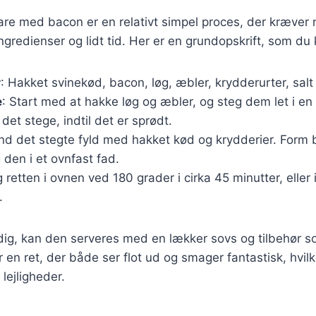
hare med bacon er en relativt simpel proces, der kræver 
redienser og lidt tid. Her er en grundopskrift, som du 
r
: Hakket svinekød, bacon, løg, æbler, krydderurter, salt
e
: Start med at hakke løg og æbler, og steg dem let i en
det stege, indtil det er sprødt.
and det stegte fyld med hakket kød og krydderier. Form b
 den i et ovnfast fad.
g retten i ovnen ved 180 grader i cirka 45 minutter, eller 
.
dig, kan den serveres med en lækker sovs og tilbehør s
r en ret, der både ser flot ud og smager fantastisk, hvil
e lejligheder.