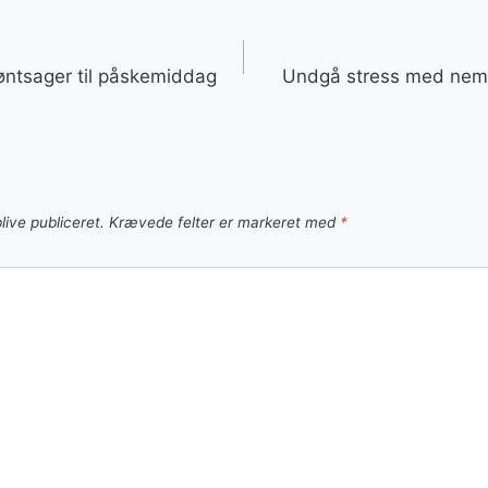
gation
øntsager til påskemiddag
Undgå stress med nem f
live publiceret.
Krævede felter er markeret med
*