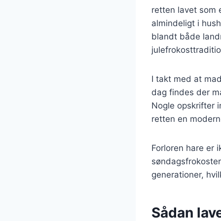
retten lavet som 
almindeligt i hus
blandt både land
julefrokosttraditi
I takt med at mad
dag findes der ma
Nogle opskrifter 
retten en moderne
Forloren hare er 
søndagsfrokoster
generationer, hvil
Sådan lav