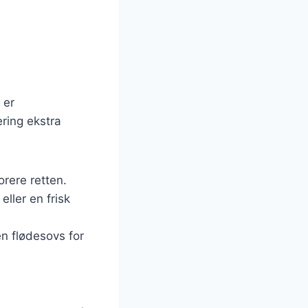
 er
ering ekstra
orere retten.
eller en frisk
en flødesovs for