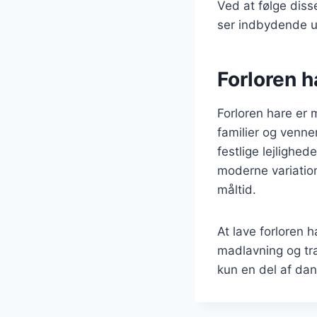
Ved at følge diss
ser indbydende ud 
Forloren h
Forloren hare er 
familier og venne
festlige lejlighed
moderne variation
måltid.
At lave forloren 
madlavning og tra
kun en del af da