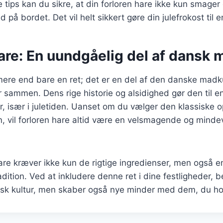
e tips kan du sikre, at din forloren hare ikke kun smage
på bordet. Det vil helt sikkert gøre din julefrokost til 
are: En uundgåelig del af dansk 
mere end bare en ret; det er en del af den danske madku
r sammen. Dens rige historie og alsidighed gør den til en
er, især i juletiden. Uanset om du vælger den klassiske op
, vil forloren hare altid være en velsmagende og mindev
hare kræver ikke kun de rigtige ingredienser, men også en
dition. Ved at inkludere denne ret i dine festligheder, b
nsk kultur, men skaber også nye minder med dem, du hol