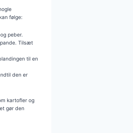
nogle
kan følge:
 og peber.
 pande. Tilsæt
landingen til en
indtil den er
om kartofler og
ket gør den