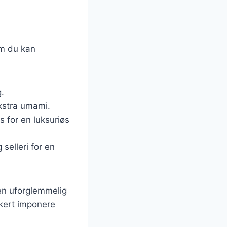
om du kan
g.
ekstra umami.
 for en luksuriøs
selleri for en
 en uforglemmelig
ikkert imponere