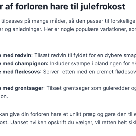
 af forloren hare til julefrokost
 tilpasses på mange måder, så den passer til forskellige
 og anledninger. Her er nogle populære variationer, s
e med rødvin
: Tilsæt rødvin til fyldet for en dybere sma
re med champignon
: Inkluder svampe i blandingen for 
e med flødesovs
: Server retten med en cremet flødesovs
re med grøntsager
: Tilsæt grøntsager som gulerødder og 
ion.
 kan give din forloren hare et unikt præg og gøre den til
kost. Uanset hvilken opskrift du vælger, vil retten helt s