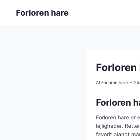
Fortsæt
Forloren hare
til
indhold
Forloren 
Af
Forloren hare
25
Forloren ha
Forloren hare er e
lejligheder. Rette
favorit blandt ma