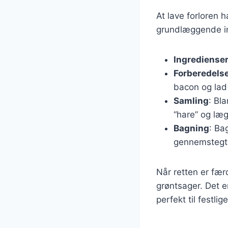
At lave forloren 
grundlæggende ing
Ingrediense
Forberedels
bacon og lad 
Samling
: Bl
“hare” og læg
Bagning
: Ba
gennemstegt
Når retten er fær
grøntsager. Det e
perfekt til festlig