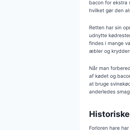
bacon for ekstra 
hvilket gør den a
Retten har sin o
udnytte kødrester
findes i mange va
æbler og krydder
Når man forberede
af kødet og bacon
at bruge svinekø
anderledes smag
Historiske
Forloren hare har 