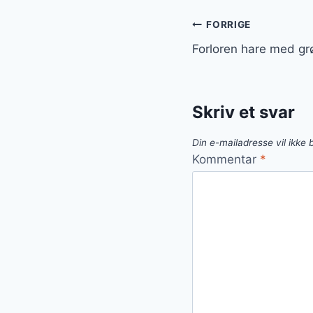
Indlægsnavi
FORRIGE
Forloren hare med gr
Skriv et svar
Din e-mailadresse vil ikke b
Kommentar
*