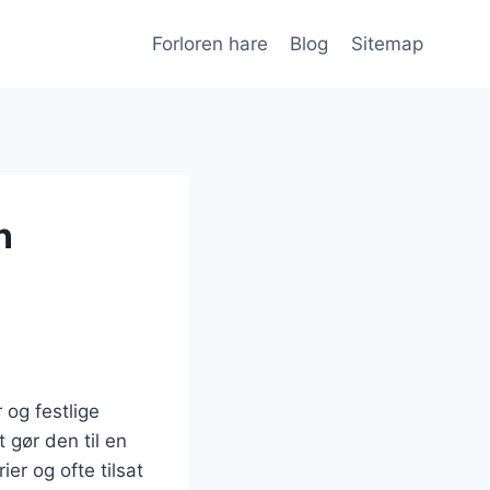
Forloren hare
Blog
Sitemap
n
r og festlige
t gør den til en
er og ofte tilsat