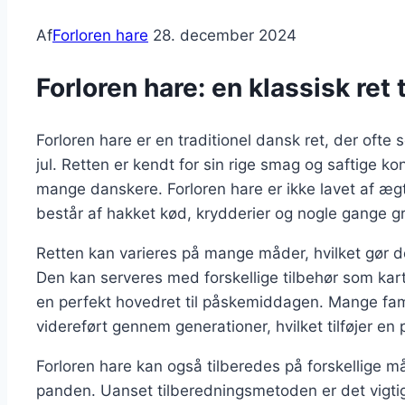
Af
Forloren hare
28. december 2024
Forloren hare: en klassisk re
Forloren hare er en traditionel dansk ret, der ofte 
jul. Retten er kendt for sin rige smag og saftige kon
mange danskere. Forloren hare er ikke lavet af ægt
består af hakket kød, krydderier og nogle gange g
Retten kan varieres på mange måder, hvilket gør de
Den kan serveres med forskellige tilbehør som karto
en perfekt hovedret til påskemiddagen. Mange fami
videreført gennem generationer, hvilket tilføjer en p
Forloren hare kan også tilberedes på forskellige m
panden. Uanset tilberedningsmetoden er det vigtigt 