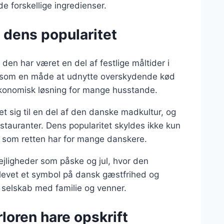
de forskellige ingredienser.
g dens popularitet
den har været en del af festlige måltider i
t som en måde at udnytte overskydende kød
g økonomisk løsning for mange husstande.
let sig til en del af den danske madkultur, og
tauranter. Dens popularitet skyldes ikke kun
 som retten har for mange danskere.
lejligheder som påske og jul, hvor den
blevet et symbol på dansk gæstfrihed og
i selskab med familie og venner.
rloren hare opskrift