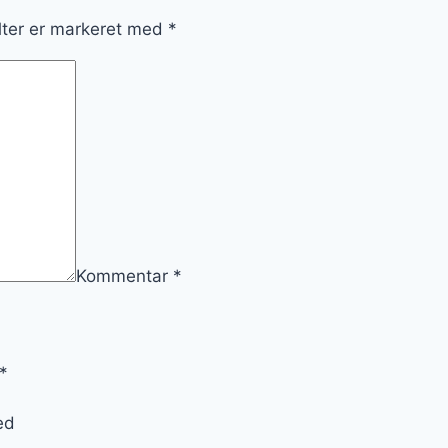
lter er markeret med
*
Kommentar
*
*
ed