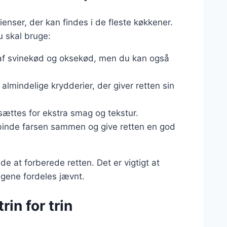
enser, der kan findes i de fleste køkkener.
u skal bruge:
g af svinekød og oksekød, men du kan også
 almindelige krydderier, der giver retten sin
ilsættes for ekstra smag og tekstur.
t binde farsen sammen og give retten en god
e at forberede retten. Det er vigtigt at
agene fordeles jævnt.
rin for trin