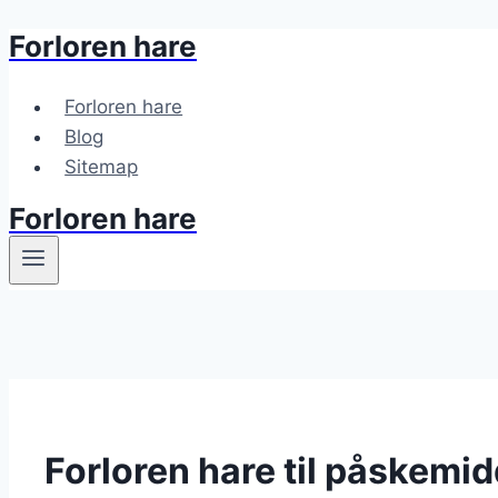
Forloren hare
Fortsæt
til
indhold
Forloren hare
Blog
Sitemap
Forloren hare
Forloren hare til påskemi