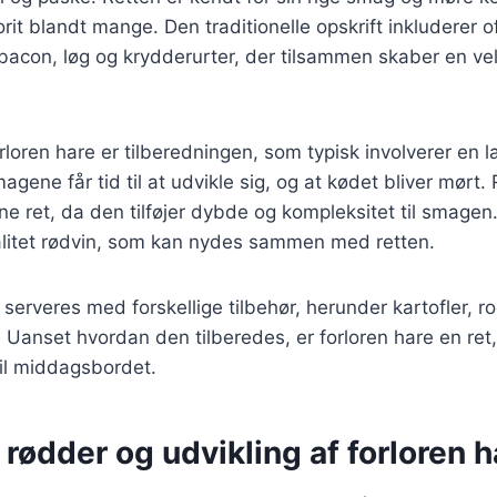
orit blandt mange. Den traditionelle opskrift inkluderer o
bacon, løg og krydderurter, der tilsammen skaber en 
orloren hare er tilberedningen, som typisk involverer en l
magene får tid til at udvikle sig, og at kødet bliver mørt. 
enne ret, da den tilføjer dybde og kompleksitet til smagen
litet rødvin, som kan nydes sammen med retten.
serveres med forskellige tilbehør, herunder kartofler, ro
 Uanset hvordan den tilberedes, er forloren hare en ret,
il middagsbordet.
 rødder og udvikling af forloren h