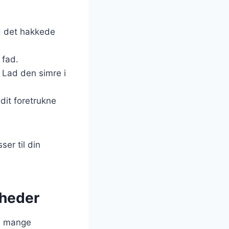
d det hakkede
 fad.
 Lad den simre i
dit foretrukne
ser til din
igheder
es mange