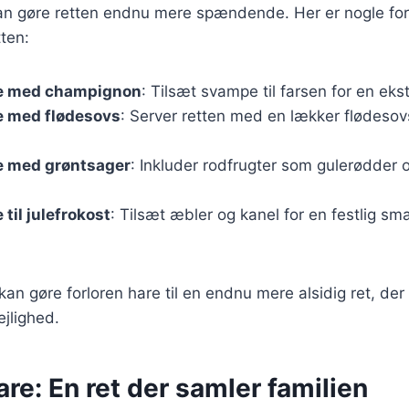
kan gøre retten endnu mere spændende. Her er nogle fors
tten:
re med champignon
: Tilsæt svampe til farsen for en e
e med flødesovs
: Server retten med en lækker flødesov
re med grøntsager
: Inkluder rodfrugter som gulerødder 
 til julefrokost
: Tilsæt æbler og kanel for en festlig sma
kan gøre forloren hare til en endnu mere alsidig ret, der
jlighed.
are: En ret der samler familien