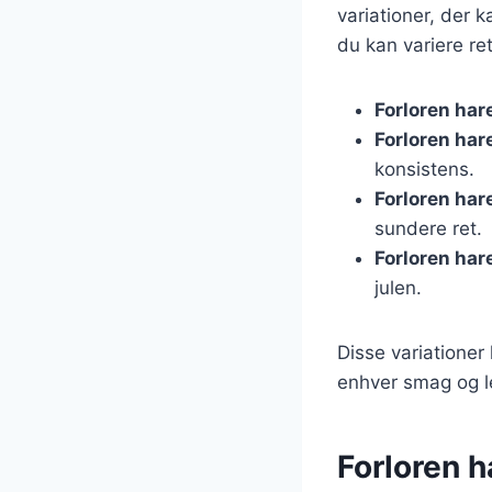
variationer, der 
du kan variere re
Forloren ha
Forloren har
konsistens.
Forloren ha
sundere ret.
Forloren hare
julen.
Disse variationer 
enhver smag og le
Forloren h