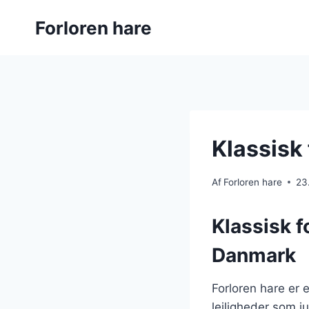
Fortsæt
Forloren hare
til
indhold
Klassisk
Af
Forloren hare
23
Klassisk f
Danmark
Forloren hare er 
lejligheder som j