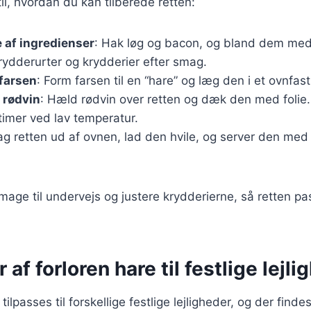
il, hvordan du kan tilberede retten:
 af ingredienser
: Hak løg og bacon, og bland dem me
rydderurter og krydderier efter smag.
farsen
: Form farsen til en “hare” og læg den i et ovnfast
 rødvin
: Hæld rødvin over retten og dæk den med folie.
 timer ved lav temperatur.
ag retten ud af ovnen, lad den hvile, og server den med 
smage til undervejs og justere krydderierne, så retten pas
 af forloren hare til festlige lejl
tilpasses til forskellige festlige lejligheder, og der find