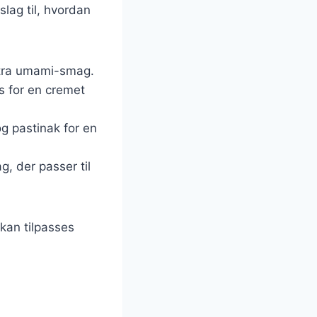
lag til, hvordan
kstra umami-smag.
s for en cremet
og pastinak for en
g, der passer til
 kan tilpasses