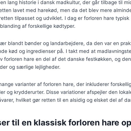
en lang historie i dansk madkultur, der går tilbage til m
retten lavet med harekød, men da det blev mere alminde
etten tilpasset og udviklet. I dag er forloren hare typis
blanding af forskellige kødtyper.
lær blandt bønder og landarbejdere, da den var en prak
de kød og ingredienser på. I takt med at madlavningst
ev forloren hare en del af det danske festkøkken, og den
der og særlige lejligheder.
mange varianter af forloren hare, der inkluderer forskelli
 og krydderurter. Disse variationer afspejler den loka
varer, hvilket gør retten til en alsidig og elsket del af 
er til en klassisk forloren hare op