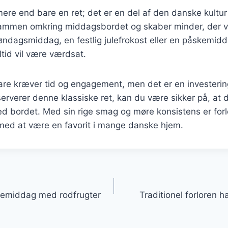
mere end bare en ret; det er en del af den danske kultur
 sammen omkring middagsbordet og skaber minder, der v
søndagsmiddag, en festlig julefrokost eller en påskemidd
ltid vil være værdsat.
hare kræver tid og engagement, men det er en investeri
rverer denne klassiske ret, kan du være sikker på, at de
ed bordet. Med sin rige smag og møre konsistens er forl
 med at være en favorit i mange danske hjem.
gation
iliemiddag med rodfrugter
Traditionel forloren 