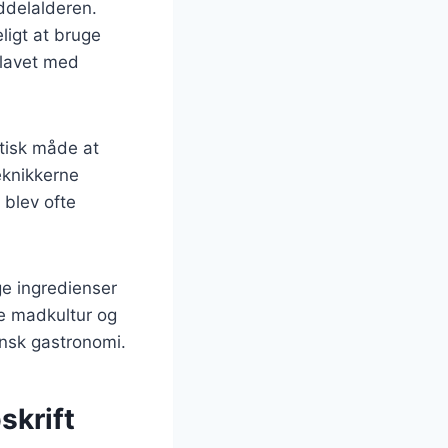
iddelalderen.
ligt at bruge
k lavet med
tisk måde at
eknikkerne
 blev ofte
ge ingredienser
le madkultur og
dansk gastronomi.
skrift