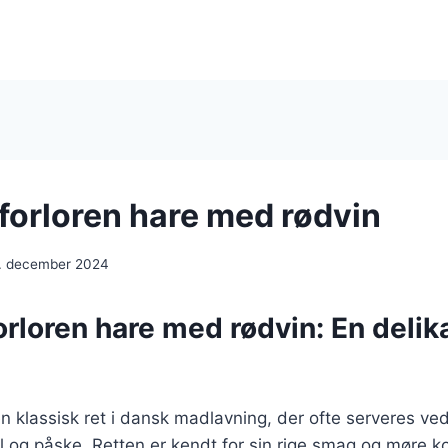
 forloren hare med rødvin
. december 2024
orloren hare med rødvin: En delik
en klassisk ret i dansk madlavning, der ofte serveres ved
ul og påske. Retten er kendt for sin rige smag og møre ko