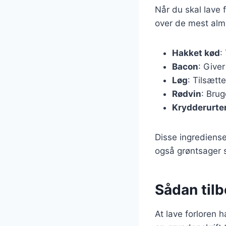
Når du skal lave f
over de mest almi
Hakket kød
:
Bacon
: Give
Løg
: Tilsætt
Rødvin
: Brug
Krydderurte
Disse ingrediense
også grøntsager s
Sådan tilb
At lave forloren 