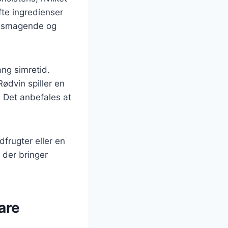
fte ingredienser
velsmagende og
ang simretid.
Rødvin spiller en
. Det anbefales at
dfrugter eller en
 der bringer
are