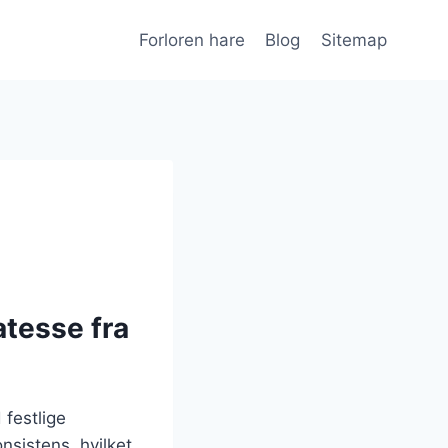
Forloren hare
Blog
Sitemap
atesse fra
 festlige
nsistens, hvilket