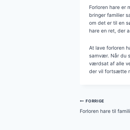
Forloren hare er 
bringer familier
om det er til en 
hare en ret, der a
At lave forloren 
samvær. Når du se
værdsat af alle v
der vil fortsætte
Indlægsnavi
FORRIGE
Forloren hare til fam