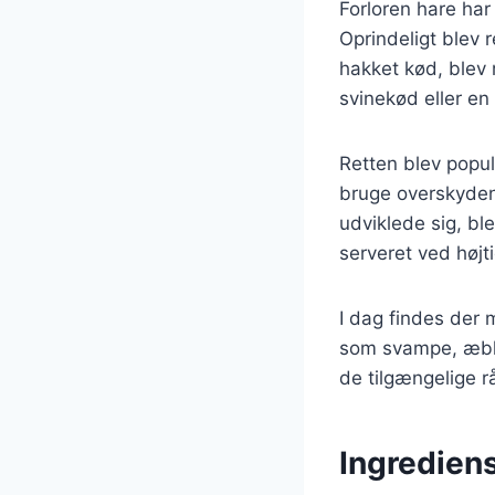
Forloren hare har 
Oprindeligt blev 
hakket kød, blev r
svinekød eller en 
Retten blev popu
bruge overskyden
udviklede sig, bl
serveret ved højti
I dag findes der 
som svampe, æbler
de tilgængelige rå
Ingrediens