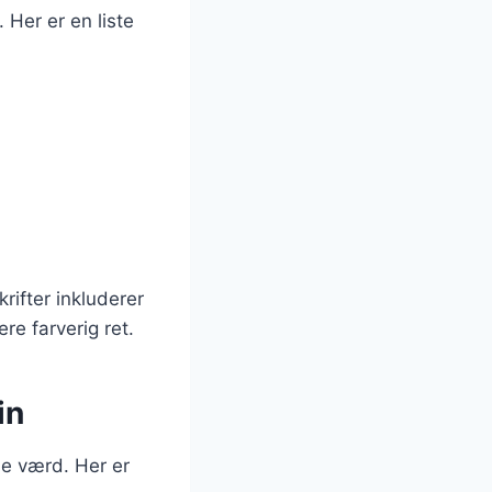
 Her er en liste
rifter inkluderer
re farverig ret.
in
le værd. Her er