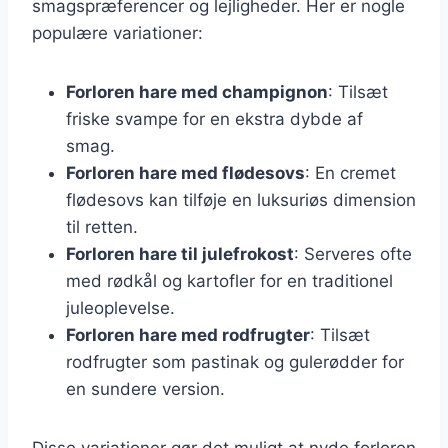
smagspræferencer og lejligheder. Her er nogle
populære variationer:
Forloren hare med champignon
: Tilsæt
friske svampe for en ekstra dybde af
smag.
Forloren hare med flødesovs
: En cremet
flødesovs kan tilføje en luksuriøs dimension
til retten.
Forloren hare til julefrokost
: Serveres ofte
med rødkål og kartofler for en traditionel
juleoplevelse.
Forloren hare med rodfrugter
: Tilsæt
rodfrugter som pastinak og gulerødder for
en sundere version.
Disse variationer gør det muligt at nyde forloren