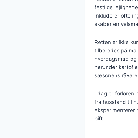
festlige lejlighe
inkluderer ofte i
skaber en velsma
Retten er ikke ku
tilberedes på mang
hverdagsmad og fe
herunder kartofler
sæsonens råvarer
I dag er forloren
fra husstand til 
eksperimenterer m
pift.