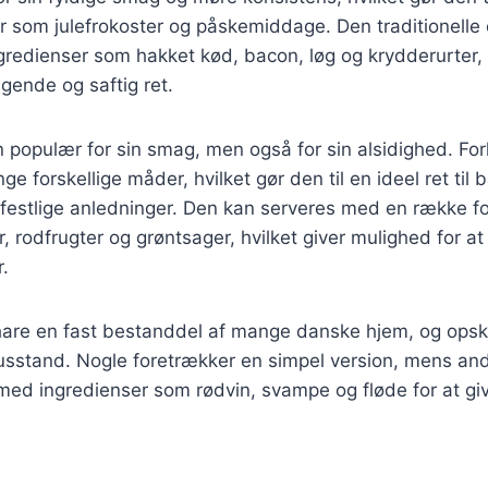
der som julefrokoster og påskemiddage. Den traditionelle 
ngredienser som hakket kød, bacon, løg og krydderurter
gende og saftig ret.
n populær for sin smag, men også for sin alsidighed. Fo
e forskellige måder, hvilket gør den til en ideel ret til 
stlige anledninger. Den kan serveres med en række fors
, rodfrugter og grøntsager, hvilket giver mulighed for at t
.
 hare en fast bestanddel af mange danske hjem, og opskr
husstand. Nogle foretrækker en simpel version, mens an
ed ingredienser som rødvin, svampe og fløde for at giv