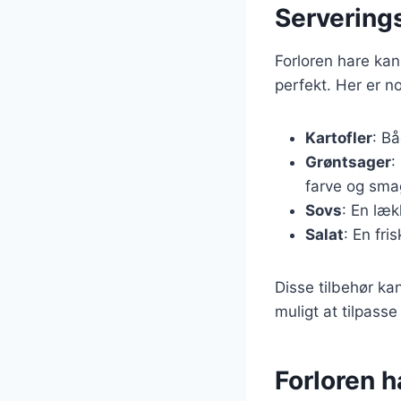
Serverings
Forloren hare kan
perfekt. Her er n
Kartofler
: B
Grøntsager
:
farve og sma
Sovs
: En læk
Salat
: En fri
Disse tilbehør ka
muligt at tilpasse 
Forloren ha