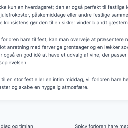
kke kun en hverdagsret; den er også perfekt til festlige 
 julefrokoster, påskemiddage eller andre festlige samm
 konsistens gør den til en sikker vinder blandt gæstern
forloren hare til fest, kan man overveje at præsentere r
lot anretning med farverige grøntsager og en lækker so
er også en god idé at have et udvalg af vine, der passer ti
soplevelsen.
il en stor fest eller en intim middag, vil forloren hare he
ster og skabe en hyggelig atmosfære.
gation
idløg og timian
Spicy forloren hare me