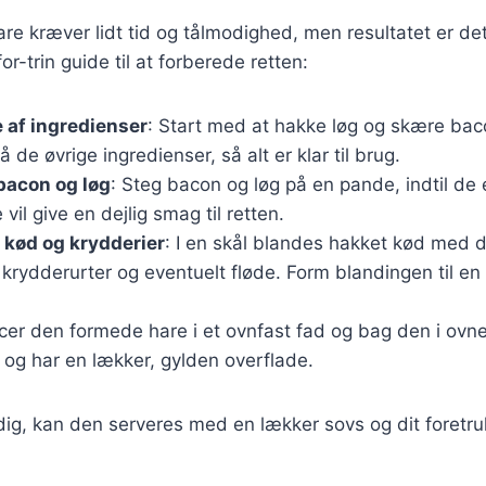
hare kræver lidt tid og tålmodighed, men resultatet er de
for-trin guide til at forberede retten:
 af ingredienser
: Start med at hakke løg og skære bac
 de øvrige ingredienser, så alt er klar til brug.
bacon og løg
: Steg bacon og løg på en pande, indtil de 
vil give en dejlig smag til retten.
 kød og krydderier
: I en skål blandes hakket kød med 
 krydderurter og eventuelt fløde. Form blandingen til e
acer den formede hare i et ovnfast fad og bag den i ovnen
og har en lækker, gylden overflade.
dig, kan den serveres med en lækker sovs og dit foretru