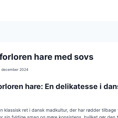
 forloren hare med sovs
. december 2024
orloren hare: En delikatesse i da
n klassisk ret i dansk madkultur, der har rødder tilbage t
or sin fyldige smag og møre konsistens, hvilket gør den ti