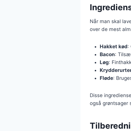
Ingrediens
Når man skal lave 
over de mest almi
Hakket kød
:
Bacon
: Tils
Løg
: Finthakk
Krydderurte
Fløde
: Bruges
Disse ingrediense
også grøntsager s
Tilberednin