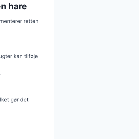
en hare
ementerer retten
gter kan tilføje
.
lket gør det