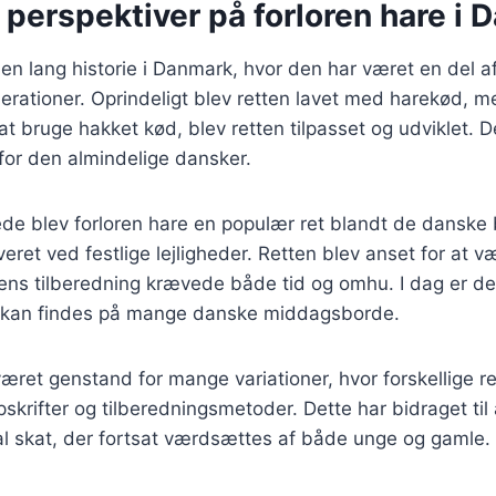
 perspektiver på forloren hare i
 en lang historie i Danmark, hvor den har været en del 
nerationer. Oprindeligt blev retten lavet med harekød, m
at bruge hakket kød, blev retten tilpasset og udviklet. 
for den almindelige dansker.
ede blev forloren hare en populær ret blandt de danske
veret ved festlige lejligheder. Retten blev anset for at v
dens tilberedning krævede både tid og omhu. I dag er d
 kan findes på mange danske middagsborde.
æret genstand for mange variationer, hvor forskellige r
skrifter og tilberedningsmetoder. Dette har bidraget til 
nal skat, der fortsat værdsættes af både unge og gamle.