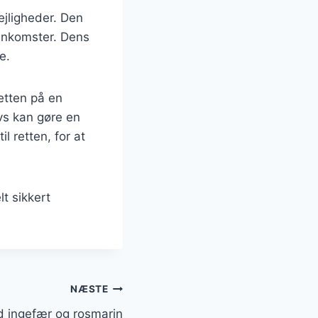
lejligheder. Den
enkomster. Dens
e.
etten på en
vs kan gøre en
l retten, for at
lt sikkert
NÆSTE
d ingefær og rosmarin