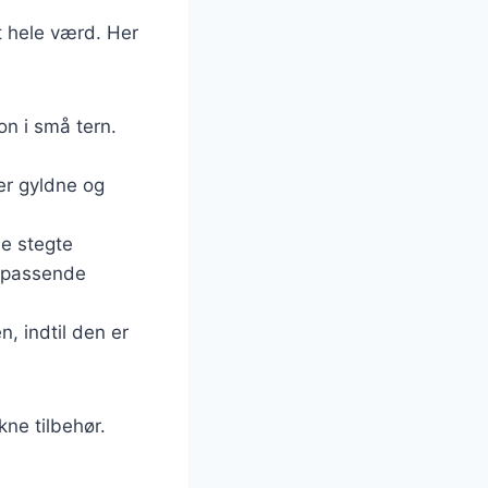
t hele værd. Her
on i små tern.
er gyldne og
de stegte
n passende
, indtil den er
kne tilbehør.