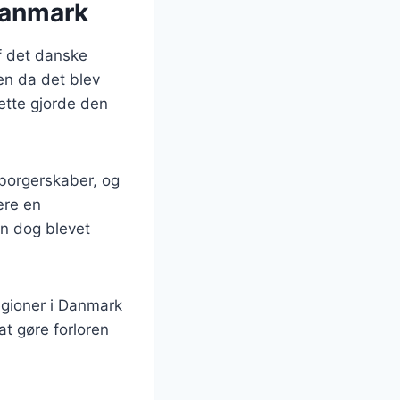
 Danmark
af det danske
en da det blev
Dette gjorde den
 borgerskaber, og
ære en
en dog blevet
egioner i Danmark
at gøre forloren