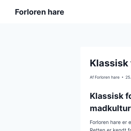
Fortsæt
Forloren hare
til
indhold
Klassisk
Af
Forloren hare
25
Klassisk f
madkultur
Forloren hare er e
Retten er kendt f