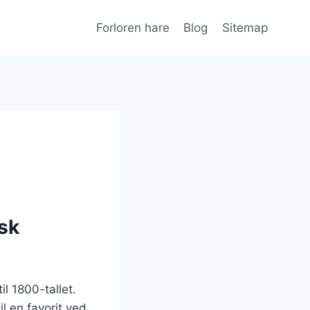
Forloren hare
Blog
Sitemap
nsk
il 1800-tallet.
l en favorit ved