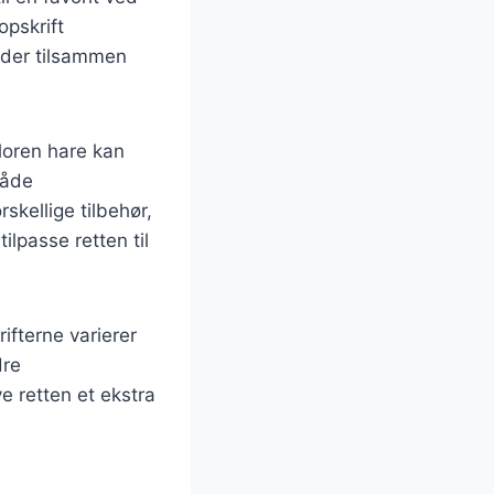
opskrift
, der tilsammen
rloren hare kan
både
kellige tilbehør,
ilpasse retten til
ifterne varierer
dre
e retten et ekstra