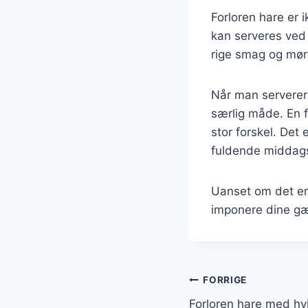
Forloren hare er i
kan serveres ved
rige smag og møre
Når man serverer 
særlig måde. En f
stor forskel. Det 
fuldende middag
Uanset om det er t
imponere dine gæ
Indlægsnavi
FORRIGE
Forloren hare med hv