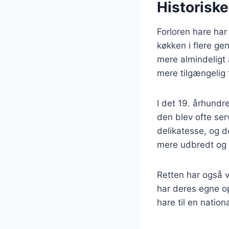
Historiske
Forloren hare har
køkken i flere ge
mere almindeligt 
mere tilgængelig 
I det 19. århundr
den blev ofte ser
delikatesse, og 
mere udbredt og
Retten har også v
har deres egne op
hare til en natio