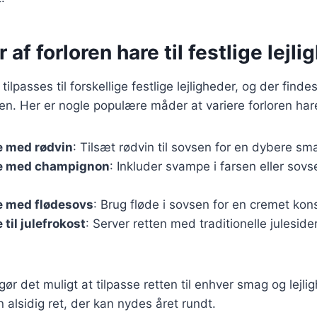
 af forloren hare til festlige lejl
tilpasses til forskellige festlige lejligheder, og der find
tten. Her er nogle populære måder at variere forloren har
e med rødvin
: Tilsæt rødvin til sovsen for en dybere sm
re med champignon
: Inkluder svampe i farsen eller sovs
e med flødesovs
: Brug fløde i sovsen for en cremet kon
 til julefrokost
: Server retten med traditionelle julesid
gør det muligt at tilpasse retten til enhver smag og lejlig
en alsidig ret, der kan nydes året rundt.