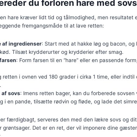
ereder du forloren hare med sovs
oren hare kræver lidt tid og tålmodighed, men resultatet 
æggende fremgangsmåde til at lave retten:
 af ingredienser
: Start med at hakke løg og bacon, o
kød. Tilsæt krydderurter og krydderier efter smag.
farsen
: Form farsen til en “hare” eller en passende form
g retten i ovnen ved 180 grader i cirka 1 time, eller indtil
.
 af sovs
: Imens retten bager, kan du forberede sovsen 
 i en pande, tilsætte rødvin og fløde, og lade det simre
 er færdigbagt, serveres den med den lækre sovs og dit 
er grøntsager. Det er en ret, der vil imponere dine gæst
.