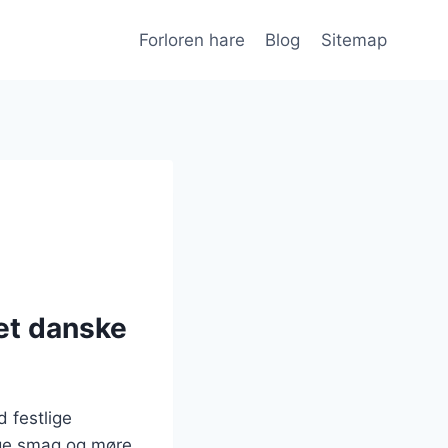
Forloren hare
Blog
Sitemap
det danske
d festlige
rige smag og møre