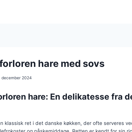
 forloren hare med sovs
. december 2024
orloren hare: En delikatesse fra 
en klassisk ret i det danske køkken, der ofte serveres ve
ulefrokoster og påskemiddage. Retten er kendt for sin 