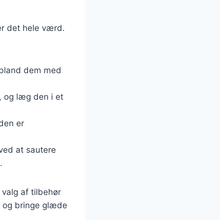
er det hele værd.
g bland dem med
, og læg den i et
 den er
ved at sautere
.
valg af tilbehør
er og bringe glæde