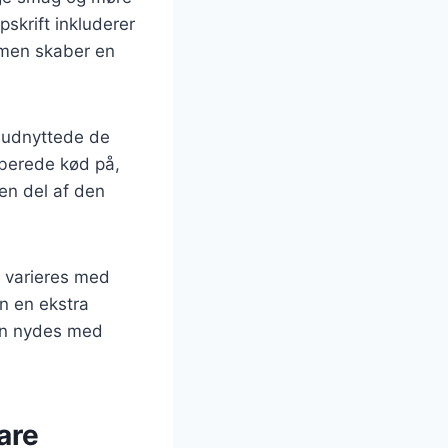
pskrift inkluderer
mmen skaber en
e udnyttede de
lberede kød på,
en del af den
an varieres med
en en ekstra
kan nydes med
are