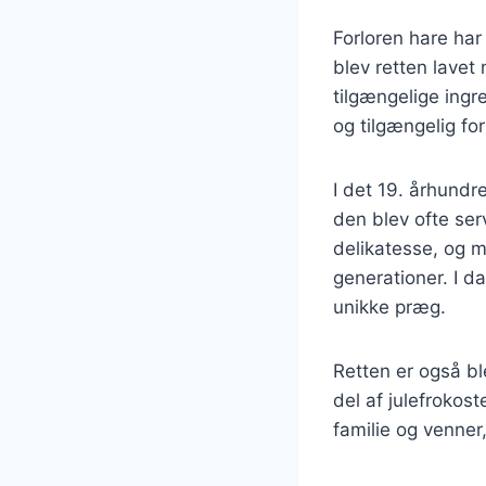
Forloren hare har 
blev retten lavet
tilgængelige ing
og tilgængelig fo
I det 19. århundr
den blev ofte ser
delikatesse, og 
generationer. I da
unikke præg.
Retten er også bl
del af julefroko
familie og venner,