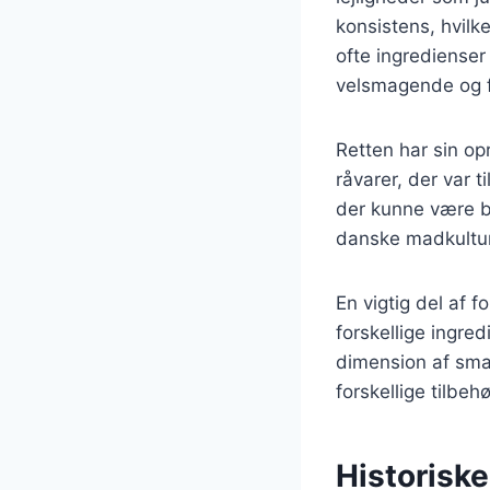
konsistens, hvilke
ofte ingredienser
velsmagende og fy
Retten har sin o
råvarer, der var 
der kunne være b
danske madkultur
En vigtig del af 
forskellige ingred
dimension af sma
forskellige tilbeh
Historiske