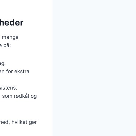
igheder
es mange
e på:
ag.
en for ekstra
sistens.
er som rødkål og
hed, hvilket gør