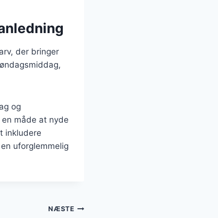
r anledning
arv, der bringer
n søndagsmiddag,
mag og
id en måde at nyde
t inkludere
 en uforglemmelig
NÆSTE