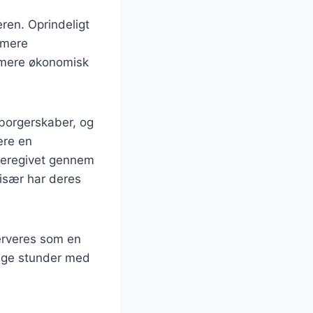
eren. Oprindeligt
e mere
n mere økonomisk
 borgerskaber, og
ære en
ideregivet gennem
 især har deres
serveres som en
lige stunder med