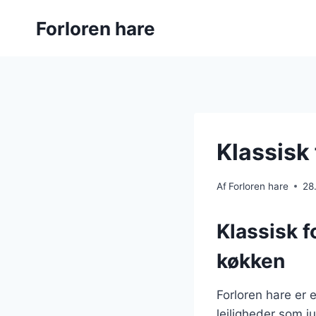
Fortsæt
Forloren hare
til
indhold
Klassisk
Af
Forloren hare
28
Klassisk f
køkken
Forloren hare er 
lejligheder som j