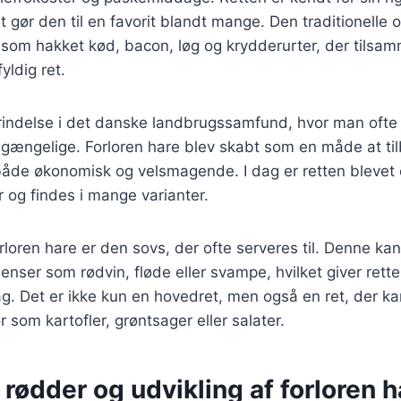
t gør den til en favorit blandt mange. Den traditionelle o
 som hakket kød, bacon, løg og krydderurter, der tilsa
ldig ret.
prindelse i det danske landbrugssamfund, hvor man oft
tilgængelige. Forloren hare blev skabt som en måde at ti
åde økonomisk og velsmagende. I dag er retten blevet 
 og findes i mange varianter.
forloren hare er den sovs, der ofte serveres til. Denne k
ienser som rødvin, fløde eller svampe, hvilket giver rett
g. Det er ikke kun en hovedret, men også en ret, der 
ør som kartofler, grøntsager eller salater.
 rødder og udvikling af forloren h