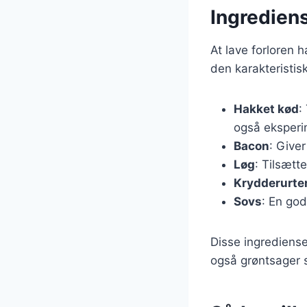
Ingrediens
At lave forloren
den karakteristis
Hakket kød
:
også eksperi
Bacon
: Give
Løg
: Tilsætt
Krydderurte
Sovs
: En god
Disse ingrediense
også grøntsager s