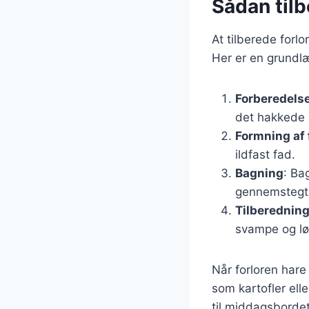
Sådan tilb
At tilberede forl
Her er en grundl
Forberedelse
det hakkede 
Formning af 
ildfast fad.
Bagning
: Ba
gennemstegt
Tilberedning
svampe og løg
Når forloren hare
som kartofler ell
til middagsbordet