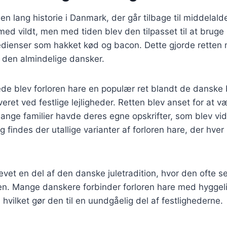
en lang historie i Danmark, der går tilbage til middelald
 med vildt, men med tiden blev den tilpasset til at brug
redienser som hakket kød og bacon. Dette gjorde rette
r den almindelige dansker.
ede blev forloren hare en populær ret blandt de danske
veret ved festlige lejligheder. Retten blev anset for at v
mange familier havde deres egne opskrifter, som blev v
g findes der utallige varianter af forloren hare, der hver
evet en del af den danske juletradition, hvor den ofte 
sten. Mange danskere forbinder forloren hare med hygge
 hvilket gør den til en uundgåelig del af festlighederne.