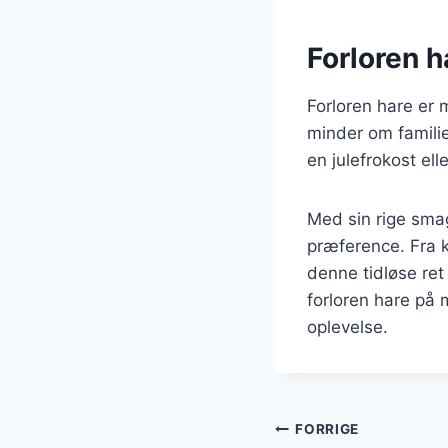
Forloren h
Forloren hare er 
minder om famili
en julefrokost ell
Med sin rige smag
præference. Fra k
denne tidløse re
forloren hare på
oplevelse.
Indlægsnavi
FORRIGE