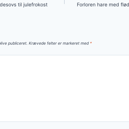
esovs til julefrokost
Forloren hare med fl
live publiceret.
Krævede felter er markeret med
*