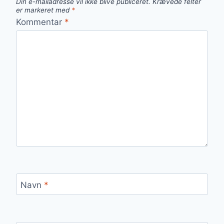
Din e-mailadresse vil ikke blive publiceret.
Krævede felter
er markeret med
*
Kommentar
*
Navn
*