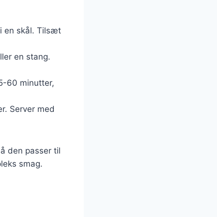
 en skål. Tilsæt
ler en stang.
45-60 minutter,
ver. Server med
å den passer til
pleks smag.