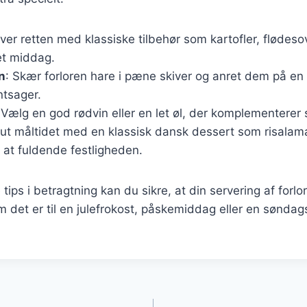
rver retten med klassiske tilbehør som kartofler, flødes
et middag.
n
: Skær forloren hare i pæne skiver og anret dem på en 
ntsager.
 Vælg en god rødvin eller en let øl, der komplementerer
lut måltidet med en klassisk dansk dessert som risalam
 at fuldende festligheden.
tips i betragtning kan du sikre, at din servering af forlo
m det er til en julefrokost, påskemiddag eller en sønd
gation