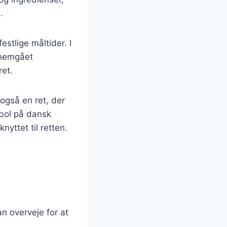
.
estlige måltider. I
nnemgået
ret.
også en ret, der
mbol på dansk
yttet til retten.
kan overveje for at