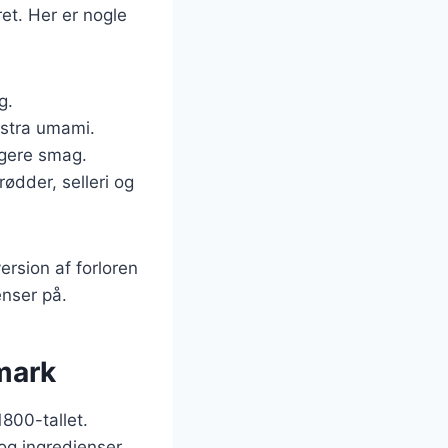
ret. Her er nogle
g.
kstra umami.
igere smag.
rødder, selleri og
rsion af forloren
nser på.
nmark
1800-tallet.
og ingredienser,