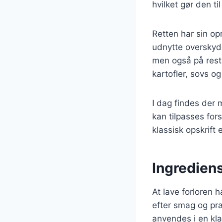
hvilket gør den t
Retten har sin o
udnytte overskyde
men også på rest
kartofler, sovs og
I dag findes der m
kan tilpasses fo
klassisk opskrift 
Ingrediens
At lave forloren 
efter smag og præ
anvendes i en kla