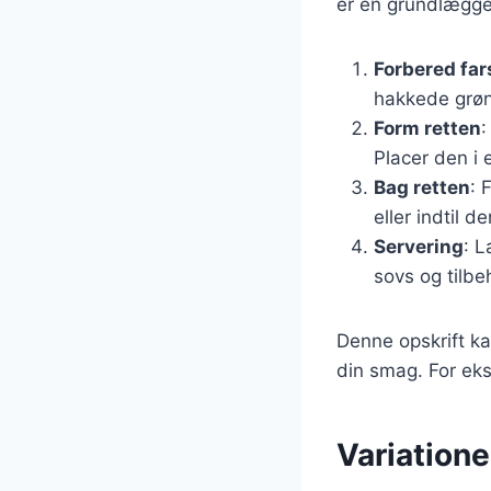
er en grundlæggen
Forbered fa
hakkede grøn
Form retten
:
Placer den i 
Bag retten
: 
eller indtil 
Servering
: L
sovs og tilbe
Denne opskrift ka
din smag. For eks
Variatione