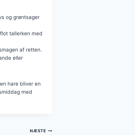
ovs og grøntsager
flot tallerken med
 smagen af retten.
ande eller
ren hare bliver en
agsmiddag med
NÆSTE