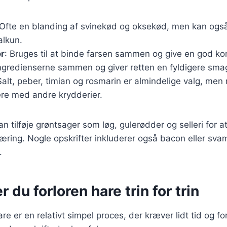
 Ofte en blanding af svinekød og oksekød, men kan ogs
kalkun.
r
: Bruges til at binde farsen sammen og give en god ko
ingredienserne sammen og giver retten en fyldigere sma
Salt, peber, timian og rosmarin er almindelige valg, me
re med andre krydderier.
 tilføje grøntsager som løg, gulerødder og selleri for at
ring. Nogle opskrifter inkluderer også bacon eller svamp
.
 du forloren hare trin for trin
are er en relativt simpel proces, der kræver lidt tid og f