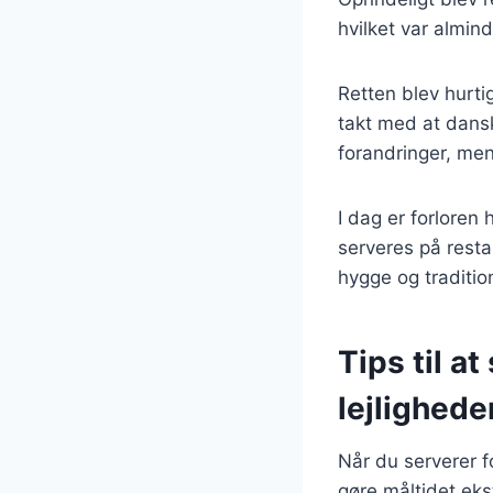
hvilket var almin
Retten blev hurtig
takt med at dansk
forandringer, men
I dag er forloren
serveres på resta
hygge og traditio
Tips til at
lejlighede
Når du serverer fo
gøre måltidet ekst