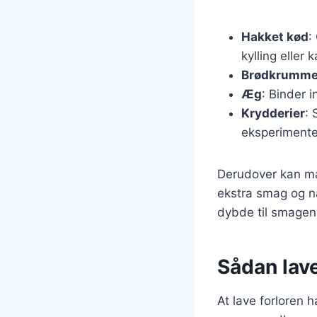
Hakket kød
:
kylling eller 
Brødkrumme
Æg
: Binder 
Krydderier
: 
eksperimente
Derudover kan man
ekstra smag og næ
dybde til smagen
Sådan laver
At lave forloren h