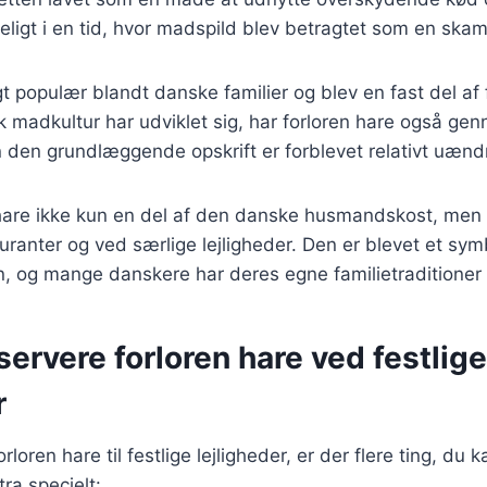
deligt i en tid, hvor madspild blev betragtet som en skam
t populær blandt danske familier og blev en fast del af f
 madkultur har udviklet sig, har forloren hare også ge
 den grundlæggende opskrift er forblevet relativt uænd
 hare ikke kun en del af den danske husmandskost, men 
uranter og ved særlige lejligheder. Den er blevet et sy
n, og mange danskere har deres egne familietraditioner kn
 servere forloren hare ved festlige
r
rloren hare til festlige lejligheder, er der flere ting, du 
ra specielt: