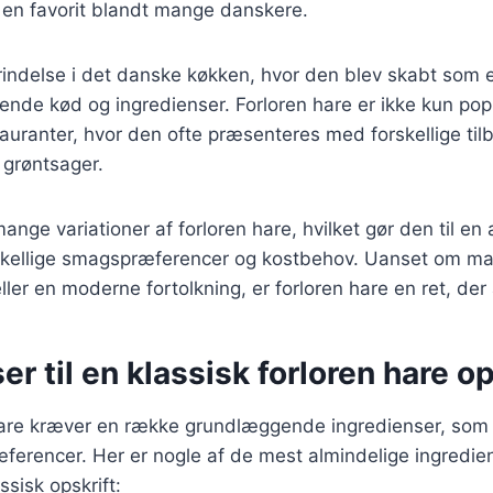
il en favorit blandt mange danskere.
prindelse i det danske køkken, hvor den blev skabt som
nde kød og ingredienser. Forloren hare er ikke kun pop
auranter, hvor den ofte præsenteres med forskellige ti
 grøntsager.
ange variationer af forloren hare, hvilket gør den til en a
rskellige smagspræferencer og kostbehov. Uanset om m
eller en moderne fortolkning, er forloren hare en ret, der
er til en klassisk forloren hare op
hare kræver en række grundlæggende ingredienser, som k
ferencer. Her er nogle af de mest almindelige ingredien
ssisk opskrift: