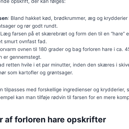
de opskrift, der kan følges:
rsen
: Bland hakket kød, brødkrummer, æg og krydderier i
tsager og rør godt rundt.
 Læg farsen på et skærebræt og form den til en “hare” el
et smurt ovnfast fad.
Forvarm ovnen til 180 grader og bag forloren hare i ca. 
den er gennemstegt.
ad retten hvile i et par minutter, inden den skæres i ski
hør som kartofler og grøntsager.
n tilpasses med forskellige ingredienser og krydderier, s
empel kan man tilføje rødvin til farsen for en mere kom
r af forloren hare opskrifter