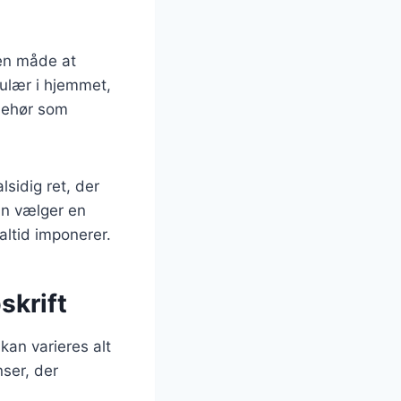
 en måde at
ulær i hjemmet,
lbehør som
lsidig ret, der
an vælger en
 altid imponerer.
skrift
an varieres alt
ser, der