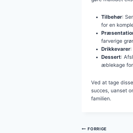
Tilbehør
: Se
for en kompl
Præsentatio
farverige grø
Drikkevarer
:
Dessert
: Afs
æblekage for
Ved at tage disse 
succes, uanset o
familien.
Indlægsnavi
FORRIGE