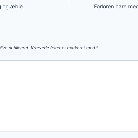
g og æble
Forloren hare me
live publiceret.
Krævede felter er markeret med
*