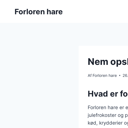
Fortsæt
Forloren hare
til
indhold
Nem opsk
Af
Forloren hare
26
Hvad er fo
Forloren hare er 
julefrokoster og 
kød, krydderier o