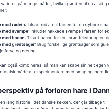
 varieres på mange måder, hvilket gør den til en alsidig 
ner:
e med rødvin
: Tilsæt rødvin til farsen for en dybere sma
re med svampe
: Inkluder hakkede svampe i farsen for e
re med bacon
: Tilsæt bacon for en sprød tekstur og en r
re med grøntsager
: Brug forskellige grøntsager som gule
føje farve og næring.
 kan også kombineres, så man kan skabe sin helt egen ve
fantastisk måde at eksperimentere med smag og ingredie
perspektiv på forloren hare i Da
en lang historie i det danske køkken, der går tilbage til 
 retten lavet som en måde at udnytte overskydende kød 