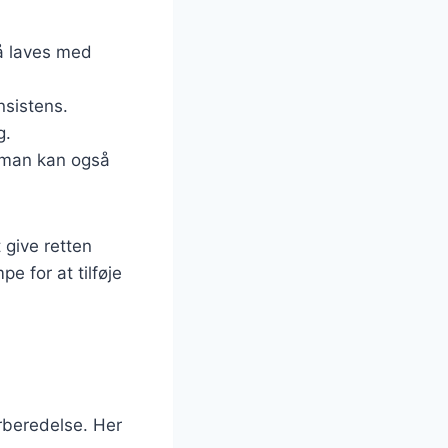
å laves med
nsistens.
g.
n man kan også
 give retten
e for at tilføje
orberedelse. Her