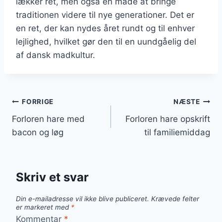
lækker ret, men også en måde at bringe
traditionen videre til nye generationer. Det er
en ret, der kan nydes året rundt og til enhver
lejlighed, hvilket gør den til en uundgåelig del
af dansk madkultur.
Indlægsnavigation
FORRIGE
NÆSTE
Forloren hare med
Forloren hare opskrift
bacon og løg
til familiemiddag
Skriv et svar
Din e-mailadresse vil ikke blive publiceret.
Krævede felter
er markeret med
*
Kommentar
*