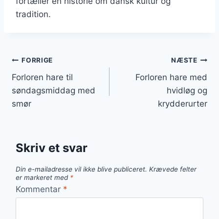
fortæller en historie om dansk kultur og
tradition.
Indlægsnavigation
FORRIGE
NÆSTE
Forloren hare til
Forloren hare med
søndagsmiddag med
hvidløg og
smør
krydderurter
Skriv et svar
Din e-mailadresse vil ikke blive publiceret.
Krævede felter
er markeret med
*
Kommentar
*