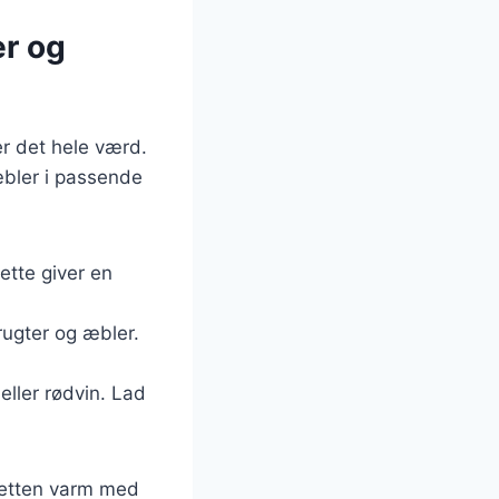
er og
er det hele værd.
æbler i passende
ette giver en
rugter og æbler.
eller rødvin. Lad
 retten varm med