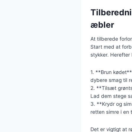
Tilberedni
æbler
At tilberede forl
Start med at for
stykker. Herefter 
1. **Brun kødet**
dybere smag til r
2. **Tilsæt grønt
Lad dem stege sa
3. **Krydr og sim
retten simre i en 
Det er vigtigt at