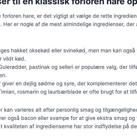
er til en klassisk forloren hare op
 forloren hare, er det vigtigt at vælge de rette ingredien
 Her er nogle af de mest almindelige ingredienser, der
uges hakket oksekød eller svinekød, men man kan også f
 vildt kød.
 Gulerødder, pastinak og selleri er populære valg, der til
en.
r giver en dejlig sødme og syre, der komplementerer det
Timian, rosmarin og laurbærblade er ofte brugt for at til
r kan varieres alt efter personlig smag og tilgængelighe
erer også bacon eller svampe for at give ekstra smag og 
at kvaliteten af ingredienserne har stor indflydelse på de