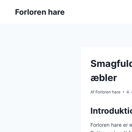
Fortsæt
Forloren hare
til
indhold
Smagfuld
æbler
Af
Forloren hare
4.
Introdukti
Forloren hare er 