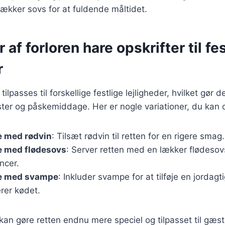
 lækker sovs for at fuldende måltidet.
 af forloren hare opskrifter til fe
r
ilpasses til forskellige festlige lejligheder, hvilket gør de
oster og påskemiddage. Her er nogle variationer, du kan 
e med rødvin
: Tilsæt rødvin til retten for en rigere smag.
e med flødesovs
: Server retten med en lækker flødesovs
ncer.
re med svampe
: Inkluder svampe for at tilføje en jordag
er kødet.
 kan gøre retten endnu mere speciel og tilpasset til gæ