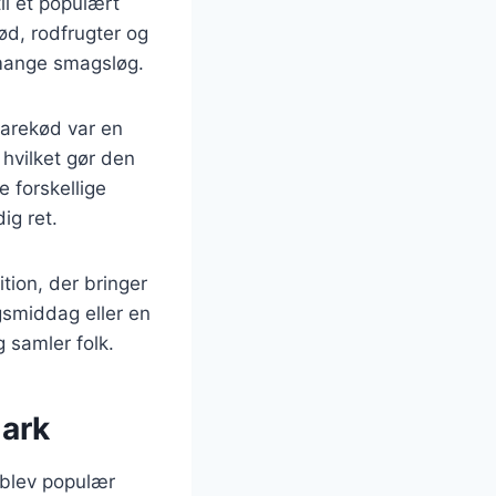
il et populært
ød, rodfrugter og
 mange smagsløg.
 harekød var en
 hvilket gør den
 forskellige
ig ret.
tion, der bringer
smiddag eller en
g samler folk.
mark
n blev populær