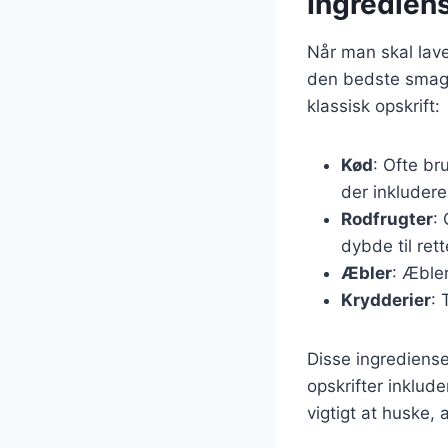
Ingrediens
Når man skal lave
den bedste smag.
klassisk opskrift:
Kød
: Ofte br
der inkluderer
Rodfrugter
:
dybde til rett
Æbler
: Æble
Krydderier
: 
Disse ingrediense
opskrifter inklud
vigtigt at huske, 