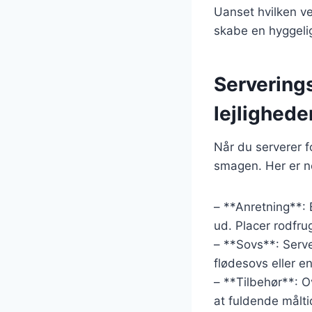
Uanset hvilken ve
skabe en hyggeli
Serverings
lejlighede
Når du serverer fo
smagen. Her er no
– **Anretning**: 
ud. Placer rodfr
– **Sovs**: Serve
flødesovs eller e
– **Tilbehør**: Ov
at fuldende målti