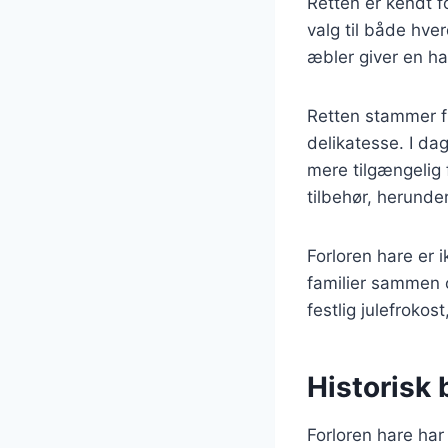
Retten er kendt f
valg til både hve
æbler giver en h
Retten stammer fr
delikatesse. I da
mere tilgængelig 
tilbehør, herunder
Forloren hare er 
familier sammen 
festlig julefrokos
Historisk 
Forloren hare har