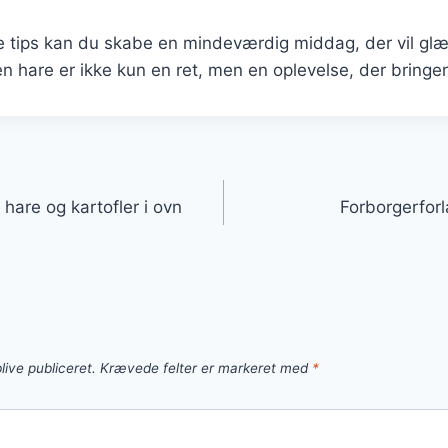
se tips kan du skabe en mindeværdig middag, der vil gl
en hare er ikke kun en ret, men en oplevelse, der bring
gation
 hare og kartofler i ovn
Forborgerforl
live publiceret.
Krævede felter er markeret med
*