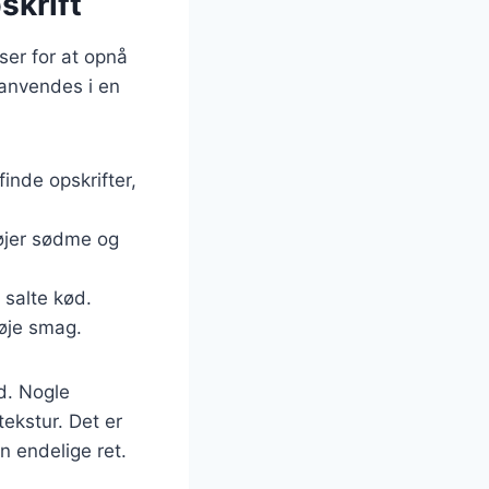
skrift
ser for at opnå
 anvendes i en
inde opskrifter,
føjer sødme og
 salte kød.
føje smag.
d. Nogle
tekstur. Det er
n endelige ret.