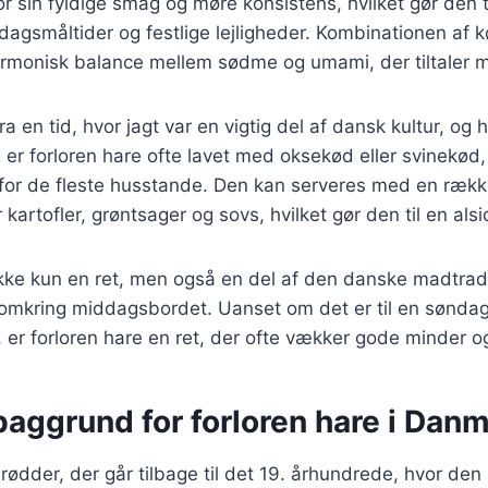
or sin fyldige smag og møre konsistens, hvilket gør den t
rdagsmåltider og festlige lejligheder. Kombinationen af k
armonisk balance mellem sødme og umami, der tiltaler
a en tid, hvor jagt var en vigtig del af dansk kultur, og
g er forloren hare ofte lavet med oksekød eller svinekød,
for de fleste husstande. Den kan serveres med en række
 kartofler, grøntsager og sovs, hvilket gør den til en alsid
ikke kun en ret, men også en del af den danske madtradi
omkring middagsbordet. Uanset om det er til en søndag
t, er forloren hare en ret, der ofte vækker gode minder o
baggrund for forloren hare i Dan
 rødder, der går tilbage til det 19. århundrede, hvor de