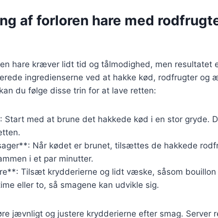
ng af forloren hare med rodfrugt
oren hare kræver lidt tid og tålmodighed, men resultatet 
berede ingredienserne ved at hakke kød, rodfrugter og 
kan du følge disse trin for at lave retten:
: Start med at brune det hakkede kød i en stor gryde. D
etten.
sager**: Når kødet er brunet, tilsættes de hakkede rodf
mmen i et par minutter.
re**: Tilsæt krydderierne og lidt væske, såsom bouillon 
time eller to, så smagene kan udvikle sig.
 røre jævnligt og justere krydderierne efter smag. Server