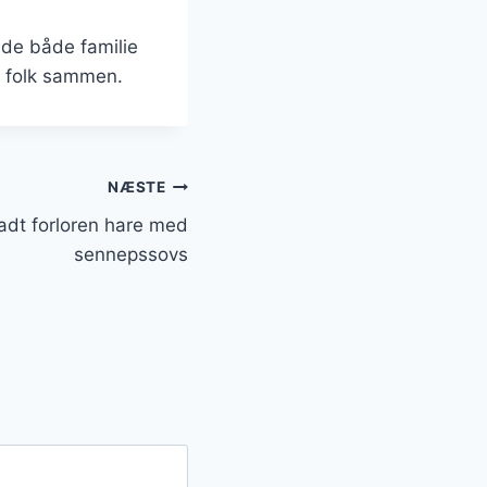
æde både familie
er folk sammen.
NÆSTE
adt forloren hare med
sennepssovs