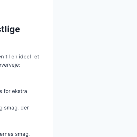
stlige
n til en ideel ret
overveje:
 for ekstra
tig smag, der
sternes smag.