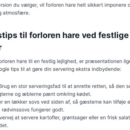
rsion du vælger, vil forloren hare helt sikkert imponere
g atmosfære.
tips til forloren hare ved festlige
r
rloren hare til en festlig lejlighed, er præsentationen li
gle tips til at gøre din servering ekstra indbydende:
Brug en stor serveringsfad til at anrette retten, så den
ugterne og æblerne pænt omkring kødet.
r en lækker sovs ved siden af, så gæsterne kan tilføje 
n rødvinssovs fungerer godt.
ervej at servere kartofler, grøntsager eller en frisk sala
det.