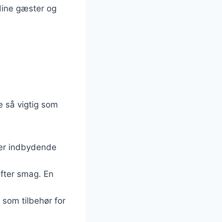
 dine gæster og
ge så vigtig som
 ser indbydende
efter smag. En
t som tilbehør for