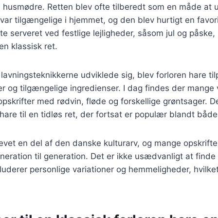
 husmødre. Retten blev ofte tilberedt som en måde at 
 var tilgængelige i hjemmet, og den blev hurtigt en favo
e serveret ved festlige lejligheder, såsom jul og påske, h
n klassisk ret.
lavningsteknikkerne udviklede sig, blev forloren hare til
og tilgængelige ingredienser. I dag findes der mange v
pskrifter med rødvin, fløde og forskellige grøntsager. De
 hare til en tidløs ret, der fortsat er populær blandt bå
evet en del af den danske kulturarv, og mange opskrifte
neration til generation. Det er ikke usædvanligt at finde
nkluderer personlige variationer og hemmeligheder, hvilke