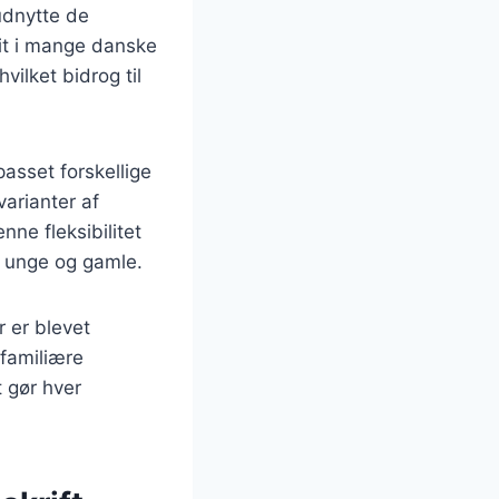
udnytte de
rit i mange danske
vilket bidrog til
passet forskellige
arianter af
nne fleksibilitet
de unge og gamle.
r er blevet
 familiære
t gør hver