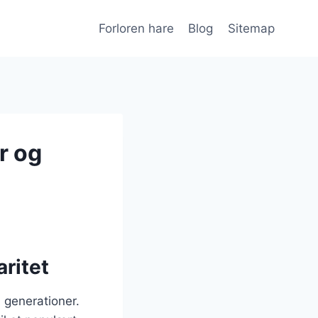
Forloren hare
Blog
Sitemap
r og
aritet
i generationer.