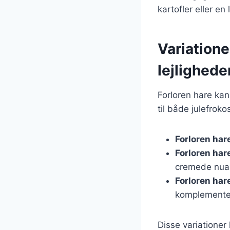
kartofler eller en
Variationer
lejlighede
Forloren hare kan t
til både julefrok
Forloren har
Forloren har
cremede nua
Forloren ha
komplementer
Disse variationer