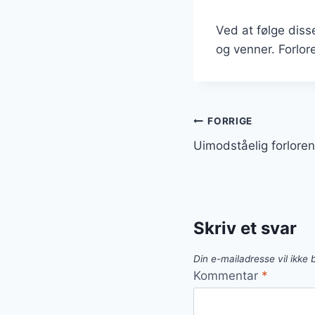
Ved at følge dis
og venner. Forlor
Indlægsnavi
FORRIGE
Uimodståelig forloren
Skriv et svar
Din e-mailadresse vil ikke b
Kommentar
*