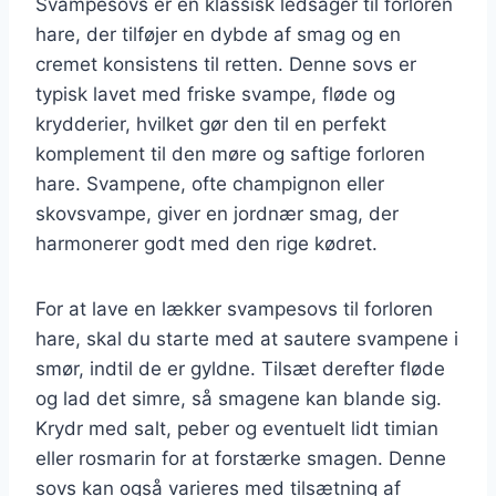
Svampesovs er en klassisk ledsager til forloren
hare, der tilføjer en dybde af smag og en
cremet konsistens til retten. Denne sovs er
typisk lavet med friske svampe, fløde og
krydderier, hvilket gør den til en perfekt
komplement til den møre og saftige forloren
hare. Svampene, ofte champignon eller
skovsvampe, giver en jordnær smag, der
harmonerer godt med den rige kødret.
For at lave en lækker svampesovs til forloren
hare, skal du starte med at sautere svampene i
smør, indtil de er gyldne. Tilsæt derefter fløde
og lad det simre, så smagene kan blande sig.
Krydr med salt, peber og eventuelt lidt timian
eller rosmarin for at forstærke smagen. Denne
sovs kan også varieres med tilsætning af