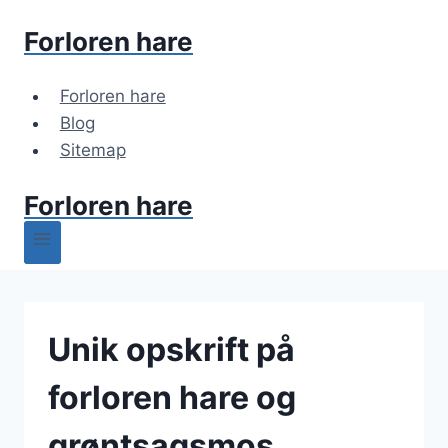
Fortsæt
Forloren hare
til
indhold
Forloren hare
Blog
Sitemap
Forloren hare
Unik opskrift på
forloren hare og
grøntsagsmos