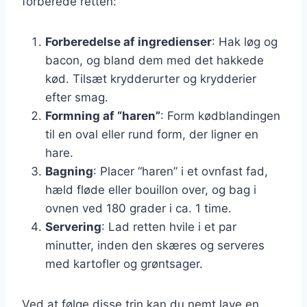
forberede retten:
Forberedelse af ingredienser
: Hak løg og
bacon, og bland dem med det hakkede
kød. Tilsæt krydderurter og krydderier
efter smag.
Formning af “haren”
: Form kødblandingen
til en oval eller rund form, der ligner en
hare.
Bagning
: Placer “haren” i et ovnfast fad,
hæld fløde eller bouillon over, og bag i
ovnen ved 180 grader i ca. 1 time.
Servering
: Lad retten hvile i et par
minutter, inden den skæres og serveres
med kartofler og grøntsager.
Ved at følge disse trin kan du nemt lave en