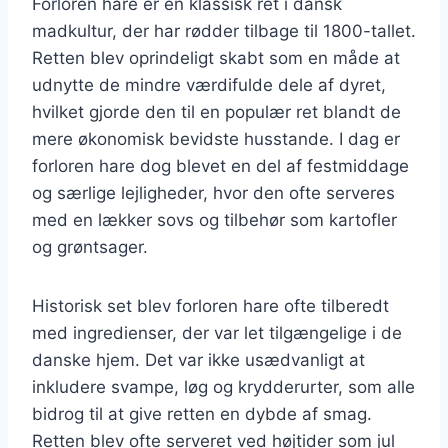
Forloren hare er en klassisk ret i dansk
madkultur, der har rødder tilbage til 1800-tallet.
Retten blev oprindeligt skabt som en måde at
udnytte de mindre værdifulde dele af dyret,
hvilket gjorde den til en populær ret blandt de
mere økonomisk bevidste husstande. I dag er
forloren hare dog blevet en del af festmiddage
og særlige lejligheder, hvor den ofte serveres
med en lækker sovs og tilbehør som kartofler
og grøntsager.
Historisk set blev forloren hare ofte tilberedt
med ingredienser, der var let tilgængelige i de
danske hjem. Det var ikke usædvanligt at
inkludere svampe, løg og krydderurter, som alle
bidrog til at give retten en dybde af smag.
Retten blev ofte serveret ved højtider som jul